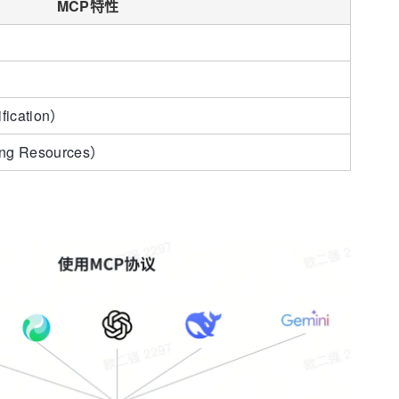
MCP特性
fication）
ing Resources）