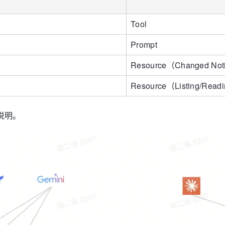
Tool
Prompt
Resource（Changed Noti
Resource（Listing/Read
说明。