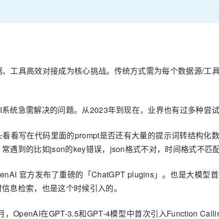
据、工具高效对接成为核心挑战。传统方式需为每个数据源/工
I系统急需解决的问题。从2023年到现在，业界也有过多种尝
现在回头看看写在代码里面的prompt是否还有大量的提示词转结
遇到的比如json的key错误，json格式不对，时间格式不匹
OpenAI 官方发布了重磅的「ChatGPT plugins」。也
时信息检索，也是这个时候引入的。
23年6月，OpenAI在GPT-3.5和GPT-4模型中首次引入Funct