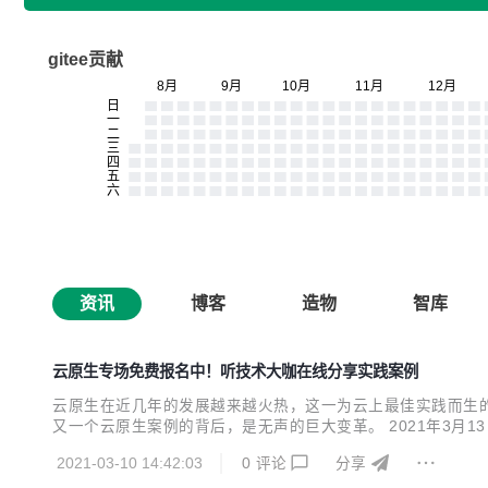
gitee贡献
资讯
博客
造物
智库
云原生专场免费报名中！听技术大咖在线分享实践案例
云原生在近几年的发展越来越火热，这一为云上最佳实践而生
又一个云原生案例的背后，是无声的巨大变革。 2021年3月1
服务架构下的全链路追踪、高性能云原生数据湖的打造、Serv
2021-03-10 14:42:03
0
评论
分享
首席架构师-张峻、腾讯云最具价值专家（TVP）& 中...