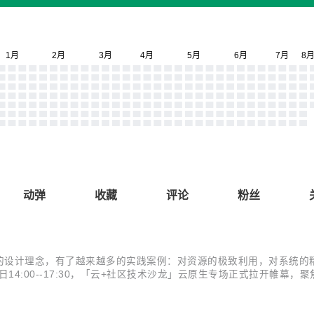
动弹
收藏
评论
粉丝
的设计理念，有了越来越多的实践案例：对资源的极致利用，对系统的
3日14:00--17:30，「云+社区技术沙龙」云原生专场正式拉开帷
erless 带来的软件研发效能变革、边缘计算场景下云边端一体化。 