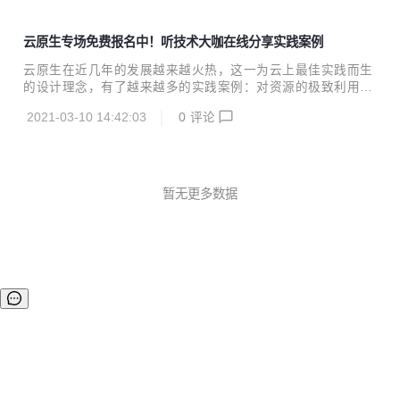
云原生专场免费报名中！听技术大咖在线分享实践案例
云原生在近几年的发展越来越火热，这一为云上最佳实践而生
的设计理念，有了越来越多的实践案例：对资源的极致利用，
对系统的精细把控，对效能的有力提升，对云边端的一体追
2021-03-10 14:42:03
0
评论
求……这一个又一个云原生案例的背后，是无声的巨大变革。
2021年3月13日14:00--17:30，「云+社区技术沙龙」云原生
专场正式拉开帷幕，聚焦当下云原生落地案例，为大家展现云
原生一线实践：云原生微服务架构下的全链路追踪、高性能云
原生数据湖的打造、Serverless 带来的软件研发效能变革、边
暂无更多数据
缘计算场景下云边端一体化。 展望未来，云原生又会将我们带
向何方？云+社区特邀腾讯云原生首席架构师-张峻、腾讯云最
具价值专家（TVP）& 中...