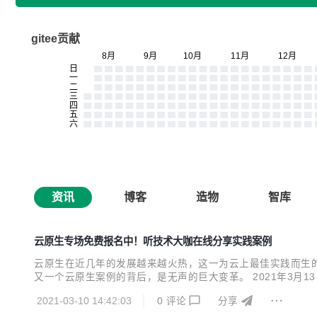
gitee贡献
资讯
博客
造物
智库
云原生专场免费报名中！听技术大咖在线分享实践案例
云原生在近几年的发展越来越火热，这一为云上最佳实践而生
又一个云原生案例的背后，是无声的巨大变革。 2021年3月1
服务架构下的全链路追踪、高性能云原生数据湖的打造、Serv
2021-03-10 14:42:03
0
评论
分享
首席架构师-张峻、腾讯云最具价值专家（TVP）& 中...