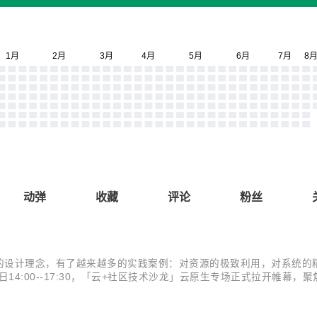
动弹
收藏
评论
粉丝
的设计理念，有了越来越多的实践案例：对资源的极致利用，对系统的
3日14:00--17:30，「云+社区技术沙龙」云原生专场正式拉开帷
erless 带来的软件研发效能变革、边缘计算场景下云边端一体化。 