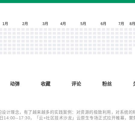
动弹
收藏
评论
粉丝
的设计理念，有了越来越多的实践案例：对资源的极致利用，对系统的
3日14:00--17:30，「云+社区技术沙龙」云原生专场正式拉开帷
erless 带来的软件研发效能变革、边缘计算场景下云边端一体化。 