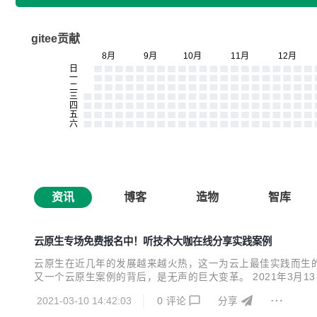
gitee贡献
资讯
博客
造物
智库
云原生专场免费报名中！听技术大咖在线分享实践案例
云原生在近几年的发展越来越火热，这一为云上最佳实践而生
又一个云原生案例的背后，是无声的巨大变革。 2021年3月1
服务架构下的全链路追踪、高性能云原生数据湖的打造、Serv
2021-03-10 14:42:03
0
评论
分享
首席架构师-张峻、腾讯云最具价值专家（TVP）& 中...