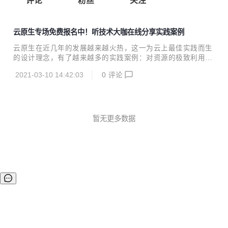
评论
粉丝
关注
云原生专场免费报名中！听技术大咖在线分享实践案例
云原生在近几年的发展越来越火热，这一为云上最佳实践而生
的设计理念，有了越来越多的实践案例：对资源的极致利用，
对系统的精细把控，对效能的有力提升，对云边端的一体追
2021-03-10 14:42:03
0
评论
求……这一个又一个云原生案例的背后，是无声的巨大变革。
2021年3月13日14:00--17:30，「云+社区技术沙龙」云原生
专场正式拉开帷幕，聚焦当下云原生落地案例，为大家展现云
原生一线实践：云原生微服务架构下的全链路追踪、高性能云
原生数据湖的打造、Serverless 带来的软件研发效能变革、边
暂无更多数据
缘计算场景下云边端一体化。 展望未来，云原生又会将我们带
向何方？云+社区特邀腾讯云原生首席架构师-张峻、腾讯云最
具价值专家（TVP）& 中...