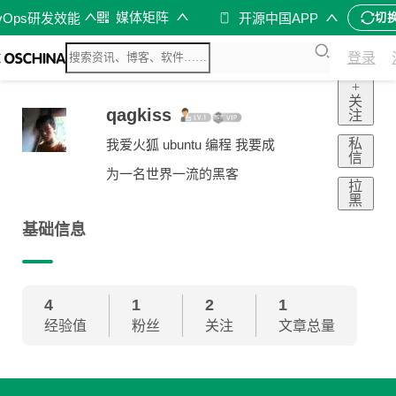
媒体矩阵
vOps研发效能
开源中国APP
切
登录
+
关
qagkiss
注
私
我爱火狐 ubuntu 编程 我要成
信
为一名世界一流的黑客
拉
黑
基础信息
4
1
2
1
经验值
粉丝
关注
文章总量