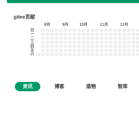
gitee贡献
资讯
博客
造物
智库