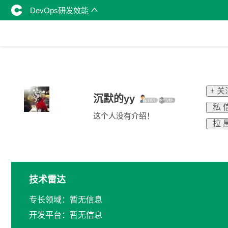
DevOps研发效能
+ 关
沉默的yy
私 
这个人没有介绍！
拉 
技术雷达
专长领域：暂无信息
开发平台：暂无信息