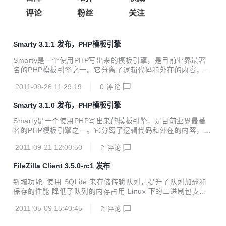
评论
粉丝
关注
Smarty 3.1.1 发布，PHP模板引擎
Smarty是一个使用PHP写出来的模板引擎，是目前业界最著
名的PHP模板引擎之一。它分离了逻辑代码和外在的内容，提
供了一种易于管理和使用的方法，用来将原本与HTML代码混
2011-09-26 11:29:19
0
评论
杂在一起PHP代码逻辑分离。简单的讲，目的就是要使PHP程
序员同前端人员分离，使程序员改变程序的逻辑内容不会影响
Smarty 3.1.0 发布，PHP模板引擎
到前端人员的页面设计，前端人员重新修改页面不会影响到程
序的程序逻辑，这在多人合作的项目中显的尤为重要。 Smart
Smarty是一个使用PHP写出来的模板引擎，是目前业界最著
y 3.1.1 改进记录： - bugfix {foreachelse} does fail if {secti
名的PHP模板引擎之一。它分离了逻辑代码和外在的内容，提
on} was nested inside {foreach} - bugfix debu...
供了一种易于管理和使用的方法，用来将原本与HTML代码混
2011-09-21 12:00:50
2
评论
杂在一起PHP代码逻辑分离。简单的讲，目的就是要使PHP程
序员同前端人员分离，使程序员改变程序的逻辑内容不会影响
FileZilla Client 3.5.0-rc1 发布
到前端人员的页面设计，前端人员重新修改页面不会影响到程
序的程序逻辑，这在多人合作的项目中显的尤为重要。 Notab
新增功能: 使用 SQLite 来存储传输队列，提升了队列加载和
le 3.1 changes/features: Smarty 2 BC removed from code
保存的性能 降低了队列的内存占用 Linux 下的二进制包支持
base, use SmartyBC.class.php for this Full UTF-...
Debian Squeeze 替换以前的 Lenny Bug修复和小改动: Fixe
2011-05-09 15:40:45
2
评论
d crash during shutdown of FileZilla Clearing the queue w
hen it was not yet fully populated no longer causes a cras