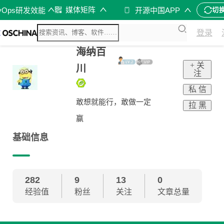
媒体矩阵
vOps研发效能
开源中国APP
切
登录
海纳百
+ 关
川
注
私 信
敢想就能行，敢做一定
拉 黑
赢
基础信息
282
9
13
0
经验值
粉丝
关注
文章总量