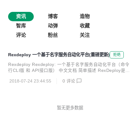
资讯
博客
造物
智库
动弹
收藏
评论
粉丝
关注
Rexdeploy 一个基于名字服务自动化平台(重磅更新)
拒绝
Rexdeploy Rexdeploy: 一个基于名字服务自动化平台（命令
行CLI版 和 API接口版） 中文文档 简单描述 RexDeploy是一
个免客户端安装的管控平台，支持基于名字服务的自动发布，
2018-07-24 23:44:55
0
评论
基于名字服务的自动重启(启动与停止)，以及基于名字服务的
日志集中式管理，用户管理等，同时也支持批量执行命令，文
件分发（上传与下载）等。 功能特点 批量命令执行 批量文件
上传 批量文件下载 应用自动发布 应用自动回滚 应用自动重启
应用自动下载 配置自动下载 应用自动同步 应用命令执行 应用
暂无更多数据
发布检查 支持并发执行 查看实时日志 集中日志下载 日志分析
过滤 系统用户管理 应用灰度发布 微信和QQ消息...