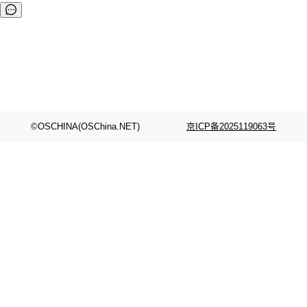
©OSCHINA(OSChina.NET)
京ICP备2025119063号