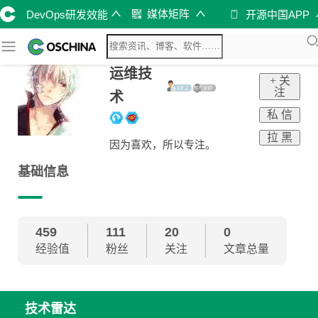
媒体矩阵
DevOps研发效能
开源中国APP
运维技
+ 关
注
术
私 信
拉 黑
因为喜欢，所以专注。
基础信息
459
111
20
0
经验值
粉丝
关注
文章总量
技术雷达