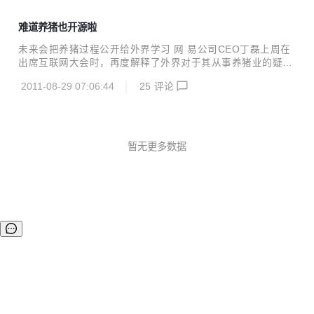
难道养猪也开源啦
未来会把养猪过程公开给外界学习 网 易公司CEO丁磊上周在
出席互联网大会时，再度解释了外界对于其从事养猪业的疑
问。“网易只是想通过自己的努力让生活变得更加美好，”丁磊
2011-08-29 07:06:44
25
评论
在回答主持人的 提问时说道，网易在10多年前成立时，只是
希望通过互联网改变中国人获取和交换资讯的方式。而涉足养
猪业的初衷，也与此如出一辙：“三四年前，我们认为如 果能
通过自己的智慧改变农村，让城市生活更美好。为什么不去做
呢？”丁磊说，“不同的行业之间是没有贵贱之分的”。 丁磊指
暂无更多数据
出，网易已经把养猪当成中国生猪养殖的公开课。他说，未来
将会把饲养过程公开给外界学习，介绍给千千万万从事养殖业
的人，最终让中国老百姓能获得更加安全优质的猪肉。...