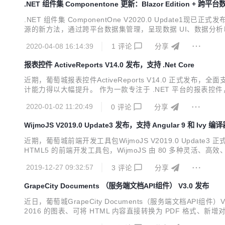
.NET 组件集 Componentone 更新：Blazor Edition + 跨平
.NET 组件集 ComponentOne V2020.0 Updat
源的新方法，通过跨平台数据集管理，呈现数据 UI、数据分析以及集
e 最新版下载地址 ComponentOne Blazor Edition - 
2020-04-08 16:14:39
1
评论
分享
报表控件 ActiveReports V14.0 发布，支持 .Net Core
近期，葡萄城报表控件ActiveReports V14.0 正式发布，
计能力得以大幅提升。 作为一款专注于 .NET 平台的报表控件，Act
平台的报表开发需求，作为专业的报表工具为全球超过 300,0
2020-01-02 11:20:49
0
评论
分享
WijmoJS V2019.0 Update3 发布，支持 Angular 9 和 Ivy 编
近期，葡萄城前端开发工具包WijmoJS V2019.0 Update3
HTML5 的前端开发工具包，WijmoJS 由 80 多种灵活、高效、
表等，完美兼容原生 JavaScript，以及 Angular、React、Vue、Ty
2019-12-27 09:32:57
3
评论
分享
GrapeCity Documents （服务端文档API组件） V3.0 发布
近日，葡萄城GrapeCity Documents（服务端文档API组件）
2016 的图表、可将 HTML 内容直接转换为 PDF 格式、新增对合
dows、Mac、Linux 上完美运行，同时适用于 .NET Standard 2.