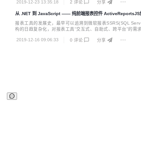
2019-12-23 13:35:18
2
评论
分享
从 .NET 到 JavaScript —— 纯前端报表控件 ActiveReports
报表工具的发展史，最早可以追溯到微软报表SSRS(SQL Serv
构的日趋复杂化，对报表工具“交互式、自助式、跨平台”的需
还可以让开发人员将最大精力和时间投入到数据汇总、决策分析以及系
2019-12-16 09:06:33
0
评论
分享
件，ActiveRep...