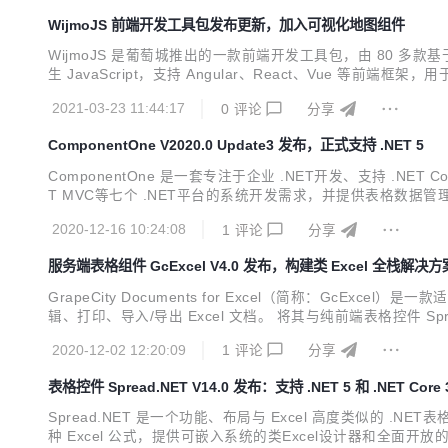
WijmoJS 前端开发工具包发布更新，加入可视化地图组件
WijmoJS 是葡萄城推出的一款前端开发工具包，由 80 
生 JavaScript，支持 Angular、React、Vue 等前端
eact和Vue的可视化地图组件，以及用于绑定REST API 的数据管理
2021-03-23 11:44:17
0
评论
分享
ComponentOne V2020.0 Update3 发布，正式支持 .NET 5
ComponentOne 是一套专注于企业 .NET开发、支持 .NET C
T MVC等七个 .NET平台的系统开发需求，并提供表格数据管理
稳定，功能更加全面，产品也更加安全。 经过 20 多年的发展，
2020-12-16 10:24:08
1
评论
分享
服务端表格组件 GcExcel V4.0 发布，构建类 Excel 全栈解决方
GrapeCity Documents for Excel（简称：GcEx
辑、打印、导入/导出 Excel 文档。 将其与纯前端表格控件 
与服务端处理等功能，为您的应用程序打造一整套类 Excel 全栈解
2020-12-02 12:20:09
1
评论
分享
表格控件 Spread.NET V14.0 发布：支持 .NET 5 和 .NET Core 
Spread.NET 是一个功能、布局与 Excel 高度类似的 .NET
种 Excel 公式，提供可嵌入系统的类Excel设计器和全面开放