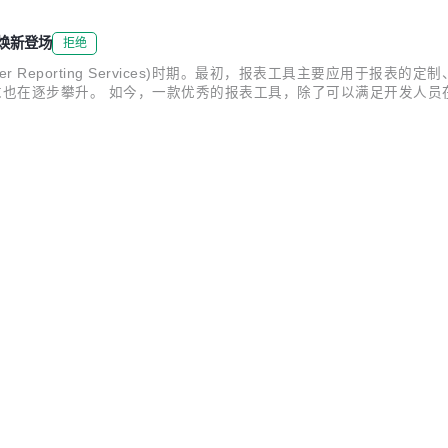
JS焕新登场
拒绝
er Reporting Services)时期。最初，报表工具主要应用于
求也在逐步攀升。 如今，一款优秀的报表工具，除了可以满足开发人
统的UI表现层面。 葡萄城的 ActiveReports 报表，正是这些