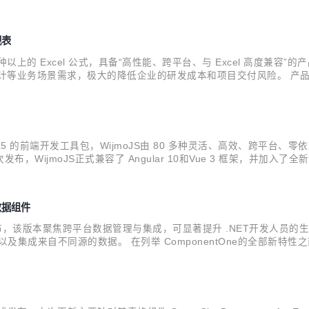
3.1 Windows窗体平台，产品性能、扩展性和可靠性方面更上一个台阶。 此外，S
视表
0 种以上的 Excel 公式，具备“高性能、跨平台、与 Excel 高度兼容”的
l报表设计等业务场景需求，极大的降低企业的研发成本和项目交付风险。
优秀软件产品”。 日前，SpreadJS 正式发布V14.0版本。从该版本
TML5 的前端开发工具包，WijmoJS由 80 多种灵活、高效、跨平台、零依赖的 
moJS正式兼容了 Angular 10和Vue 3 框架，并加入了全新的Barc
之前，请先前往WijmoJS 产品官网下载体验。 >> Wijm...
台数据组件
e1现已正式发布，该版本聚焦跨平台数据管理与集成，可显著提升 .NET开发人员
成来自不同源的数据。 在列举 ComponentOne的全部新特性之前，
正式发布 我们在此前版本中发布了 Blazor Edition 的Beta版，如今其将正式与