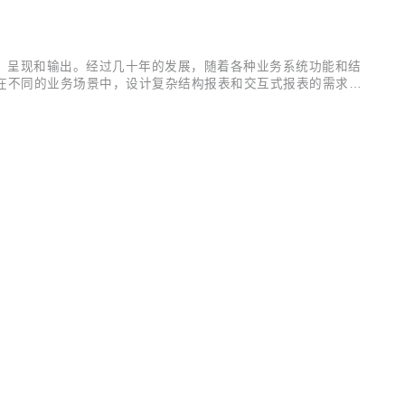
报表的定制、呈现和输出。经过几十年的发展，随着各种业务系统功能和结
员在不同的业务场景中，设计复杂结构报表和交互式报表的需求，
优秀的报表工具之一。作为一款专注于 .NET 平台的报表开发控