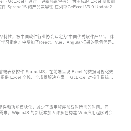
xcel（GcExcel）进行，更新亮点包括： 为生成的 Excel 模板加
eadJS 的产品兼容性 在列举GcExcel V3.0 Update2的
.
兼容”的产品特性，被中国软件行业协会认定为“中国优秀软件产品”。 伴
『学习指南』中增加了React、Vue、Angular框架的示例代码，
排序 排序时忽略隐藏的行 形状允许旋...
结合 纯前端表格控件 SpreadJS，在前端呈现 Excel 的数据可视化效
Excel 全栈、全场景解决方案。 GcExcel 对操作系统的
jmoJS 的组件和功能模块化，减少了应用程序加载时所需的时间。同
WijmoJS 的新版本加入许多在构建 Web应用程序时会用
JS的全部新特性之前，请下载最新安装程序，以便同步...