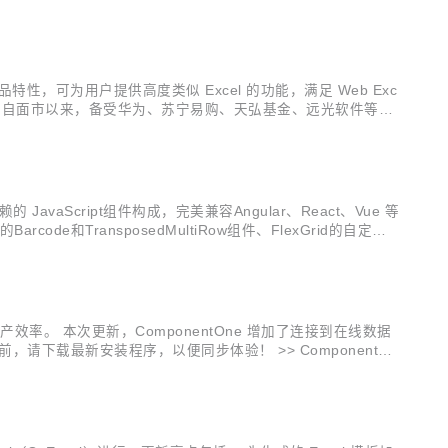
...
产品特性，可为用户提供高度类似 Excel 的功能，满足 Web Exc
 产品自面市以来，备受华为、苏宁易购、天弘基金、远光软件等各
开始，SpreadJS推出了数据透视表功能，进一步降低...
JavaScript组件构成，完美兼容Angular、React、Vue 等
ode和TransposedMultiRow组件、FlexGrid的自定义编
的生产效率。 本次更新，ComponentOne 增加了连接到在线数据
请下载最新安装程序，以便同步体验！ >> ComponentOn
大家见面。...