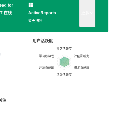
ead for
ET 在线信
ActiveReports
更多
系统演示
暂无描述
用户活跃度
关注