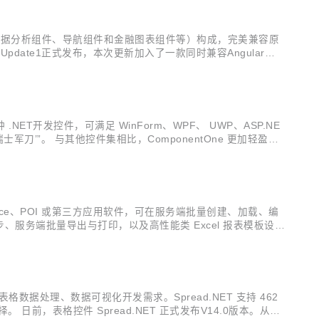
组件、数据分析组件、导航组件和金融图表组件等）构成，完美兼容原
1.0 Update1正式发布，本次更新加入了一款同时兼容Angular、R
请前往Wijm...
多种 .NET开发控件，可满足 WinForm、WPF、 UWP、ASP.NE
刀’”。 与其他控件集相比，ComponentOne 更加轻盈、
友、华为、金蝶、丰田、建软、...
依赖 Office、POI 或第三方应用软件，可在服务端批量创建、加载、编
同步、服务端批量导出与打印，以及高性能类 Excel 报表模板设计
cel将支持数据透视图及跨工...
平台下表格数据处理、数据可视化开发需求。Spread.NET 支持 462
 日前，表格控件 Spread.NET 正式发布V14.0版本。从该