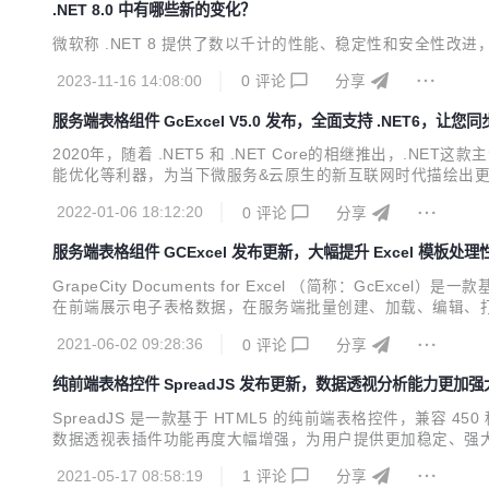
.NET 8.0 中有哪些新的变化？
微软称 .NET 8 提供了数以千计的性能、稳定性和安全性
2023-11-16 14:08:00
0
评论
分享
服务端表格组件 GcExcel V5.0 发布，全面支持 .NET6，让
2020年，随着 .NET5 和 .NET Core的相继推出，.N
能优化等利器，为当下微服务&云原生的新互联网时代描绘出更加宏伟
作，还在第一时间对产品版本更新迭代，让开发者不再为新技术而
2022-01-06 18:12:20
0
评论
分享
GcExcel...
服务端表格组件 GCExcel 发布更新，大幅提升 Excel 模板处理
GrapeCity Documents for Excel （简称：GcEx
在前端展示电子表格数据，在服务端批量创建、加载、编辑、打印
l 报表模板设计与服务端高性能处理等一整套 类 Excel 全栈解决
2021-06-02 09:28:36
0
评论
分享
纯前端表格控件 SpreadJS 发布更新，数据透视分析能力更加强
SpreadJS 是一款基于 HTML5 的纯前端表格控件，兼容 450
数据透视表插件功能再度大幅增强，为用户提供更加稳定、强大的数
做到了与 Excel 完全兼容，您可以将设计好的透视表在 Sprea
2021-05-17 08:58:19
1
评论
分享