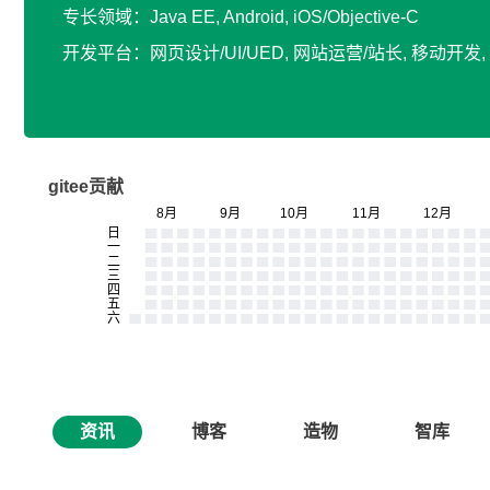
专长领域：Java EE, Android, iOS/Objective-C
开发平台：网页设计/UI/UED, 网站运营/站长, 移动开
gitee贡献
资讯
博客
造物
智库