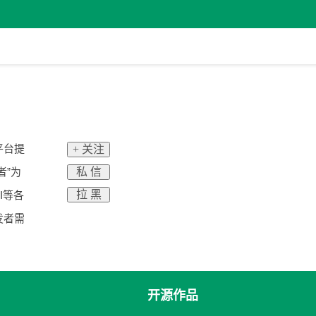
平台提
+ 关注
私 信
者”为
拉 黑
I等各
发者需
开源作品