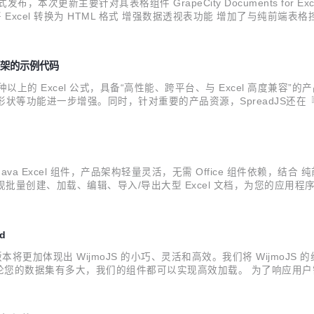
发布，本次更新主要针对其表格组件 GrapeCity Documents for E
cel 转换为 HTML 格式 增强数据透视表功能 增加了与纯前端表格控件 Spr
 GcExcel 下载地址 为生成的 Excel 模板增加更多功能选项 ..
 等框架的示例代码
50 种以上的 Excel 公式，具备“高性能、跨平台、与 Excel 高度
、排序、形状等功能进一步增强。同时，针对重要的产品资源，SpreadJS还在
Angular 框架示例代码 图表系列数据标签定制 保留图表导入标志 按组
是一款服务端 Java Excel 组件，产品架构轻量灵活，无需 Office 组件依赖，
量创建、加载、编辑、导入/导出大型 Excel 文档，为您的应用程序提供 
cel 全栈解决方案 与Java电子表格库Apache POI相比，...
d
发布！ 这一版本将更加体现出 WijmoJS 的小巧、灵活和高效。我们将 Wi
的数据集有多大，我们的组件都可以实现高效加载。 为了响应用户需求，
d外，还有针对FlexGrid和FlexChart的增强功能。 在列举 Wijmo