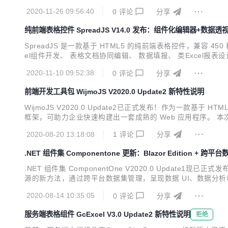
版本开始，Spread.NET将支持 .NET 5和 .NET Core 
2020-11-26 09:56:40
0
评论
分享
纯前端表格控件 SpreadJS V14.0 发布：组件化编辑器+数据透
SpreadJS 是一款基于 HTML5 的纯前端表格控件，兼容 45
el组件开发、 表格文档协同编辑、 数据填报、 类Exce
领域龙头企业的青睐，并于2020年被中国软件行业协会认定为“中国
2020-11-10 09:52:38
0
评论
分享
前端开发工具包 WijmoJS V2020.0 Update2 新特性说明
WijmoJS V2020.0 Update2已正式发布！作为一款基于 H
框架，可助力企业快速构建出一套成熟的 Web 应用程序。 本次发布，Wij
辑器，以及PDF安全特性等新功能。 在开始介绍WijmoJS的新特性
2020-08-20 13:18:08
1
评论
分享
.NET 组件集 Componentone 更新：Blazor Edition + 跨平
.NET 组件集 ComponentOne V2020.0 Updat
源的新方法，通过跨平台数据集管理，呈现数据 UI、数据分析以及集
e 最新版下载地址 ComponentOne Blazor Edition - 
2020-08-14 10:35:05
0
评论
分享
服务端表格组件 GcExcel V3.0 Update2 新特性说明
拒绝