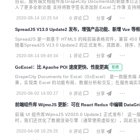
目前，服务端文档组件库GrapeCity Documents的新版本已正式
入了更多全新功能 支持将数字签名添加到 Excel 工作簿 支持将 Ex
新特性之前，请下载最新安装程序，以便同步体验！ >>服务端表格组件
2020-08-14 10:25:54
0
评论
分享
SpreadJS V13.0 Update2 发布，增强产品功能、新增 Vue
SpreadJS 是一款基于 HTML5 的纯前端表格控件，兼容 4
随着SpreadJS V13.0 Update2 的正式发布，其图表
具体内容见下方说明： 在『学习指南』中增加 React、Vue、
2020-08-14 09:49:34
1
评论
分享
GcExcel：比 Apache POI 速度更快、性能更高
拒绝
GrapeCity Documents for Excel（GcExcel） 
果，实现类 Excel 的功能布局、数据分析和交互；在服务端实现批
支持 GcExcel 对云服务的支持 GcExcel +SpreadJS 实现Ex
2020-06-02 14:00:27
0
评论
分享
前端组件库 WijmoJS 更新：可在 React Redux 中编辑 DataGri
前端 UI 组件库WijmoJS V2020.0 Update1 正式
时，我们还优化了数据渲染引擎（通常使用虚拟化），因此无论您
到的功能，除了可在React Redux 应用程序中编辑DataGri
2020-04-08 16:29:25
0
评论
分享