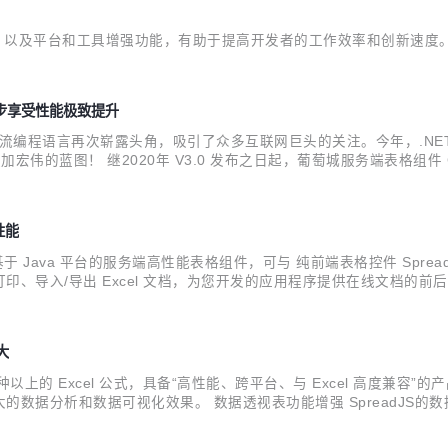
改进，以及平台和工具增强功能，有助于提高开发者的工作效率和创新速度
您同步享受性能极致提升
ET这款主流编程语言再次崭露头角，吸引了众多互联网巨头的关注。今年，.NET
的蓝图！ 继2020年 V3.0 发布之日起，葡萄城服务端表格组件 
困扰，不再为系统兼容性而担忧，可以同步享受到性能的极致提升。 近日
性能
cel）是一款基于 Java 平台的服务端高性能表格组件，可与 纯前端表格控件 Sp
、导入/导出 Excel 文档，为您开发的应用程序提供在线文档的前后
方案。 近日，服务端表格组件 GcExcel V4.0 Update1发布更新
大
 种以上的 Excel 公式，具备“高性能、跨平台、与 Excel 高度兼容”的产品
据分析和数据可视化效果。 数据透视表功能增强 SpreadJS的数据透
dJS 与 Excel 之前进行切换，而不用担心数据丢失。 与此同时，Spre