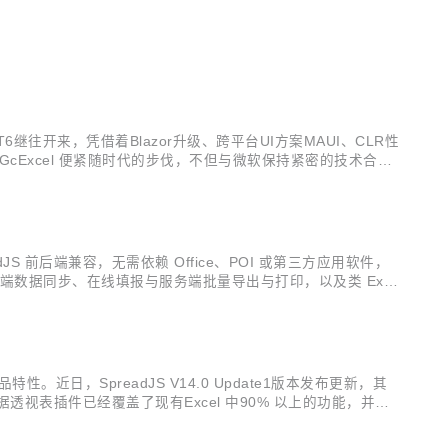
。
6继往开来，凭借着Blazor升级、跨平台UI方案MAUI、CLR性
GcExcel 便紧随时代的步伐，不但与微软保持紧密的技术合
，GcExcel正式迎来其V5.0 的发布更新，从该版本开始
readJS 前后端兼容，无需依赖 Office、POI 或第三方应用软件，
端数据同步、在线填报与服务端批量导出与打印，以及类 Exce
，本次发布，产品更专注于增强现有...
特性。近日，SpreadJS V14.0 Update1版本发布更新，其
视表插件已经覆盖了现有Excel 中90% 以上的功能，并且
adJS也发布了多个与透视表有关的 ...