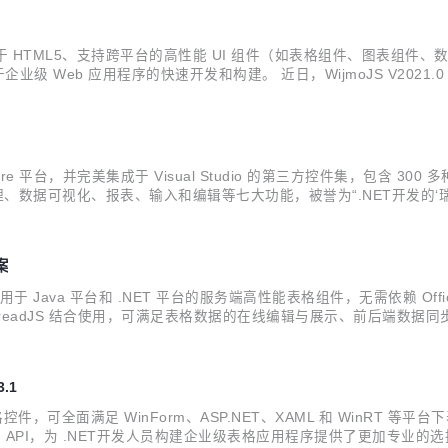
多款基于 HTML5、支持跨平台的高性能 UI 组件（如表格组件、图表
框架，用于企业级 Web 应用程序的快速开发和构建。 近日，WijmoJS V202
组件RestCollectionView。 在为您列举 WijmoJS的更新内容之前，
ore 平台，并完美集成于 Visual Studio 的第三方控件集，包含 300 
、数据可视化、报表、输入和编辑等七大功能，被誉为“.NET开发的‘瑞士军
ComponentOne 已成功应用于清华大学、中国黄金、中谷物流、用
案
cel）是一款适用于 Java 平台和 .NET 平台的服务端高性能表格组件，无需
SpreadJS 结合使用，可满足表格数据的在线编辑与展示、前后端数据
决方案。 日前，GcExcel 正式发布V4.0版本。从该版本开始，GcEx
3.1
表格控件，可全面满足 WinForm、ASP.NET、XAML 和 WinRT 等
的 API，为 .NET开发人员构建企业级表格应用程序提供了更加专业的选择。