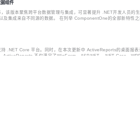
台数据组件
e1现已正式发布，该版本聚焦跨平台数据管理与集成，可显著提升 .NET开发人员
成来自不同源的数据。 在列举 ComponentOne的全部新特性之前，
正式发布 我们在此前版本中发布了 Blazor Edition 的Beta版，如今其将正式与
全面支持 .NET Core 平台。同时，在本次更新中 ActiveRepor
iveReports 不仅满足了WinForm、ASP.NET、.NET Co
00 名开发者提供全面的报表解决方案。 以下是小编整理出的新特性亮
O
译器
 正式发布，至此WijmoJS已经做到：为每个JavaScript库和框架都提供
跨平台、零依赖的 JavaScript UI 组件构成，如表格（Grid）、图表（
peScript、Knockout 和 Ionic 等框架，...
V3.0 正式发布！ 该版本针对 Excel 文档、PDF 文档和 Word 文档的 
开源
×
AI ·
并/拆分 Word 文档，以及 Word 文档保护的支持等多项功能。 作为一款快
0 和 Java 平台，不依赖 Microsoft ...