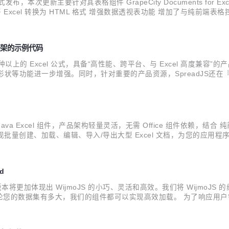
发布，本次更新主要针对其表格组件 GrapeCity Documents for E
cel 转换为 HTML 格式 增强数据透视表功能 增加了与纯前端表格控件 Spr
 GcExcel 下载地址 为生成的 Excel 模板增加更多功能选项 ..
 等框架的示例代码
50 种以上的 Excel 公式，具备“高性能、跨平台、与 Excel 高度
、排序、形状等功能进一步增强。同时，针对重要的产品资源，SpreadJS还在
Angular 框架示例代码 图表系列数据标签定制 保留图表导入标志 按组
是一款服务端 Java Excel 组件，产品架构轻量灵活，无需 Office 组件依赖，
量创建、加载、编辑、导入/导出大型 Excel 文档，为您的应用程序提供 
cel 全栈解决方案 与Java电子表格库Apache POI相比，...
d
发布！ 这一版本将更加体现出 WijmoJS 的小巧、灵活和高效。我们将 Wi
的数据集有多大，我们的组件都可以实现高效加载。 为了响应用户需求，
d外，还有针对FlexGrid和FlexChart的增强功能。 在列举 Wijmo