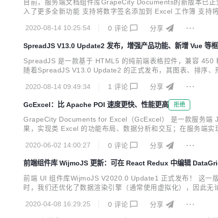
目前，服务端文档组件库GrapeCity Documents的新版本已正式
入了更多全新功能 支持将数字签名添加到 Excel 工作簿 支持将 Ex
新特性之前，请下载最新安装程序，以便同步体验！ >>服务端表格组件
2020-08-14 10:25:54
0
评论
分享
SpreadJS V13.0 Update2 发布，增强产品功能、新增 Vue
SpreadJS 是一款基于 HTML5 的纯前端表格控件，兼容 4
随着SpreadJS V13.0 Update2 的正式发布，其图表
具体内容见下方说明： 在『学习指南』中增加 React、Vue、
2020-08-14 09:49:34
1
评论
分享
GcExcel：比 Apache POI 速度更快、性能更高
拒绝
GrapeCity Documents for Excel（GcExcel） 
果，实现类 Excel 的功能布局、数据分析和交互；在服务端实现批
支持 GcExcel 对云服务的支持 GcExcel +SpreadJS 实现Ex
2020-06-02 14:00:27
0
评论
分享
前端组件库 WijmoJS 更新：可在 React Redux 中编辑 DataGri
前端 UI 组件库WijmoJS V2020.0 Update1 正式
时，我们还优化了数据渲染引擎（通常使用虚拟化），因此无论您
到的功能，除了可在React Redux 应用程序中编辑DataGri
2020-04-08 16:29:25
0
评论
分享