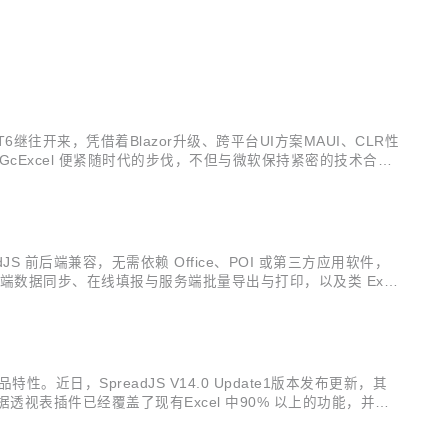
。
6继往开来，凭借着Blazor升级、跨平台UI方案MAUI、CLR性
GcExcel 便紧随时代的步伐，不但与微软保持紧密的技术合
，GcExcel正式迎来其V5.0 的发布更新，从该版本开始
readJS 前后端兼容，无需依赖 Office、POI 或第三方应用软件，
端数据同步、在线填报与服务端批量导出与打印，以及类 Exce
，本次发布，产品更专注于增强现有...
特性。近日，SpreadJS V14.0 Update1版本发布更新，其
视表插件已经覆盖了现有Excel 中90% 以上的功能，并且
adJS也发布了多个与透视表有关的 ...