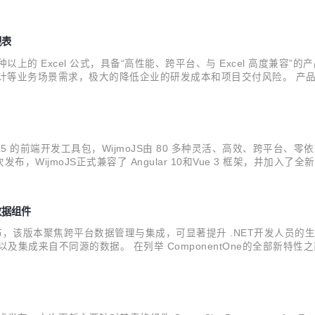
3.1 Windows窗体平台，产品性能、扩展性和可靠性方面更上一个台阶。 此外，S
视表
0 种以上的 Excel 公式，具备“高性能、跨平台、与 Excel 高度兼容”的
l报表设计等业务场景需求，极大的降低企业的研发成本和项目交付风险。
优秀软件产品”。 日前，SpreadJS 正式发布V14.0版本。从该版本
TML5 的前端开发工具包，WijmoJS由 80 多种灵活、高效、跨平台、零依赖的 
moJS正式兼容了 Angular 10和Vue 3 框架，并加入了全新的Barc
之前，请先前往WijmoJS 产品官网下载体验。 >> Wijm...
台数据组件
e1现已正式发布，该版本聚焦跨平台数据管理与集成，可显著提升 .NET开发人员
成来自不同源的数据。 在列举 ComponentOne的全部新特性之前，
正式发布 我们在此前版本中发布了 Blazor Edition 的Beta版，如今其将正式与