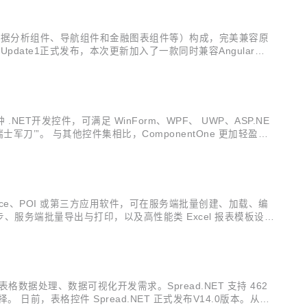
组件、数据分析组件、导航组件和金融图表组件等）构成，完美兼容原
1.0 Update1正式发布，本次更新加入了一款同时兼容Angular、R
请前往Wijm...
多种 .NET开发控件，可满足 WinForm、WPF、 UWP、ASP.NE
刀’”。 与其他控件集相比，ComponentOne 更加轻盈、
友、华为、金蝶、丰田、建软、...
依赖 Office、POI 或第三方应用软件，可在服务端批量创建、加载、编
同步、服务端批量导出与打印，以及高性能类 Excel 报表模板设计
cel将支持数据透视图及跨工...
平台下表格数据处理、数据可视化开发需求。Spread.NET 支持 462
 日前，表格控件 Spread.NET 正式发布V14.0版本。从该