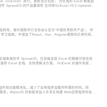
xcel（GcExcel）进行，更新亮点包括： 为生成的 Excel 模板加
eadJS 的产品兼容性 在列举GcExcel V3.0 Update2的
.
兼容”的产品特性，被中国软件行业协会认定为“中国优秀软件产品”。 伴
『学习指南』中增加了React、Vue、Angular框架的示例代码，
排序 排序时忽略隐藏的行 形状允许旋...
结合 纯前端表格控件 SpreadJS，在前端呈现 Excel 的数据可视化效
Excel 全栈、全场景解决方案。 GcExcel 对操作系统的
jmoJS 的组件和功能模块化，减少了应用程序加载时所需的时间。同
WijmoJS 的新版本加入许多在构建 Web应用程序时会用
JS的全部新特性之前，请下载最新安装程序，以便同步...