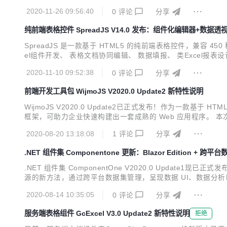
版本开始，Spread.NET将支持 .NET 5和 .NET Core 
2020-11-26 09:56:40
0
评论
分享
纯前端表格控件 SpreadJS V14.0 发布：组件化编辑器+数据透
SpreadJS 是一款基于 HTML5 的纯前端表格控件，兼容 45
el组件开发、 表格文档协同编辑、 数据填报、 类Exce
领域龙头企业的青睐，并于2020年被中国软件行业协会认定为“中国
2020-11-10 09:52:38
0
评论
分享
前端开发工具包 WijmoJS V2020.0 Update2 新特性说明
WijmoJS V2020.0 Update2已正式发布！作为一款基于 H
框架，可助力企业快速构建出一套成熟的 Web 应用程序。 本次发布，Wij
辑器，以及PDF安全特性等新功能。 在开始介绍WijmoJS的新特性
2020-08-20 13:18:08
1
评论
分享
.NET 组件集 Componentone 更新：Blazor Edition + 跨平
.NET 组件集 ComponentOne V2020.0 Updat
源的新方法，通过跨平台数据集管理，呈现数据 UI、数据分析以及集
e 最新版下载地址 ComponentOne Blazor Edition - 
2020-08-14 10:35:05
0
评论
分享
服务端表格组件 GcExcel V3.0 Update2 新特性说明
拒绝