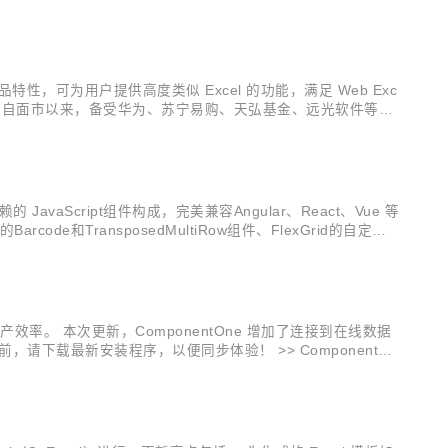
...
产品特性，可为用户提供高度类似 Excel 的功能，满足 Web Exc
 产品自面市以来，备受华为、苏宁易购、天弘基金、远光软件等各
开始，SpreadJS推出了数据透视表功能，进一步降低...
JavaScript组件构成，完美兼容Angular、React、Vue 等
ode和TransposedMultiRow组件、FlexGrid的自定义编
的生产效率。 本次更新，ComponentOne 增加了连接到在线数据
请下载最新安装程序，以便同步体验！ >> ComponentOn
大家见面。...