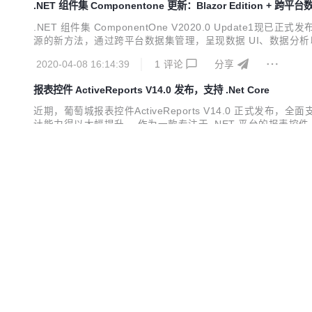
.NET 组件集 Componentone 更新：Blazor Edition + 跨平
.NET 组件集 ComponentOne V2020.0 Updat
源的新方法，通过跨平台数据集管理，呈现数据 UI、数据分析以及集
e 最新版下载地址 ComponentOne Blazor Edition - 
2020-04-08 16:14:39
1
评论
分享
报表控件 ActiveReports V14.0 发布，支持 .Net Core
近期，葡萄城报表控件ActiveReports V14.0 正式发布，
计能力得以大幅提升。 作为一款专注于 .NET 平台的报表控件，Act
平台的报表开发需求，作为专业的报表工具为全球超过 300,0
2020-01-02 11:20:49
0
评论
分享
WijmoJS V2019.0 Update3 发布，支持 Angular 9 和 Ivy 编
近期，葡萄城前端开发工具包WijmoJS V2019.0 Update3
HTML5 的前端开发工具包，WijmoJS 由 80 多种灵活、高效、
表等，完美兼容原生 JavaScript，以及 Angular、React、Vue、Ty
2019-12-27 09:32:57
3
评论
分享
GrapeCity Documents （服务端文档API组件） V3.0 发布
近日，葡萄城GrapeCity Documents（服务端文档API组件）
2016 的图表、可将 HTML 内容直接转换为 PDF 格式、新增对合
dows、Mac、Linux 上完美运行，同时适用于 .NET Standard 2.