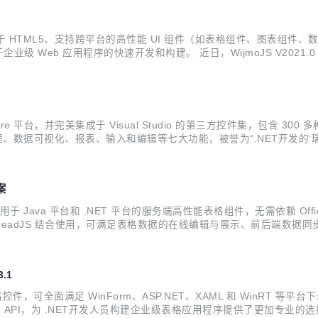
多款基于 HTML5、支持跨平台的高性能 UI 组件（如表格组件、图表
框架，用于企业级 Web 应用程序的快速开发和构建。 近日，WijmoJS V202
组件RestCollectionView。 在为您列举 WijmoJS的更新内容之前，
ore 平台，并完美集成于 Visual Studio 的第三方控件集，包含 300 
、数据可视化、报表、输入和编辑等七大功能，被誉为“.NET开发的‘瑞士军
ComponentOne 已成功应用于清华大学、中国黄金、中谷物流、用
案
cel）是一款适用于 Java 平台和 .NET 平台的服务端高性能表格组件，无需
SpreadJS 结合使用，可满足表格数据的在线编辑与展示、前后端数据
决方案。 日前，GcExcel 正式发布V4.0版本。从该版本开始，GcEx
3.1
表格控件，可全面满足 WinForm、ASP.NET、XAML 和 WinRT 等
的 API，为 .NET开发人员构建企业级表格应用程序提供了更加专业的选择。