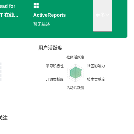
ead for
ET 在线信
ActiveReports
更多
系统演示
暂无描述
用户活跃度
关注