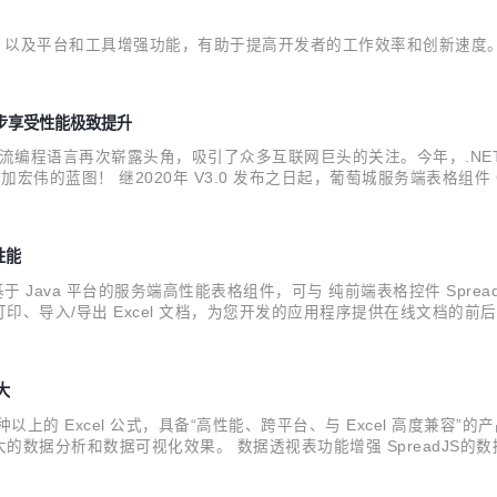
改进，以及平台和工具增强功能，有助于提高开发者的工作效率和创新速度
您同步享受性能极致提升
ET这款主流编程语言再次崭露头角，吸引了众多互联网巨头的关注。今年，.NET
的蓝图！ 继2020年 V3.0 发布之日起，葡萄城服务端表格组件 
困扰，不再为系统兼容性而担忧，可以同步享受到性能的极致提升。 近日
性能
cel）是一款基于 Java 平台的服务端高性能表格组件，可与 纯前端表格控件 Sp
、导入/导出 Excel 文档，为您开发的应用程序提供在线文档的前后
方案。 近日，服务端表格组件 GcExcel V4.0 Update1发布更新
大
 种以上的 Excel 公式，具备“高性能、跨平台、与 Excel 高度兼容”的产品
据分析和数据可视化效果。 数据透视表功能增强 SpreadJS的数据透
dJS 与 Excel 之前进行切换，而不用担心数据丢失。 与此同时，Spre