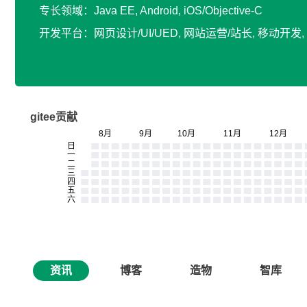
专长领域：Java EE, Android, iOS/Objective-C
开发平台：网页设计/UI/UED, 网站运营/站长, 移动开
gitee贡献
资讯
博客
造物
智库