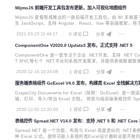
WijmoJS 前端开发工具包发布更新，加入可视化地图组件
WijmoJS 是葡萄城推出的一款前端开发工具包，由 80 
生 JavaScript，支持 Angular、React、Vue 等前端
eact和Vue的可视化地图组件，以及用于绑定REST API 的数据管理
2021-03-23 11:44:17
0
评论
分享
ComponentOne V2020.0 Update3 发布，正式支持 .NET 5
ComponentOne 是一套专注于企业 .NET开发、支持 .NET C
T MVC等七个 .NET平台的系统开发需求，并提供表格数据管理
稳定，功能更加全面，产品也更加安全。 经过 20 多年的发展，
2020-12-16 10:24:08
1
评论
分享
服务端表格组件 GcExcel V4.0 发布，构建类 Excel 全栈解决方
GrapeCity Documents for Excel（简称：GcEx
辑、打印、导入/导出 Excel 文档。 将其与纯前端表格控件 
与服务端处理等功能，为您的应用程序打造一整套类 Excel 全栈解
2020-12-02 12:20:09
1
评论
分享
表格控件 Spread.NET V14.0 发布：支持 .NET 5 和 .NET Core 
Spread.NET 是一个功能、布局与 Excel 高度类似的 .NET
种 Excel 公式，提供可嵌入系统的类Excel设计器和全面开放