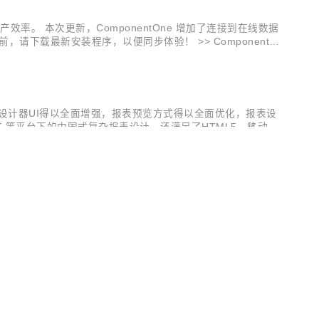
的生产效率。 本次更新，ComponentOne 增加了连接到在线数据
请下载最新安装程序，以便同步体验！ >> ComponentOn
大家见面。...
ts的桌面报表设计器UI得以全面增强，报表预览方式得以全面优化，报表设
re、WPF 等平台下的中国式复杂报表设计，还满足了HTML5、移动跨
点，用好这些功能，一定可以为您的报表设...
SCHINA
了同样丰富、高性能且灵活的JavaScript UI组件。 作为一款基于
Chart）、数据分析（Olap）、导航（Navigation）和金融图
OSCHINA
OSCHINA
API 全面更新，加入了用于生成 Excel 的报表模板、支持 Excel
开发者生态社区
速且高效的文档 API，GrapeCity Documents可在 Win