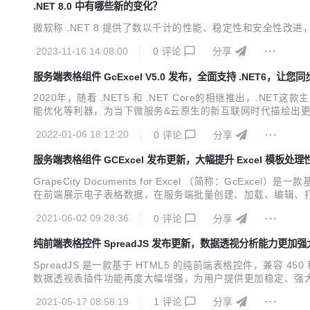
.NET 8.0 中有哪些新的变化？
微软称 .NET 8 提供了数以千计的性能、稳定性和安全性
2023-11-16 14:08:00
0
评论
分享
服务端表格组件 GcExcel V5.0 发布，全面支持 .NET6，让
2020年，随着 .NET5 和 .NET Core的相继推出，.N
能优化等利器，为当下微服务&云原生的新互联网时代描绘出更加宏伟
作，还在第一时间对产品版本更新迭代，让开发者不再为新技术而
2022-01-06 18:12:20
0
评论
分享
GcExcel...
服务端表格组件 GCExcel 发布更新，大幅提升 Excel 模板处理
GrapeCity Documents for Excel （简称：GcEx
在前端展示电子表格数据，在服务端批量创建、加载、编辑、打印
l 报表模板设计与服务端高性能处理等一整套 类 Excel 全栈解决
2021-06-02 09:28:36
0
评论
分享
纯前端表格控件 SpreadJS 发布更新，数据透视分析能力更加强
SpreadJS 是一款基于 HTML5 的纯前端表格控件，兼容 450
数据透视表插件功能再度大幅增强，为用户提供更加稳定、强大的数
做到了与 Excel 完全兼容，您可以将设计好的透视表在 Sprea
2021-05-17 08:58:19
1
评论
分享