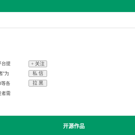
平台提
+ 关注
私 信
者”为
拉 黑
I等各
发者需
开源作品