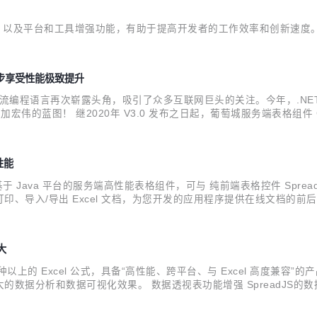
改进，以及平台和工具增强功能，有助于提高开发者的工作效率和创新速度
您同步享受性能极致提升
ET这款主流编程语言再次崭露头角，吸引了众多互联网巨头的关注。今年，.NET
的蓝图！ 继2020年 V3.0 发布之日起，葡萄城服务端表格组件 
困扰，不再为系统兼容性而担忧，可以同步享受到性能的极致提升。 近日
性能
cel）是一款基于 Java 平台的服务端高性能表格组件，可与 纯前端表格控件 Sp
、导入/导出 Excel 文档，为您开发的应用程序提供在线文档的前后
方案。 近日，服务端表格组件 GcExcel V4.0 Update1发布更新
大
 种以上的 Excel 公式，具备“高性能、跨平台、与 Excel 高度兼容”的产品
据分析和数据可视化效果。 数据透视表功能增强 SpreadJS的数据透
dJS 与 Excel 之前进行切换，而不用担心数据丢失。 与此同时，Spre