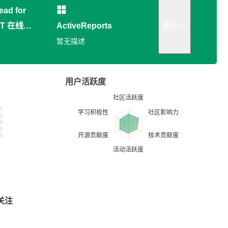
ead for
ET 在线信
ActiveReports
更多
系统演示
暂无描述
用户活跃度
关注