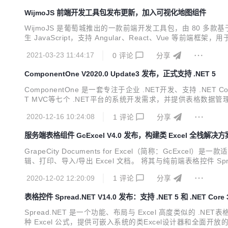
WijmoJS 前端开发工具包发布更新，加入可视化地图组件
WijmoJS 是葡萄城推出的一款前端开发工具包，由 80 
生 JavaScript，支持 Angular、React、Vue 等前端
eact和Vue的可视化地图组件，以及用于绑定REST API 的数据管理
2021-03-23 11:44:17
0
评论
分享
ComponentOne V2020.0 Update3 发布，正式支持 .NET 5
ComponentOne 是一套专注于企业 .NET开发、支持 .NET C
T MVC等七个 .NET平台的系统开发需求，并提供表格数据管理
稳定，功能更加全面，产品也更加安全。 经过 20 多年的发展，
2020-12-16 10:24:08
1
评论
分享
服务端表格组件 GcExcel V4.0 发布，构建类 Excel 全栈解决方
GrapeCity Documents for Excel（简称：GcEx
辑、打印、导入/导出 Excel 文档。 将其与纯前端表格控件 
与服务端处理等功能，为您的应用程序打造一整套类 Excel 全栈解
2020-12-02 12:20:09
1
评论
分享
表格控件 Spread.NET V14.0 发布：支持 .NET 5 和 .NET Core 
Spread.NET 是一个功能、布局与 Excel 高度类似的 .NET
种 Excel 公式，提供可嵌入系统的类Excel设计器和全面开放