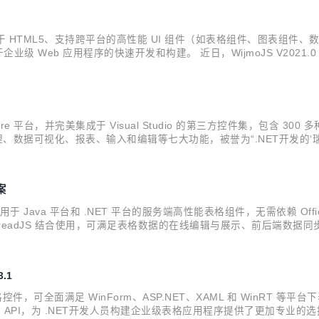
多款基于 HTML5、支持跨平台的高性能 UI 组件（如表格组件、图表
框架，用于企业级 Web 应用程序的快速开发和构建。 近日，WijmoJS V202
组件RestCollectionView。 在为您列举 WijmoJS的更新内容之前，
ore 平台，并完美集成于 Visual Studio 的第三方控件集，包含 300 
、数据可视化、报表、输入和编辑等七大功能，被誉为“.NET开发的‘瑞士军
ComponentOne 已成功应用于清华大学、中国黄金、中谷物流、用
案
cel）是一款适用于 Java 平台和 .NET 平台的服务端高性能表格组件，无需
SpreadJS 结合使用，可满足表格数据的在线编辑与展示、前后端数据
决方案。 日前，GcExcel 正式发布V4.0版本。从该版本开始，GcEx
3.1
表格控件，可全面满足 WinForm、ASP.NET、XAML 和 WinRT 等
的 API，为 .NET开发人员构建企业级表格应用程序提供了更加专业的选择。