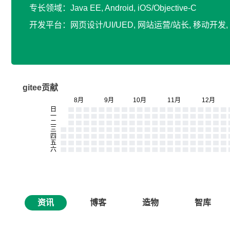
专长领域：Java EE, Android, iOS/Objective-C
开发平台：网页设计/UI/UED, 网站运营/站长, 移动开
gitee贡献
资讯
博客
造物
智库