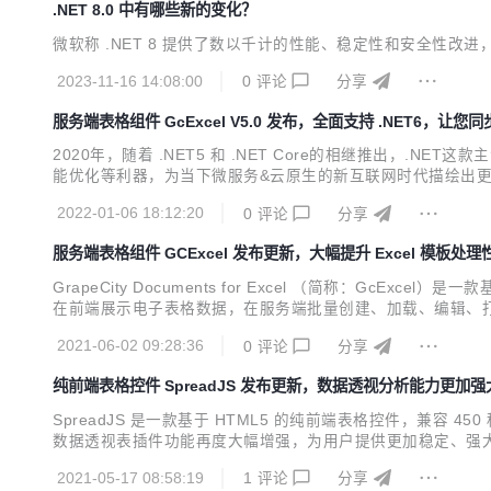
.NET 8.0 中有哪些新的变化？
微软称 .NET 8 提供了数以千计的性能、稳定性和安全性
2023-11-16 14:08:00
0
评论
分享
服务端表格组件 GcExcel V5.0 发布，全面支持 .NET6，让
2020年，随着 .NET5 和 .NET Core的相继推出，.N
能优化等利器，为当下微服务&云原生的新互联网时代描绘出更加宏伟
作，还在第一时间对产品版本更新迭代，让开发者不再为新技术而
2022-01-06 18:12:20
0
评论
分享
GcExcel...
服务端表格组件 GCExcel 发布更新，大幅提升 Excel 模板处理
GrapeCity Documents for Excel （简称：GcEx
在前端展示电子表格数据，在服务端批量创建、加载、编辑、打印
l 报表模板设计与服务端高性能处理等一整套 类 Excel 全栈解决
2021-06-02 09:28:36
0
评论
分享
纯前端表格控件 SpreadJS 发布更新，数据透视分析能力更加强
SpreadJS 是一款基于 HTML5 的纯前端表格控件，兼容 450
数据透视表插件功能再度大幅增强，为用户提供更加稳定、强大的数
做到了与 Excel 完全兼容，您可以将设计好的透视表在 Sprea
2021-05-17 08:58:19
1
评论
分享