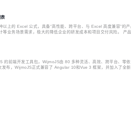
3.1 Windows窗体平台，产品性能、扩展性和可靠性方面更上一个台阶。 此外，S
视表
0 种以上的 Excel 公式，具备“高性能、跨平台、与 Excel 高度兼容”的
l报表设计等业务场景需求，极大的降低企业的研发成本和项目交付风险。
优秀软件产品”。 日前，SpreadJS 正式发布V14.0版本。从该版本
TML5 的前端开发工具包，WijmoJS由 80 多种灵活、高效、跨平台、零依赖的 
moJS正式兼容了 Angular 10和Vue 3 框架，并加入了全新的Barc
之前，请先前往WijmoJS 产品官网下载体验。 >> Wijm...