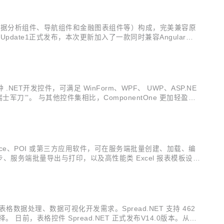
组件、数据分析组件、导航组件和金融图表组件等）构成，完美兼容原
1.0 Update1正式发布，本次更新加入了一款同时兼容Angular、R
请前往Wijm...
多种 .NET开发控件，可满足 WinForm、WPF、 UWP、ASP.NE
刀’”。 与其他控件集相比，ComponentOne 更加轻盈、
友、华为、金蝶、丰田、建软、...
依赖 Office、POI 或第三方应用软件，可在服务端批量创建、加载、编
同步、服务端批量导出与打印，以及高性能类 Excel 报表模板设计
cel将支持数据透视图及跨工...
平台下表格数据处理、数据可视化开发需求。Spread.NET 支持 462
 日前，表格控件 Spread.NET 正式发布V14.0版本。从该