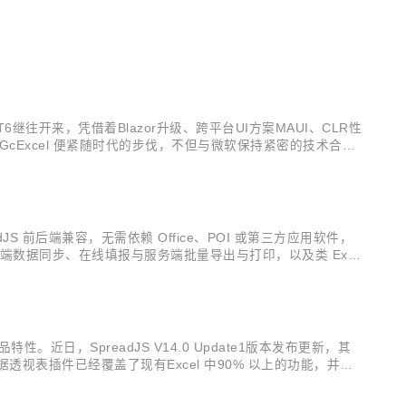
。
6继往开来，凭借着Blazor升级、跨平台UI方案MAUI、CLR性
GcExcel 便紧随时代的步伐，不但与微软保持紧密的技术合
，GcExcel正式迎来其V5.0 的发布更新，从该版本开始
readJS 前后端兼容，无需依赖 Office、POI 或第三方应用软件，
端数据同步、在线填报与服务端批量导出与打印，以及类 Exce
，本次发布，产品更专注于增强现有...
特性。近日，SpreadJS V14.0 Update1版本发布更新，其
视表插件已经覆盖了现有Excel 中90% 以上的功能，并且
adJS也发布了多个与透视表有关的 ...