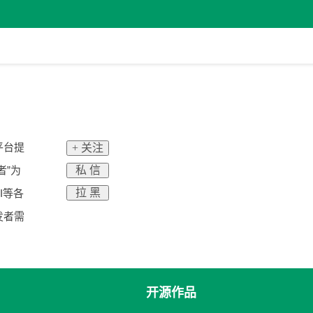
平台提
+ 关注
私 信
者”为
拉 黑
I等各
发者需
开源作品