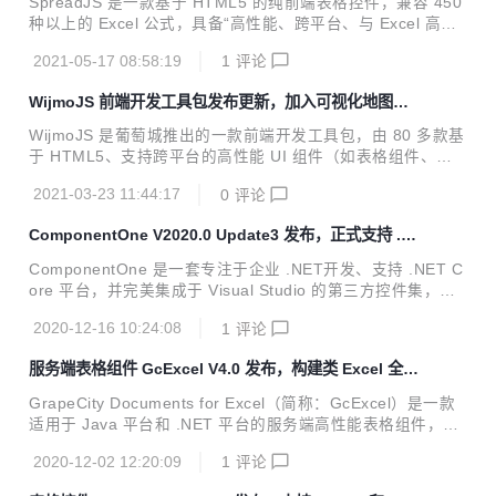
SpreadJS 是一款基于 HTML5 的纯前端表格控件，兼容 450
一整套 类 Excel 全栈解决方案。 近日，服务端表格组件 GcE
种以上的 Excel 公式，具备“高性能、跨平台、与 Excel 高度
xcel V4.0 Update1发布更新，本次发布，产品更专注于增强
兼容”的产品特性。近日，SpreadJS V14.0 Update1版本发布
现有...
2021-05-17 08:58:19
1
评论
更新，其数据透视表插件功能再度大幅增强，为用户提供更加
稳定、强大的数据分析和数据可视化效果。 数据透视表功能增
WijmoJS 前端开发工具包发布更新，加入可视化地图组
强 SpreadJS的数据透视表插件已经覆盖了现有Excel 中90%
件
以上的功能，并且做到了与 Excel 完全兼容，您可以将设计好
WijmoJS 是葡萄城推出的一款前端开发工具包，由 80 多款基
的透视表在 SpreadJS 与 Excel 之前进行切换，而不用担心数
于 HTML5、支持跨平台的高性能 UI 组件（如表格组件、图
据丢失。 与此同时，SpreadJS也发布了多个与透视表有关的
表组件、数据分析组件、导航组件和金融图表组件等）构成，
...
2021-03-23 11:44:17
0
评论
完美兼容原生 JavaScript，支持 Angular、React、Vue 等前
端框架，用于企业级 Web 应用程序的快速开发和构建。 近
ComponentOne V2020.0 Update3 发布，正式支持 .NE
日，WijmoJS V2021.0 Update1正式发布，本次更新加入了
T 5
一款同时兼容Angular、React和Vue的可视化地图组件，以及
ComponentOne 是一套专注于企业 .NET开发、支持 .NET C
用于绑定REST API 的数据管理组件RestCollectionView。 在
ore 平台，并完美集成于 Visual Studio 的第三方控件集，包
为您列举 WijmoJS的更新内容之前，请前往Wijm...
含 300 多种 .NET开发控件，可满足 WinForm、WPF、 UW
2020-12-16 10:24:08
1
评论
P、ASP.NET MVC等七个 .NET平台的系统开发需求，并提供
表格数据管理、数据可视化、报表、输入和编辑等七大功能，
服务端表格组件 GcExcel V4.0 发布，构建类 Excel 全栈
被誉为“.NET开发的‘瑞士军刀’”。 与其他控件集相比，Compo
解决方案
nentOne 更加轻盈、稳定，功能更加全面，产品也更加安
GrapeCity Documents for Excel（简称：GcExcel）是一款
全。 经过 20 多年的发展，ComponentOne 已成功应用于清
适用于 Java 平台和 .NET 平台的服务端高性能表格组件，无
华大学、中国黄金、中谷物流、用友、华为、金蝶、丰田、建
需依赖 Office、POI 或第三方应用软件，可在服务端批量创
软、...
2020-12-02 12:20:09
1
评论
建、加载、编辑、打印、导入/导出 Excel 文档。 将其与纯前
端表格控件 SpreadJS 结合使用，可满足表格数据的在线编辑