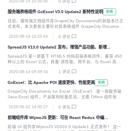
2020-08-14 10:35:05
0
评论
到在线数据源的新方法，通过跨平台数据集管理，呈现数据 U
I、数据分析以及集成来自不同源的数据。 在列举 Componen
服务端表格组件 GcExcel V3.0 Update2 新特性说明
拒绝
tOne的全部新特性之前，请下载最新安装程序，以便同步体
验！ >> ComponentOne 最新版下载地址 ComponentOne B
目前，服务端文档组件库GrapeCity Documents的新版本已正
lazor Edition - 正式发布 我们在此前版本中发布了 Blazor Edi
式发布，本次更新主要针对其表格组件 GrapeCity Document
tion 的Beta版，如今其将正式与大家见面。...
s for Excel（GcExcel）进行，更新亮点包括： 为生成的 Exc
2020-08-14 10:25:54
0
评论
el 模板加入了更多全新功能 支持将数字签名添加到 Excel 工
作簿 支持将 Excel 转换为 HTML 格式 增强数据透视表功能
SpreadJS V13.0 Update2 发布，增强产品功能、新增 V
增加了与纯前端表格控件 SpreadJS 的产品兼容性 在列举Gc
ue 等框架的示例代码
Excel V3.0 Update2的新特性之前，请下载最新安装程序，以
SpreadJS 是一款基于 HTML5 的纯前端表格控件，兼容 450
便同步体验！ >>服务端表格组件 GcExcel 下载地址 为生成的
种以上的 Excel 公式，具备“高性能、跨平台、与 Excel 高度
Excel 模板增加更多功能选项 ...
兼容”的产品特性，被中国软件行业协会认定为“中国优秀软件
2020-08-14 09:49:34
1
评论
产品”。 伴随着SpreadJS V13.0 Update2 的正式发布，其图
表、排序、形状等功能进一步增强。同时，针对重要的产品资
GcExcel：比 Apache POI 速度更快、性能更高
拒绝
源，SpreadJS还在『学习指南』中增加了React、Vue、Ang
ular框架的示例代码，具体内容见下方说明： 在『学习指南』
GrapeCity Documents for Excel（GcExcel） 是一款服务端
中增加 React、Vue、Angular 框架示例代码 图表系列数据标
Java Excel 组件，产品架构轻量灵活，无需 Office 组件依
签定制 保留图表导入标志 按组排序 排序时忽略隐藏的行 形状
赖，结合 纯前端表格控件 SpreadJS，在前端呈现 Excel 的数
允许旋...
2020-06-02 14:00:27
0
评论
据可视化效果，实现类 Excel 的功能布局、数据分析和交互；
在服务端实现批量创建、加载、编辑、导入/导出大型 Excel
前端组件库 WijmoJS 更新：可在 React Redux 中编辑
文档，为您的应用程序提供 Excel 全栈、全场景解决方案。 G
DataGrid
cExcel 对操作系统的支持 GcExcel 对云服务的支持 GcExcel
前端 UI 组件库WijmoJS V2020.0 Update1 正式发布！ 这一
+SpreadJS 实现Excel 全栈解决方案 与Java电子表格库Apac