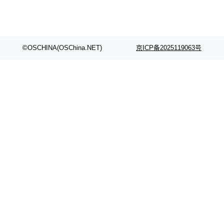
©OSCHINA(OSChina.NET)
京ICP备2025119063号