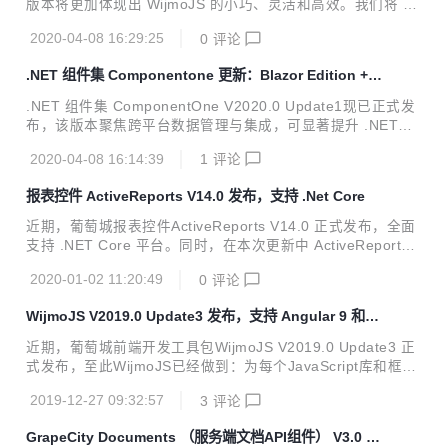
版本将更加体现出 WijmoJS 的小巧、灵活和高效。我们将 Wi
he POI相比，...
jmoJS 的组件和功能模块化，减少了应用程序加载时所需的时
2020-04-08 16:29:25
0
评论
间。同时，我们还优化了数据渲染引擎（通常使用虚拟化），
因此无论您的数据集有多大，我们的组件都可以实现高效加
.NET 组件集 Componentone 更新：Blazor Edition +
载。 为了响应用户需求，WijmoJS 的新版本加入许多在构建
跨平台数据组件
Web应用程序时会用到的功能，除了可在React Redux 应用
.NET 组件集 ComponentOne V2020.0 Update1现已正式发
程序中编辑DataGrid外，还有针对FlexGrid和FlexChart的增
布，该版本聚焦跨平台数据管理与集成，可显著提升 .NET开
强功能。 在列举 WijmoJS的全部新特性之前，请下载最新安
发人员的生产效率。 本次更新，ComponentOne 增加了连接
装程序，以便同步...
2020-04-08 16:14:39
1
评论
到在线数据源的新方法，通过跨平台数据集管理，呈现数据 U
I、数据分析以及集成来自不同源的数据。 在列举 Componen
报表控件 ActiveReports V14.0 发布，支持 .Net Core
tOne的全部新特性之前，请下载最新安装程序，以便同步体
验！ >> ComponentOne 最新版下载地址 ComponentOne B
近期，葡萄城报表控件ActiveReports V14.0 正式发布，全面
lazor Edition - 正式发布 我们在此前版本中发布了 Blazor Edi
支持 .NET Core 平台。同时，在本次更新中 ActiveReports的
tion 的Beta版，如今其将正式与大家见面。...
桌面报表设计器UI得以全面增强，报表预览方式得以全面优
2020-01-02 11:20:49
0
评论
化，报表设计能力得以大幅提升。 作为一款专注于 .NET 平台
的报表控件，ActiveReports 不仅满足了WinForm、ASP.NE
WijmoJS V2019.0 Update3 发布，支持 Angular 9 和 Iv
T、.NET Core、WPF 等平台下的中国式复杂报表设计，还满
y 编译器
足了HTML5、移动跨平台的报表开发需求，作为专业的报表
近期，葡萄城前端开发工具包WijmoJS V2019.0 Update3 正
工具为全球超过 300,000 名开发者提供全面的报表解决方
式发布，至此WijmoJS已经做到：为每个JavaScript库和框架
案。 以下是小编整理出的新特性亮点，用好这些功能，一定可
都提供了同样丰富、高性能且灵活的JavaScript UI组件。 作
以为您的报表设...
2019-12-27 09:32:57
3
评论
为一款基于 HTML5 的前端开发工具包，WijmoJS 由 80 多种
灵活、高效、跨平台、零依赖的 JavaScript UI 组件构成，如
GrapeCity Documents （服务端文档API组件） V3.0 发
表格（Grid）、图表（Chart）、数据分析（Olap）、导航