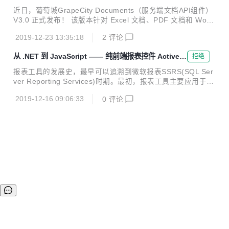
布
（Navigation）和金融图表等，完美兼容原生 JavaScript，以
近日，葡萄城GrapeCity Documents（服务端文档API组件）
及 Angular、React、Vue、TypeScript、Knockout 和 Ionic
V3.0 正式发布！ 该版本针对 Excel 文档、PDF 文档和 Word
等框架，...
文档的 API 全面更新，加入了用于生成 Excel 的报表模板、支
2019-12-23 13:35:18
2
评论
持 Excel 2016 的图表、可将 HTML 内容直接转换为 PDF 格
式、新增对合并/拆分 Word 文档，以及 Word 文档保护的支
从 .NET 到 JavaScript —— 纯前端报表控件 ActiveR
拒绝
持等多项功能。 作为一款快速且高效的文档 API，GrapeCity
eportsJS焕新登场
Documents可在 Windows、Mac、Linux 上完美运行，同时
报表工具的发展史，最早可以追溯到微软报表SSRS(SQL Ser
适用于 .NET Standard 2.0 和 Java 平台，不依赖 Microsoft
ver Reporting Services)时期。最初，报表工具主要应用于报
...
表的定制、呈现和输出。经过几十年的发展，随着各种业务系
2019-12-16 09:06:33
0
评论
统功能和结构的日趋复杂化，对报表工具“交互式、自助式、
跨平台”的需求也在逐步攀升。 如今，一款优秀的报表工具，
除了可以满足开发人员在不同的业务场景中，设计复杂结构报
表和交互式报表的需求，还可以让开发人员将最大精力和时间
投入到数据汇总、决策分析以及系统的UI表现层面。 葡萄城
的 ActiveReports 报表，正是这些优秀的报表工具之一。作为
一款专注于 .NET 平台的报表开发控件，ActiveRep...