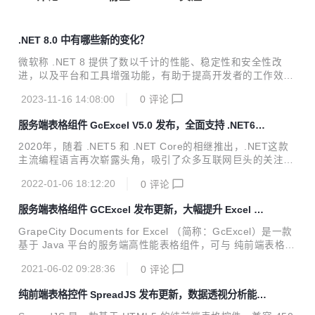
.NET 8.0 中有哪些新的变化？
微软称 .NET 8 提供了数以千计的性能、稳定性和安全性改
进，以及平台和工具增强功能，有助于提高开发者的工作效率
和创新速度。
2023-11-16 14:08:00
0
评论
服务端表格组件 GcExcel V5.0 发布，全面支持 .NET6，
让您同步享受性能极致提升
2020年，随着 .NET5 和 .NET Core的相继推出，.NET这款
主流编程语言再次崭露头角，吸引了众多互联网巨头的关注。
今年，.NET6继往开来，凭借着Blazor升级、跨平台UI方案M
2022-01-06 18:12:20
0
评论
AUI、CLR性能优化等利器，为当下微服务&云原生的新互联
网时代描绘出更加宏伟的蓝图！ 继2020年 V3.0 发布之日
服务端表格组件 GCExcel 发布更新，大幅提升 Excel 模
起，葡萄城服务端表格组件 GcExcel 便紧随时代的步伐，不
板处理性能
但与微软保持紧密的技术合作，还在第一时间对产品版本更新
GrapeCity Documents for Excel （简称：GcExcel）是一款
迭代，让开发者不再为新技术而困扰，不再为系统兼容性而担
基于 Java 平台的服务端高性能表格组件，可与 纯前端表格控
忧，可以同步享受到性能的极致提升。 近日，GcExcel正式迎
件 SpreadJS 前后端兼容，无需依赖 Office、POI 或第三方应
来其V5.0 的发布更新，从该版本开始GcExcel...
2021-06-02 09:28:36
0
评论
用软件，在前端展示电子表格数据，在服务端批量创建、加
载、编辑、打印、导入/导出 Excel 文档，为您开发的应用程
纯前端表格控件 SpreadJS 发布更新，数据透视分析能力
序提供在线文档的前后端数据同步、在线填报与服务端批量导
更加强大
出与打印，以及类 Excel 报表模板设计与服务端高性能处理等