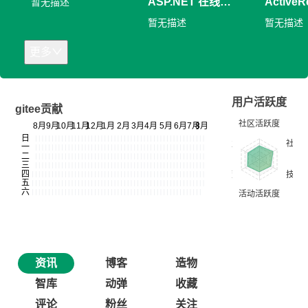
ASP.NET 在线信
ActiveR
暂无描述
息填报系统演示
暂无描述
暂无描述
更多
用户活跃度
gitee贡献
资讯
博客
造物
智库
动弹
收藏
评论
粉丝
关注