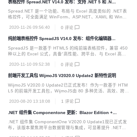
表格控件 Spread.NET V14.0 发布：支持 .NET 5 和 .NE
与展示、前后端数据同步、服务端批量导出与打印，以及高性
T Core 3.1
能类 Excel 报表模板设计与服务端处理等功能，为您的应用程
Spread.NET 是一个功能、布局与 Excel 高度类似的 .NET表
序打造一整套类 Excel 全栈解决方案。 日前，GcExcel 正式
格控件，可全面满足 WinForm、ASP.NET、XAML 和 WinRT
发布V4.0版本。从该版本开始，GcExcel将支持数据透视图及
等平台下表格数据处理、数据可视化开发需求。Spread.NET
跨工...
2020-11-26 09:56:40
0
评论
支持 462 种 Excel 公式，提供可嵌入系统的类Excel设计器和
全面开放的 API，为 .NET开发人员构建企业级表格应用程序
纯前端表格控件 SpreadJS V14.0 发布：组件化编辑器
提供了更加专业的选择。 日前，表格控件 Spread.NET 正式
+数据透视表
发布V14.0版本。从该版本开始，Spread.NET将支持 .NET 5
SpreadJS 是一款基于 HTML5 的纯前端表格控件，兼容 450
和 .NET Core 3.1 Windows窗体平台，产品性能、扩展性和
种以上的 Excel 公式，具备“高性能、跨平台、与 Excel 高度
可靠性方面更上一个台阶。 此外，S...
兼容”的产品特性，可为用户提供高度类似 Excel 的功能，满
2020-11-10 09:52:38
0
评论
足 Web Excel组件开发、 表格文档协同编辑、 数据填报、 类
Excel报表设计等业务场景需求，极大的降低企业的研发成本
前端开发工具包 WijmoJS V2020.0 Update2 新特性说明
和项目交付风险。 产品自面市以来，备受华为、苏宁易购、天
弘基金、远光软件等各领域龙头企业的青睐，并于2020年被
WijmoJS V2020.0 Update2已正式发布！作为一款基于 HTM
中国软件行业协会认定为“中国优秀软件产品”。 日前，Sprea
L5 的前端开发工具包，WijmoJS由 80 多种灵活、高效、跨平
dJS 正式发布V14.0版本。从该版本开始，SpreadJS推出了
台、零依赖的 JavaScript组件构成，完美兼容Angular、Reac
数据透视表功能，进一步降低...
2020-08-20 13:18:08
1
评论
t、Vue 等框架，可助力企业快速构建出一套成熟的 Web 应用
程序。 本次发布，WijmoJS正式兼容了 Angular 10和Vue 3
.NET 组件集 Componentone 更新：Blazor Edition +
框架，并加入了全新的Barcode和TransposedMultiRow组
跨平台数据组件
件、FlexGrid的自定义编辑器，以及PDF安全特性等新功能。
.NET 组件集 ComponentOne V2020.0 Update1现已正式发
在开始介绍WijmoJS的新特性之前，请先前往WijmoJS 产品
布，该版本聚焦跨平台数据管理与集成，可显著提升 .NET开
官网下载体验。 >> Wijm...
发人员的生产效率。 本次更新，ComponentOne 增加了连接