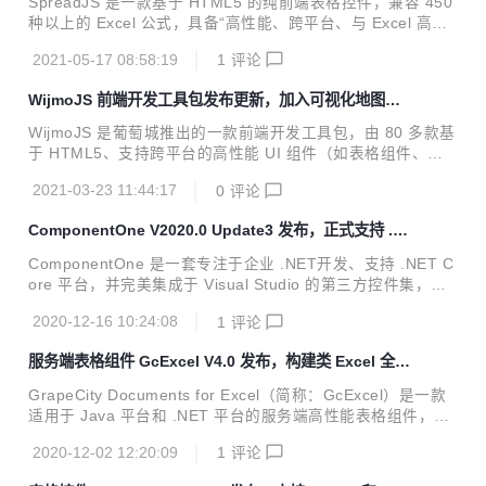
SpreadJS 是一款基于 HTML5 的纯前端表格控件，兼容 450
一整套 类 Excel 全栈解决方案。 近日，服务端表格组件 GcE
种以上的 Excel 公式，具备“高性能、跨平台、与 Excel 高度
xcel V4.0 Update1发布更新，本次发布，产品更专注于增强
兼容”的产品特性。近日，SpreadJS V14.0 Update1版本发布
现有...
2021-05-17 08:58:19
1
评论
更新，其数据透视表插件功能再度大幅增强，为用户提供更加
稳定、强大的数据分析和数据可视化效果。 数据透视表功能增
WijmoJS 前端开发工具包发布更新，加入可视化地图组
强 SpreadJS的数据透视表插件已经覆盖了现有Excel 中90%
件
以上的功能，并且做到了与 Excel 完全兼容，您可以将设计好
WijmoJS 是葡萄城推出的一款前端开发工具包，由 80 多款基
的透视表在 SpreadJS 与 Excel 之前进行切换，而不用担心数
于 HTML5、支持跨平台的高性能 UI 组件（如表格组件、图
据丢失。 与此同时，SpreadJS也发布了多个与透视表有关的
表组件、数据分析组件、导航组件和金融图表组件等）构成，
...
2021-03-23 11:44:17
0
评论
完美兼容原生 JavaScript，支持 Angular、React、Vue 等前
端框架，用于企业级 Web 应用程序的快速开发和构建。 近
ComponentOne V2020.0 Update3 发布，正式支持 .NE
日，WijmoJS V2021.0 Update1正式发布，本次更新加入了
T 5
一款同时兼容Angular、React和Vue的可视化地图组件，以及
ComponentOne 是一套专注于企业 .NET开发、支持 .NET C
用于绑定REST API 的数据管理组件RestCollectionView。 在
ore 平台，并完美集成于 Visual Studio 的第三方控件集，包
为您列举 WijmoJS的更新内容之前，请前往Wijm...
含 300 多种 .NET开发控件，可满足 WinForm、WPF、 UW
2020-12-16 10:24:08
1
评论
P、ASP.NET MVC等七个 .NET平台的系统开发需求，并提供
表格数据管理、数据可视化、报表、输入和编辑等七大功能，
服务端表格组件 GcExcel V4.0 发布，构建类 Excel 全栈
被誉为“.NET开发的‘瑞士军刀’”。 与其他控件集相比，Compo
解决方案
nentOne 更加轻盈、稳定，功能更加全面，产品也更加安
GrapeCity Documents for Excel（简称：GcExcel）是一款
全。 经过 20 多年的发展，ComponentOne 已成功应用于清
适用于 Java 平台和 .NET 平台的服务端高性能表格组件，无
华大学、中国黄金、中谷物流、用友、华为、金蝶、丰田、建
需依赖 Office、POI 或第三方应用软件，可在服务端批量创
软、...
2020-12-02 12:20:09
1
评论
建、加载、编辑、打印、导入/导出 Excel 文档。 将其与纯前
端表格控件 SpreadJS 结合使用，可满足表格数据的在线编辑