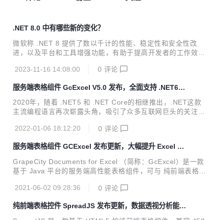
.NET 8.0 中有哪些新的变化？
微软称 .NET 8 提供了数以千计的性能、稳定性和安全性改
进，以及平台和工具增强功能，有助于提高开发者的工作效率
和创新速度。
2023-11-16 14:08:00
0
评论
服务端表格组件 GcExcel V5.0 发布，全面支持 .NET6，
让您同步享受性能极致提升
2020年，随着 .NET5 和 .NET Core的相继推出，.NET这款
主流编程语言再次崭露头角，吸引了众多互联网巨头的关注。
今年，.NET6继往开来，凭借着Blazor升级、跨平台UI方案M
2022-01-06 18:12:20
0
评论
AUI、CLR性能优化等利器，为当下微服务&云原生的新互联
网时代描绘出更加宏伟的蓝图！ 继2020年 V3.0 发布之日
服务端表格组件 GCExcel 发布更新，大幅提升 Excel 模
起，葡萄城服务端表格组件 GcExcel 便紧随时代的步伐，不
板处理性能
但与微软保持紧密的技术合作，还在第一时间对产品版本更新
GrapeCity Documents for Excel （简称：GcExcel）是一款
迭代，让开发者不再为新技术而困扰，不再为系统兼容性而担
基于 Java 平台的服务端高性能表格组件，可与 纯前端表格控
忧，可以同步享受到性能的极致提升。 近日，GcExcel正式迎
件 SpreadJS 前后端兼容，无需依赖 Office、POI 或第三方应
来其V5.0 的发布更新，从该版本开始GcExcel...
2021-06-02 09:28:36
0
评论
用软件，在前端展示电子表格数据，在服务端批量创建、加
载、编辑、打印、导入/导出 Excel 文档，为您开发的应用程
纯前端表格控件 SpreadJS 发布更新，数据透视分析能力
序提供在线文档的前后端数据同步、在线填报与服务端批量导
更加强大
出与打印，以及类 Excel 报表模板设计与服务端高性能处理等