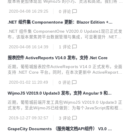
版本将更加体现出 WijmoJS 的小巧、灵活和高效。我们将 Wi
he POI相比，...
jmoJS 的组件和功能模块化，减少了应用程序加载时所需的时
2020-04-08 16:29:25
0
评论
间。同时，我们还优化了数据渲染引擎（通常使用虚拟化），
因此无论您的数据集有多大，我们的组件都可以实现高效加
.NET 组件集 Componentone 更新：Blazor Edition +
载。 为了响应用户需求，WijmoJS 的新版本加入许多在构建
跨平台数据组件
Web应用程序时会用到的功能，除了可在React Redux 应用
.NET 组件集 ComponentOne V2020.0 Update1现已正式发
程序中编辑DataGrid外，还有针对FlexGrid和FlexChart的增
布，该版本聚焦跨平台数据管理与集成，可显著提升 .NET开
强功能。 在列举 WijmoJS的全部新特性之前，请下载最新安
发人员的生产效率。 本次更新，ComponentOne 增加了连接
装程序，以便同步...
2020-04-08 16:14:39
1
评论
到在线数据源的新方法，通过跨平台数据集管理，呈现数据 U
I、数据分析以及集成来自不同源的数据。 在列举 Componen
报表控件 ActiveReports V14.0 发布，支持 .Net Core
tOne的全部新特性之前，请下载最新安装程序，以便同步体
验！ >> ComponentOne 最新版下载地址 ComponentOne B
近期，葡萄城报表控件ActiveReports V14.0 正式发布，全面
lazor Edition - 正式发布 我们在此前版本中发布了 Blazor Edi
支持 .NET Core 平台。同时，在本次更新中 ActiveReports的
tion 的Beta版，如今其将正式与大家见面。...
桌面报表设计器UI得以全面增强，报表预览方式得以全面优
2020-01-02 11:20:49
0
评论
化，报表设计能力得以大幅提升。 作为一款专注于 .NET 平台
的报表控件，ActiveReports 不仅满足了WinForm、ASP.NE
WijmoJS V2019.0 Update3 发布，支持 Angular 9 和 Iv
T、.NET Core、WPF 等平台下的中国式复杂报表设计，还满
y 编译器
足了HTML5、移动跨平台的报表开发需求，作为专业的报表
近期，葡萄城前端开发工具包WijmoJS V2019.0 Update3 正
工具为全球超过 300,000 名开发者提供全面的报表解决方
式发布，至此WijmoJS已经做到：为每个JavaScript库和框架
案。 以下是小编整理出的新特性亮点，用好这些功能，一定可
都提供了同样丰富、高性能且灵活的JavaScript UI组件。 作
以为您的报表设...
2019-12-27 09:32:57
3
评论
为一款基于 HTML5 的前端开发工具包，WijmoJS 由 80 多种
灵活、高效、跨平台、零依赖的 JavaScript UI 组件构成，如
GrapeCity Documents （服务端文档API组件） V3.0 发
表格（Grid）、图表（Chart）、数据分析（Olap）、导航