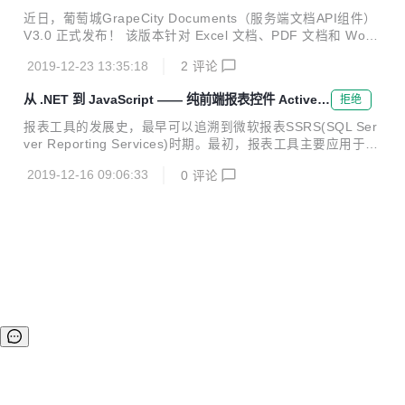
布
（Navigation）和金融图表等，完美兼容原生 JavaScript，以
近日，葡萄城GrapeCity Documents（服务端文档API组件）
及 Angular、React、Vue、TypeScript、Knockout 和 Ionic
V3.0 正式发布！ 该版本针对 Excel 文档、PDF 文档和 Word
等框架，...
文档的 API 全面更新，加入了用于生成 Excel 的报表模板、支
2019-12-23 13:35:18
2
评论
持 Excel 2016 的图表、可将 HTML 内容直接转换为 PDF 格
式、新增对合并/拆分 Word 文档，以及 Word 文档保护的支
从 .NET 到 JavaScript —— 纯前端报表控件 ActiveR
拒绝
持等多项功能。 作为一款快速且高效的文档 API，GrapeCity
eportsJS焕新登场
Documents可在 Windows、Mac、Linux 上完美运行，同时
报表工具的发展史，最早可以追溯到微软报表SSRS(SQL Ser
适用于 .NET Standard 2.0 和 Java 平台，不依赖 Microsoft
ver Reporting Services)时期。最初，报表工具主要应用于报
...
表的定制、呈现和输出。经过几十年的发展，随着各种业务系
2019-12-16 09:06:33
0
评论
统功能和结构的日趋复杂化，对报表工具“交互式、自助式、
跨平台”的需求也在逐步攀升。 如今，一款优秀的报表工具，
除了可以满足开发人员在不同的业务场景中，设计复杂结构报
表和交互式报表的需求，还可以让开发人员将最大精力和时间
投入到数据汇总、决策分析以及系统的UI表现层面。 葡萄城
的 ActiveReports 报表，正是这些优秀的报表工具之一。作为
一款专注于 .NET 平台的报表开发控件，ActiveRep...