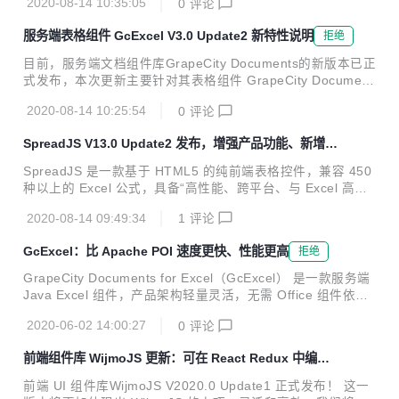
2020-08-14 10:35:05
0
评论
到在线数据源的新方法，通过跨平台数据集管理，呈现数据 U
I、数据分析以及集成来自不同源的数据。 在列举 Componen
服务端表格组件 GcExcel V3.0 Update2 新特性说明
拒绝
tOne的全部新特性之前，请下载最新安装程序，以便同步体
验！ >> ComponentOne 最新版下载地址 ComponentOne B
目前，服务端文档组件库GrapeCity Documents的新版本已正
lazor Edition - 正式发布 我们在此前版本中发布了 Blazor Edi
式发布，本次更新主要针对其表格组件 GrapeCity Document
tion 的Beta版，如今其将正式与大家见面。...
s for Excel（GcExcel）进行，更新亮点包括： 为生成的 Exc
2020-08-14 10:25:54
0
评论
el 模板加入了更多全新功能 支持将数字签名添加到 Excel 工
作簿 支持将 Excel 转换为 HTML 格式 增强数据透视表功能
SpreadJS V13.0 Update2 发布，增强产品功能、新增 V
增加了与纯前端表格控件 SpreadJS 的产品兼容性 在列举Gc
ue 等框架的示例代码
Excel V3.0 Update2的新特性之前，请下载最新安装程序，以
SpreadJS 是一款基于 HTML5 的纯前端表格控件，兼容 450
便同步体验！ >>服务端表格组件 GcExcel 下载地址 为生成的
种以上的 Excel 公式，具备“高性能、跨平台、与 Excel 高度
Excel 模板增加更多功能选项 ...
兼容”的产品特性，被中国软件行业协会认定为“中国优秀软件
2020-08-14 09:49:34
1
评论
产品”。 伴随着SpreadJS V13.0 Update2 的正式发布，其图
表、排序、形状等功能进一步增强。同时，针对重要的产品资
GcExcel：比 Apache POI 速度更快、性能更高
拒绝
源，SpreadJS还在『学习指南』中增加了React、Vue、Ang
ular框架的示例代码，具体内容见下方说明： 在『学习指南』
GrapeCity Documents for Excel（GcExcel） 是一款服务端
中增加 React、Vue、Angular 框架示例代码 图表系列数据标
Java Excel 组件，产品架构轻量灵活，无需 Office 组件依
签定制 保留图表导入标志 按组排序 排序时忽略隐藏的行 形状
赖，结合 纯前端表格控件 SpreadJS，在前端呈现 Excel 的数
允许旋...
2020-06-02 14:00:27
0
评论
据可视化效果，实现类 Excel 的功能布局、数据分析和交互；
在服务端实现批量创建、加载、编辑、导入/导出大型 Excel
前端组件库 WijmoJS 更新：可在 React Redux 中编辑
文档，为您的应用程序提供 Excel 全栈、全场景解决方案。 G
DataGrid
cExcel 对操作系统的支持 GcExcel 对云服务的支持 GcExcel
前端 UI 组件库WijmoJS V2020.0 Update1 正式发布！ 这一
+SpreadJS 实现Excel 全栈解决方案 与Java电子表格库Apac