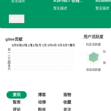
ASP.NET 在线信
ActiveR
暂无描述
息填报系统演示
暂无描述
暂无描述
更多
用户活跃度
gitee贡献
资讯
博客
造物
智库
动弹
收藏
评论
粉丝
关注