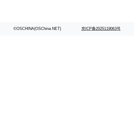
©OSCHINA(OSChina.NET)
京ICP备2025119063号