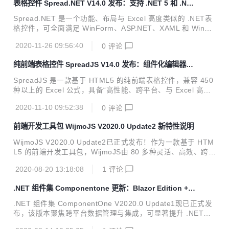
表格控件 Spread.NET V14.0 发布：支持 .NET 5 和 .NE
与展示、前后端数据同步、服务端批量导出与打印，以及高性
T Core 3.1
能类 Excel 报表模板设计与服务端处理等功能，为您的应用程
Spread.NET 是一个功能、布局与 Excel 高度类似的 .NET表
序打造一整套类 Excel 全栈解决方案。 日前，GcExcel 正式
格控件，可全面满足 WinForm、ASP.NET、XAML 和 WinRT
发布V4.0版本。从该版本开始，GcExcel将支持数据透视图及
等平台下表格数据处理、数据可视化开发需求。Spread.NET
跨工...
2020-11-26 09:56:40
0
评论
支持 462 种 Excel 公式，提供可嵌入系统的类Excel设计器和
全面开放的 API，为 .NET开发人员构建企业级表格应用程序
纯前端表格控件 SpreadJS V14.0 发布：组件化编辑器
提供了更加专业的选择。 日前，表格控件 Spread.NET 正式
+数据透视表
发布V14.0版本。从该版本开始，Spread.NET将支持 .NET 5
SpreadJS 是一款基于 HTML5 的纯前端表格控件，兼容 450
和 .NET Core 3.1 Windows窗体平台，产品性能、扩展性和
种以上的 Excel 公式，具备“高性能、跨平台、与 Excel 高度
可靠性方面更上一个台阶。 此外，S...
兼容”的产品特性，可为用户提供高度类似 Excel 的功能，满
2020-11-10 09:52:38
0
评论
足 Web Excel组件开发、 表格文档协同编辑、 数据填报、 类
Excel报表设计等业务场景需求，极大的降低企业的研发成本
前端开发工具包 WijmoJS V2020.0 Update2 新特性说明
和项目交付风险。 产品自面市以来，备受华为、苏宁易购、天
弘基金、远光软件等各领域龙头企业的青睐，并于2020年被
WijmoJS V2020.0 Update2已正式发布！作为一款基于 HTM
中国软件行业协会认定为“中国优秀软件产品”。 日前，Sprea
L5 的前端开发工具包，WijmoJS由 80 多种灵活、高效、跨平
dJS 正式发布V14.0版本。从该版本开始，SpreadJS推出了
台、零依赖的 JavaScript组件构成，完美兼容Angular、Reac
数据透视表功能，进一步降低...
2020-08-20 13:18:08
1
评论
t、Vue 等框架，可助力企业快速构建出一套成熟的 Web 应用
程序。 本次发布，WijmoJS正式兼容了 Angular 10和Vue 3
.NET 组件集 Componentone 更新：Blazor Edition +
框架，并加入了全新的Barcode和TransposedMultiRow组
跨平台数据组件
件、FlexGrid的自定义编辑器，以及PDF安全特性等新功能。
.NET 组件集 ComponentOne V2020.0 Update1现已正式发
在开始介绍WijmoJS的新特性之前，请先前往WijmoJS 产品
布，该版本聚焦跨平台数据管理与集成，可显著提升 .NET开
官网下载体验。 >> Wijm...
发人员的生产效率。 本次更新，ComponentOne 增加了连接