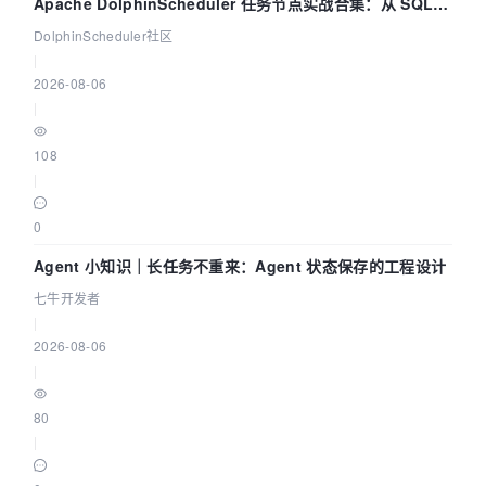
Apache DolphinScheduler 任务节点实战合集：从 SQL、
DataX 到 Spark、Flink 一次配置全打通
DolphinScheduler社区
|
2026-08-06
|
108
|
0
Agent 小知识｜长任务不重来：Agent 状态保存的工程设计
七牛开发者
|
2026-08-06
|
80
|