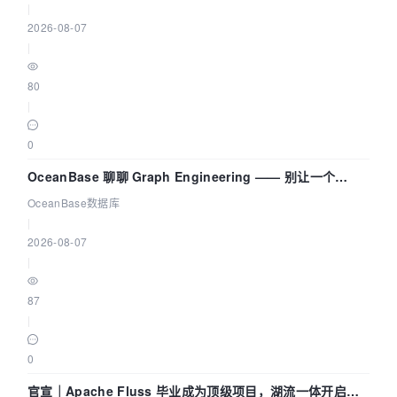
|
2026-08-07
|
80
|
0
OceanBase 聊聊 Graph Engineering —— 别让一个
Agent 既当运动员又
OceanBase数据库
|
2026-08-07
|
87
|
0
官宣｜Apache Fluss 毕业成为顶级项目，湖流一体开启