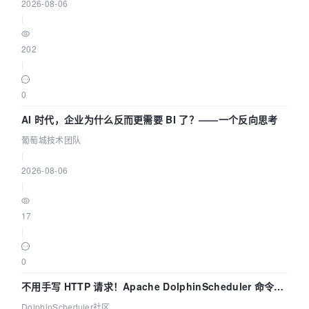
2026-08-06
|
202
|
0
AI 时代，企业为什么反而更需要 BI 了？——一个反向思考
葡萄城技术团队
|
2026-08-06
|
17
|
0
不用手写 HTTP 请求！Apache DolphinScheduler 命令行
dsctl 两分钟上手
DolphinScheduler社区