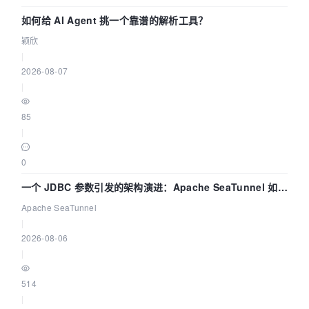
如何给 AI Agent 挑一个靠谱的解析工具？
颖欣
|
2026-08-07
|
85
|
0
一个 JDBC 参数引发的架构演进：Apache SeaTunnel 如何
解决数据同步中的“定时 Flush”难题
Apache SeaTunnel
|
2026-08-06
|
514
|