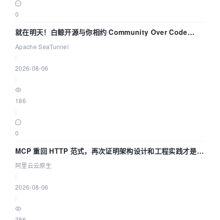
0
就在明天！白鲸开源与你相约 Community Over Code
Asia 2026 主题演讲！
Apache SeaTunnel
|
2026-08-06
|
186
|
0
MCP 重回 HTTP 范式，再次证明架构设计和工程实践才是稀
缺资源
阿里云云原生
|
2026-08-06
|
386