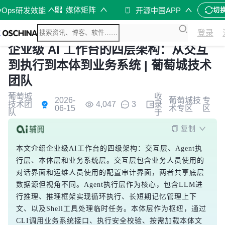
媒体矩阵
vOps研发效能
开源中国APP
切
登录
企业级 AI 工作台的四层架构：从交互
到执行到本体到业务系统 | 葡萄城技术
团队
葡萄城
收
2026-
葡萄城技
专
技术团
4,047
3
录
06-15
术专区
区
队
于
复制
本文介绍企业级AI工作台的四级架构：交互层、Agent执
行层、本体层和业务系统层。交互层包含业务人员使用的
对话界面和运维人员使用的配置审计界面，两者共享底层
数据源但视角不同。Agent执行层作为核心，包含LLM进
行推理、推理框架实现循环执行、长短期记忆管理上下
文、以及Shell工具处理临时任务。本体层作为枢纽，通过
CLI调用业务系统接口、执行安全校验、按需加载本体文