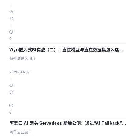
|
40
|
0
Wyn嵌入式BI实战（二）：直连模型与直连数据集怎么选，
参数为什么不生效？| 葡萄城技术团队
葡萄城技术团队
|
2026-08-07
|
34
|
0
阿里云 AI 网关 Serverless 新版公测：通过“AI Fallback”与
拓扑可视化构建 AI 流量治理底座
阿里云云原生