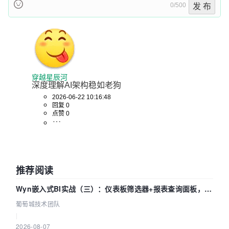
0/500
发 布
穿越星辰河
深度理解AI架构稳如老狗
2026-06-22 10:16:48
回复 0
点赞 0
推荐阅读
Wyn嵌入式BI实战（三）：仪表板筛选器+报表查询面板，参
数联动全闭环
葡萄城技术团队
|
2026-08-07