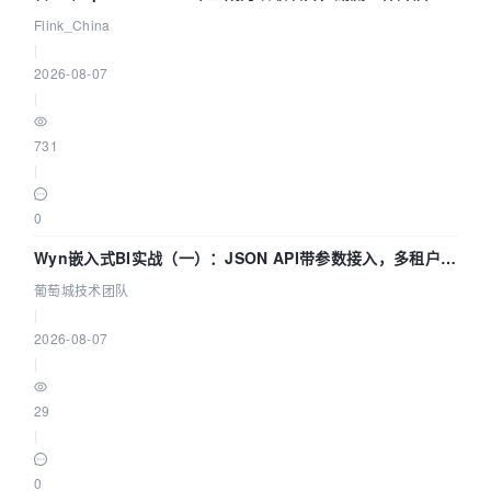
Agentic Lake 全面实时化时代
Flink_China
|
2026-08-07
|
731
|
0
Wyn嵌入式BI实战（一）：JSON API带参数接入，多租户数
据源配置指南 | 葡萄城技术团队
葡萄城技术团队
|
2026-08-07
|
29
|
0