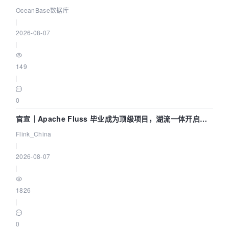
Agent 既当运动员又
OceanBase数据库
|
2026-08-07
|
149
|
0
官宣｜Apache Fluss 毕业成为顶级项目，湖流一体开启
Agentic Lake 全面实时化时代
Flink_China
|
2026-08-07
|
1826
|
0