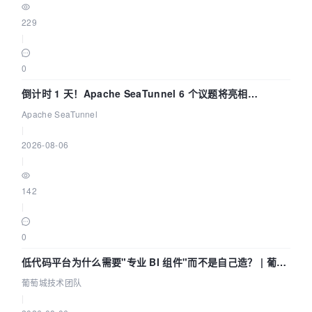
229
|
0
倒计时 1 天！Apache SeaTunnel 6 个议题将亮相
Community Over Code Asia 2026
Apache SeaTunnel
|
2026-08-06
|
142
|
0
低代码平台为什么需要"专业 BI 组件"而不是自己造？ | 葡萄
城技术团队
葡萄城技术团队
|