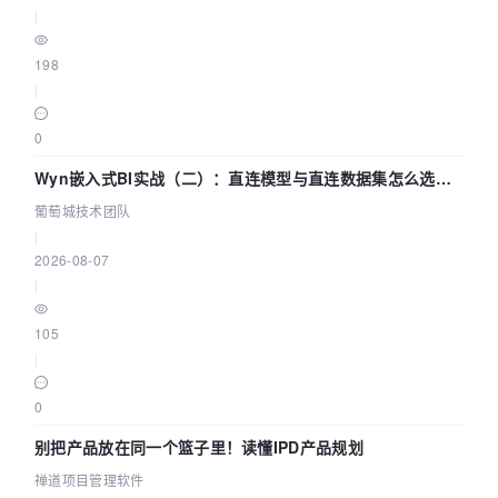
|
198
|
0
Wyn嵌入式BI实战（二）：直连模型与直连数据集怎么选，
参数为什么不生效？| 葡萄城技术团队
葡萄城技术团队
|
2026-08-07
|
105
|
0
别把产品放在同一个篮子里！读懂IPD产品规划
禅道项目管理软件