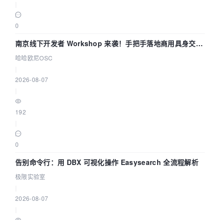
|
0
南京线下开发者 Workshop 来袭！手把手落地商用具身交互
智能 Agent 应用
哈哈欧尼OSC
|
2026-08-07
|
192
|
0
告别命令行：用 DBX 可视化操作 Easysearch 全流程解析
极限实验室
|
2026-08-07
|