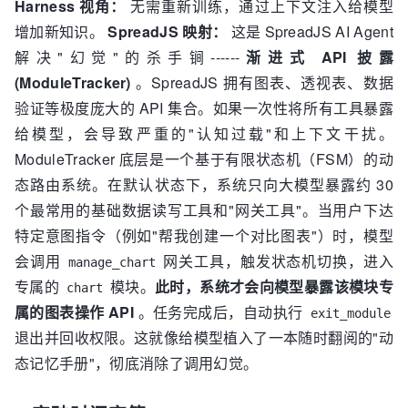
Harness 视角：
无需重新训练，通过上下文注入给模型
增加新知识。
SpreadJS 映射：
这是 SpreadJS AI Agent
解决"幻觉"的杀手锏------
渐进式 API 披露
(ModuleTracker)
。SpreadJS 拥有图表、透视表、数据
验证等极度庞大的 API 集合。如果一次性将所有工具暴露
给模型，会导致严重的"认知过载"和上下文干扰。
ModuleTracker 底层是一个基于有限状态机（FSM）的动
态路由系统。在默认状态下，系统只向大模型暴露约 30
个最常用的基础数据读写工具和"网关工具"。当用户下达
特定意图指令（例如"帮我创建一个对比图表"）时，模型
会调用
网关工具，触发状态机切换，进入
manage_chart
专属的
模块。
此时，系统才会向模型暴露该模块专
chart
属的图表操作 API
。任务完成后，自动执行
exit_module
退出并回收权限。这就像给模型植入了一本随时翻阅的"动
态记忆手册"，彻底消除了调用幻觉。