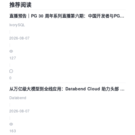
推荐阅读
直播预告｜PG 30 周年系列直播第六期：中国开发者与PG内
核——我们改得动吗？我们贡献了什么？
IvorySQL
|
2026-08-07
|
127
|
0
从万亿级大模型到全线应用：Databend Cloud 助力头部 AI
企业构建全链路 Trace 数据管道
Databend
|
2026-08-07
|
163