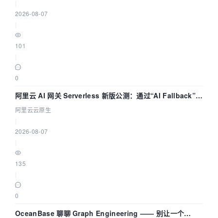
|
2026-08-07
|
101
|
0
阿里云 AI 网关 Serverless 新版公测：通过“AI Fallback”与
拓扑可视化构建 AI 流量治理底座
阿里云云原生
|
2026-08-07
|
135
|
0
OceanBase 聊聊 Graph Engineering —— 别让一个