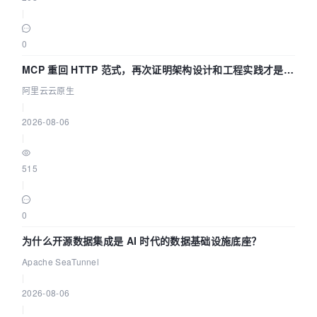
|
0
MCP 重回 HTTP 范式，再次证明架构设计和工程实践才是稀
缺资源
阿里云云原生
|
2026-08-06
|
515
|
0
为什么开源数据集成是 AI 时代的数据基础设施底座？
Apache SeaTunnel
|
2026-08-06
|