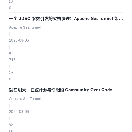
0
一个 JDBC 参数引发的架构演进：Apache SeaTunnel 如何
解决数据同步中的“定时 Flush”难题
Apache SeaTunnel
|
2026-08-06
|
745
|
0
就在明天！白鲸开源与你相约 Community Over Code
Asia 2026 主题演讲！
Apache SeaTunnel
|
2026-08-06
|
208