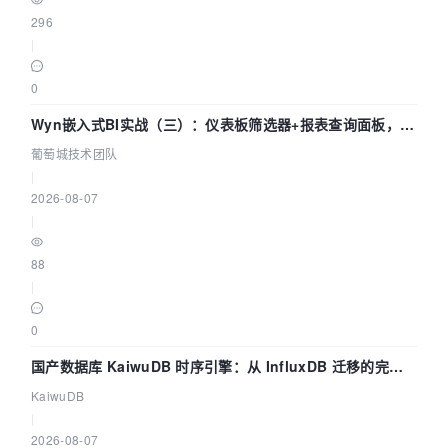
296
|
0
Wyn嵌入式BI实战（三）：仪表板筛选器+报表查询面板，参
数联动全闭环
葡萄城技术团队
|
2026-08-07
|
88
|
0
国产数据库 KaiwuDB 时序引擎：从 InfluxDB 迁移的完整
技术路径
KaiwuDB
|
2026-08-07