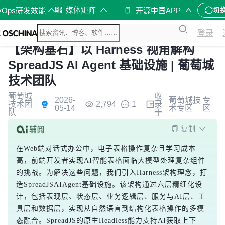
媒体矩阵
vOps研发效能
开源中国APP
切
登录
【架构基石】以 Harness 视角解构
SpreadJS AI Agent 基础设施 | 葡萄城
技术团队
葡萄城
收
2026-
葡萄城技
专
技术团
2,794
1
录
05-14
术专区
区
队
于
复制
在Web端对话式办公中，电子表格操作复杂且学习成本
高，前端开发者实现AI智能表格面临大模型处理复杂组件
的挑战。为解决这些问题，我们引入Harness架构理念，打
造SpreadJSAIAgent基础设施。该架构通过六层精细化设
计，包括表现层、状态层、业务逻辑层、服务与AI层、工
具层和数据层，实现从自然语言到结构化表格操作的多模
态融合。SpreadJS的原生Headless能力支持AI获取上下