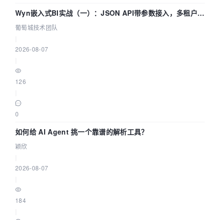
Wyn嵌入式BI实战（一）：JSON API带参数接入，多租户数
据源配置指南 | 葡萄城技术团队
葡萄城技术团队
|
2026-08-07
|
126
|
0
如何给 AI Agent 挑一个靠谱的解析工具？
颖欣
|
2026-08-07
|
184
|