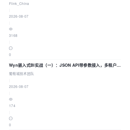
Agentic Lake 全面实时化时代
Flink_China
|
2026-08-07
|
3168
|
0
Wyn嵌入式BI实战（一）：JSON API带参数接入，多租户数
据源配置指南 | 葡萄城技术团队
葡萄城技术团队
|
2026-08-07
|
174
|
0