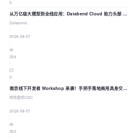
0
从万亿级大模型到全线应用：Databend Cloud 助力头部 AI
企业构建全链路 Trace 数据管道
Databend
|
2026-08-07
|
254
|
0
南京线下开发者 Workshop 来袭！手把手落地商用具身交互
智能 Agent 应用
哈哈欧尼OSC
|
2026-08-07
|
363
|