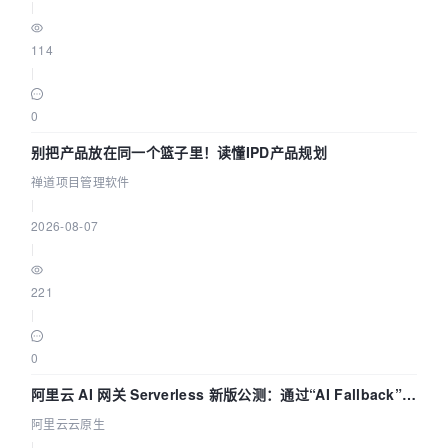
|
114
|
0
别把产品放在同一个篮子里！读懂IPD产品规划
禅道项目管理软件
|
2026-08-07
|
221
|
0
阿里云 AI 网关 Serverless 新版公测：通过“AI Fallback”与
拓扑可视化构建 AI 流量治理底座
阿里云云原生
|