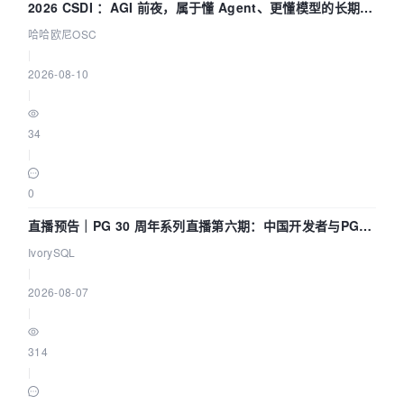
2026 CSDI ：AGI 前夜，属于懂 Agent、更懂模型的长期深
耕企业
哈哈欧尼OSC
|
2026-08-10
|
34
|
0
直播预告｜PG 30 周年系列直播第六期：中国开发者与PG内
核——我们改得动吗？我们贡献了什么？
IvorySQL
|
2026-08-07
|
314
|