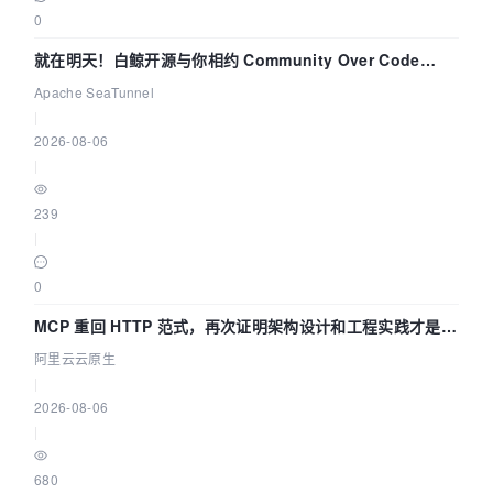
0
就在明天！白鲸开源与你相约 Community Over Code
Asia 2026 主题演讲！
Apache SeaTunnel
|
2026-08-06
|
239
|
0
MCP 重回 HTTP 范式，再次证明架构设计和工程实践才是稀
缺资源
阿里云云原生
|
2026-08-06
|
680