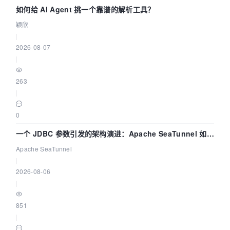
如何给 AI Agent 挑一个靠谱的解析工具？
颖欣
|
2026-08-07
|
263
|
0
一个 JDBC 参数引发的架构演进：Apache SeaTunnel 如何
解决数据同步中的“定时 Flush”难题
Apache SeaTunnel
|
2026-08-06
|
851
|