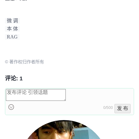
微 调
本 体
RAG
© 著作权归作者所有
评论: 1
0/500
发 布