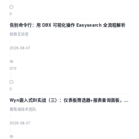
0
告别命令行：用 DBX 可视化操作 Easysearch 全流程解析
极限实验室
|
2026-08-07
|
570
|
0
Wyn嵌入式BI实战（三）：仪表板筛选器+报表查询面板，参
数联动全闭环
葡萄城技术团队
|
2026-08-07
|