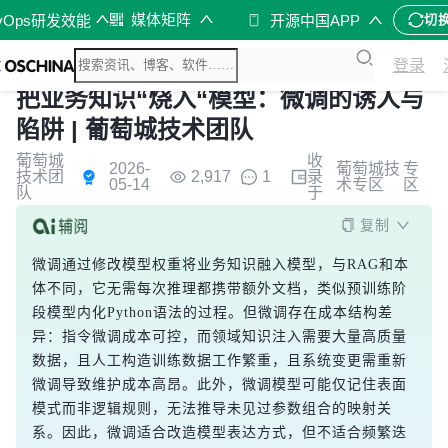
媒体矩阵
vOps研发效能
开源中国APP
切
登录
把业务知识“烧入“模型：微调的诱人与
陷阱 | 葡萄城技术团队
葡萄城
收
2026-
葡萄城技
专
技术团
2,917
1
录
05-14
术专区
区
队
于
复制
微调通过修改模型权重将业务知识融入模型，与RAG和本
体不同，它无需每次推理都携带额外文档，类似预训练阶
段模型内化Python语法的过程。但微调存在成本结构差
异：指令微调成本可控，而领域知识注入需要大量高质量
数据，且人工构造训练数据工作繁重，且系统变更需重新
微调导致维护成本高昂。此外，微调模型可能仅记住表面
模式而非逻辑规则，无法推导未见过参数组合的映射关
系。因此，微调适合改造模型表达方式，但不适合频繁迭