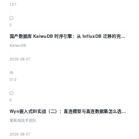
127
|
0
国产数据库 KaiwuDB 时序引擎：从 InfluxDB 迁移的完整
技术路径
KaiwuDB
|
2026-08-07
|
513
|
0
Wyn嵌入式BI实战（二）：直连模型与直连数据集怎么选，
参数为什么不生效？| 葡萄城技术团队
葡萄城技术团队
|
2026-08-07