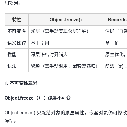
用场景。
特性
Object.freeze()
Records
不可变性
浅层（需手动实现深层冻结）
深层（自
语义比较
基于引用
基于值
性能
深层冻结时开销大
原生优化
语法
繁琐（需手动调用，嵌套需递归）
简洁（#{.
1. 不可变性差异
Object.freeze（）：浅层不可变
Object.freeze() 只冻结对象的顶层属性，嵌套对象仍可
冻结。