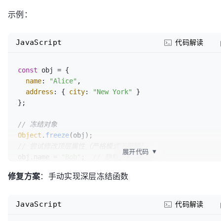
示例：
JavaScript
代码解读
const
 obj = {

name
: 
"Alice"
,

address
: { 
city
: 
"New York"
 }

};

// 冻结对象
Object
.
freeze
// 尝试修改顶层属性（严格模式下报错）
展开代码
▼
obj.
name
 = 
"Bob"
;  
// 静默失败或报错
修复方案
：手动实现深层冻结函数
// 嵌套属性仍可修改
obj.
address
.
city
 = 
"Los Angeles"
;  
// 成功
console
.
log
(obj.
address
.
city
);  
// 输出：Los Angel
JavaScript
代码解读
改）