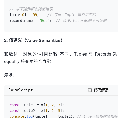
// 以下操作都会抛出错误
tuple[
0
] = 
99
;    
// 错误：Tuples是不可变的
record.
name
 = 
"Bob"
;  
// 错误：Records是不可变的
2. 值语义（Value Semantics）
和数组、对象的"引用比较"不同，Tuples 与 Records 
equality 检查更符合直觉。
示例：
JavaScript
代码解读
const
 tuple1 = #[
1
, 
2
, 
3
const
 tuple2 = #[
1
, 
2
, 
3
console
.
log
(tuple1 === tuple2); 
// true（值相同则相