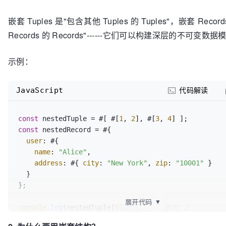
嵌套 Tuples 是"包含其他 Tuples 的 Tuples"，嵌套 Reco
Records 的 Records"------它们可以构建深层的不可变数据
示例：
JavaScript
代码解读
const
 nestedTuple = #[ #[
1
, 
2
], #[
3
, 
4
const
 nestedRecord = #{

user
: #{ 

name
: 
"Alice"
, 

address
: #{ 
city
: 
"New York"
, 
zip
: 
"10001"
 }

  }

};

展开代码
▼
console
.
log
(nestedTuple[
0
][
1
]);  
// 输出：2
console
.
log
(nestedRecord.
user
.
address
.
city
);  
// 输