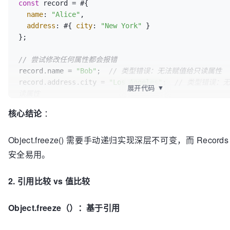
const
 record = #{

name
: 
"Alice"
,

address
: #{ 
city
: 
"New York"
 }

};

// 尝试修改任何属性都会报错
record.
name
 = 
"Bob"
;  
// 类型错误：无法赋值给只读属性
record.
address
.
city
 = 
"Los Angeles"
;  
// 类型错误：
展开代码
▼
读属性
console
.
log
(record.
address
.
city
);  
// 输出：New Yo
核心结论
：
改）
Object.freeze() 需要手动递归实现深层不可变，而 Recor
安全易用。
2. 引用比较 vs 值比较
Object.freeze（）：基于引用