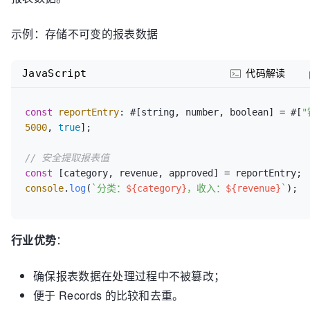
示例：存储不可变的报表数据
JavaScript
代码解读
const
reportEntry
: #[string, number, boolean] = #[
"
5000
, 
true
];

// 安全提取报表值
const
console
.
log
(
`分类：
${category}
，收入：
${revenue}
`
行业优势
：
确保报表数据在处理过程中不被篡改；
便于 Records 的比较和去重。