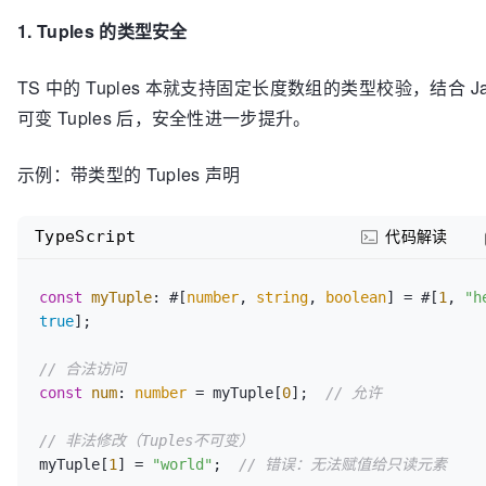
1. Tuples 的类型安全
TS 中的 Tuples 本就支持固定长度数组的类型校验，结合 Java
可变 Tuples 后，安全性进一步提升。
示例：带类型的 Tuples 声明
TypeScript
代码解读
const
myTuple
: #[
number
, 
string
, 
boolean
] = #[
1
, 
"h
true
];

// 合法访问
const
num
: 
number
 = myTuple[
0
];  
// 允许
// 非法修改（Tuples不可变）
myTuple[
1
] = 
"world"
;  
// 错误：无法赋值给只读元素