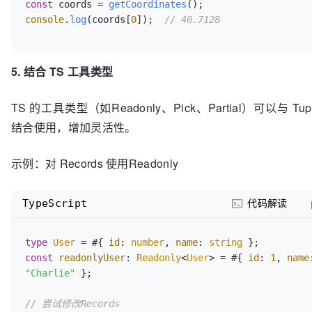
const
 coords = 
getCoordinates
console
.
log
(coords[
0
]);  
// 40.7128
5. 结合 TS 工具类型
TS 的工具类型（如Readonly、Pick、Partial）可以与 Tupl
结合使用，增加灵活性。
示例：对 Records 使用Readonly
TypeScript
代码解读
type
User
 = #{ 
id
: 
number
, 
name
: 
string
const
readonlyUser
: 
Readonly
<
User
> = #{ 
id
: 
1
, 
name
"Charlie"
 };

// 尝试修改Records