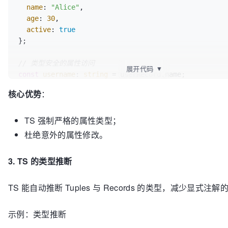
name
: 
"Alice"
,

age
: 
30
,

active
: 
true
};

// 类型安全的属性访问
展开代码
▼
const
username
: 
string
 = userRecord.
name
;

核心优势
：
// 尝试修改Records（会失败）
userRecord.
age
 = 
31
;  
// 错误：无法赋值给只读属性
TS 强制严格的属性类型；
杜绝意外的属性修改。
3. TS 的类型推断
TS 能自动推断 Tuples 与 Records 的类型，减少显式注
示例：类型推断