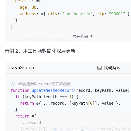
details
: #{ 

age
: 
30
, 

address
: #{ 
city
: 
"Los Angeles"
, 
zip
: 
"90001"
 }

  }

};

展开代码
▼
// 深层更新城市（每一层都扩展）
const
 updatedUser = #{ 

示例 2：用工具函数简化深层更新
  ...user, 

details
: #{ 

    ...user.
details
, 

JavaScript
代码解读
address
: #{ ...user.
details
.
address
, 
city
: 
"San 
Francisco"
 }

// 深层更新Records的工具函数
  }

function
updateNestedRecord
(
record, keyPath, value
) 
};

if
 (keyPath.
length
 === 
1
) {

return
 #{ ...record, [keyPath[
0
]]: value };

console
.
log
(updatedUser.
details
.
address
.
city
);  
// 
  }

Francisco"
return
 #{ 

    ...record, 

    [keyPath[
0
]]: 
updateNestedRecord
(record[keyPath