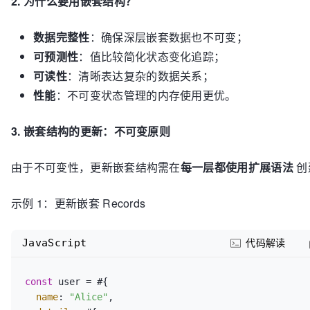
2. 为什么要用嵌套结构？
York"
数据完整性
：确保深层嵌套数据也不可变；
可预测性
：值比较简化状态变化追踪；
可读性
：清晰表达复杂的数据关系；
性能
：不可变状态管理的内存使用更优。
3. 嵌套结构的更新：不可变原则
由于不可变性，更新嵌套结构需在
每一层都使用扩展语法
创
示例 1：更新嵌套 Records
JavaScript
代码解读
const
 user = #{

name
: 
"Alice"
,
