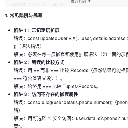
展开代码
▼
keyPath.
slice
(
1
), value) 

  };

4. 常见陷阱与规避
}

陷阱 1：忘记逐层扩展
// 调用函数更新邮编
const
 updatedUserState = 
updateNestedRecord
(user, [
错误：const updatedUser = #{ ...user, details.address.ci
"address"
, 
"zip"
], 
"10002"
};（语法错误）
console
.
log
(updatedUserState.
details
.
address
.
zip
); 
解决：必须在每一层嵌套都使用扩展语法（如上面的示
出："10002"
陷阱 2：错误的比较方式
错误：用 == 而非 === 比较 Records（虽然结果可
=== 符合值语义设计）。
解决：始终用 === 比较 Tuples/Records。
陷阱 3：访问不存在的嵌套属性
错误：console.log(user.details.phone.number);（
错）
解决：用可选链 ?. 安全访问：user.details?.phone?.num
置"。