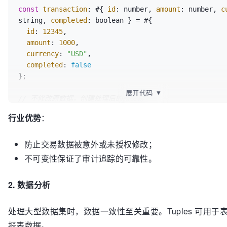
const
transaction
: #{ 
id
: number, 
amount
: number, 
c
string, 
completed
: boolean } = #{

id
: 
12345
,

amount
: 
1000
,

currency
: 
"USD"
,

completed
: 
false
};

展开代码
▼
// 不修改原数据，创建处理后的新交易
const
 processedTransaction = #{ ...transaction, 
com
行业优势
：
true
 };

防止交易数据被意外或未授权修改；
console
.
log
(processedTransaction.
completed
);  
// tr
不可变性保证了审计追踪的可靠性。
2. 数据分析
处理大型数据集时，数据一致性至关重要。Tuples 可用于
报表数据。