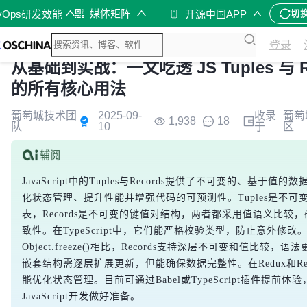
媒体矩阵
vOps研发效能
开源中国APP
切
登录
从基础到实战：一文吃透 JS Tuples 与 R
的所有核心用法
葡萄城技术团
2025-09-
收录
葡萄
1,938
18
队
10
于
区
JavaScript中的Tuples与Records提供了不可变的、基于值
化状态管理、提升性能并增强代码的可预测性。Tuples是不可
表，Records是不可变的键值对结构，两者都采用值语义比较
致性。在TypeScript中，它们能严格校验类型，防止意外修改
Object.freeze()相比，Records支持深层不可变和值比较，
嵌套结构需逐层扩展更新，但能确保数据完整性。在Redux和Re
能优化状态管理。目前可通过Babel或TypeScript插件提前体
JavaScript开发做好准备。