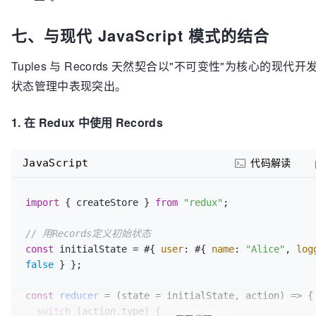
七、与现代 JavaScript 模式的结合
Tuples 与 Records 天然契合以"不可变性"为核心的现代
状态管理中表现突出。
1. 在 Redux 中使用 Records
JavaScript
代码解读
import
 { createStore } 
from
"redux"
;

// 用Records定义初始状态
const
 initialState = #{ 
user
: #{ 
name
: 
"Alice"
, 
log
false
 } };

const
reducer
 = (
state = initialState, action
) => {

switch
 (action.
type
) {
