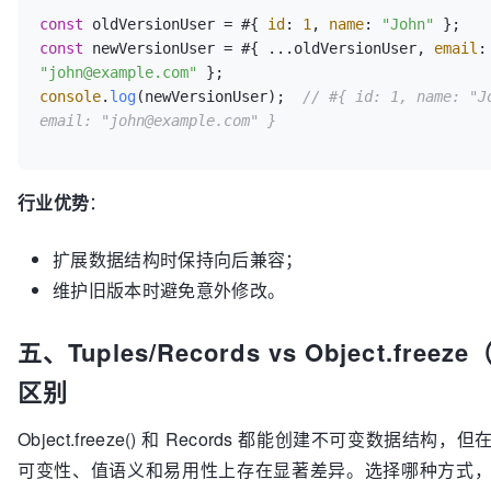
const
 oldVersionUser = #{ 
id
: 
1
, 
name
: 
"John"
const
 newVersionUser = #{ ...oldVersionUser, 
email
:
"john@example.com"
console
.
log
(newVersionUser);  
// #{ id: 1, name: "Jo
email: "john@example.com" }
行业优势
：
扩展数据结构时保持向后兼容；
维护旧版本时避免意外修改。
五、Tuples/Records vs Object.free
区别
Object.freeze() 和 Records 都能创建不可变数据结构
可变性、值语义和易用性上存在显著差异。选择哪种方式