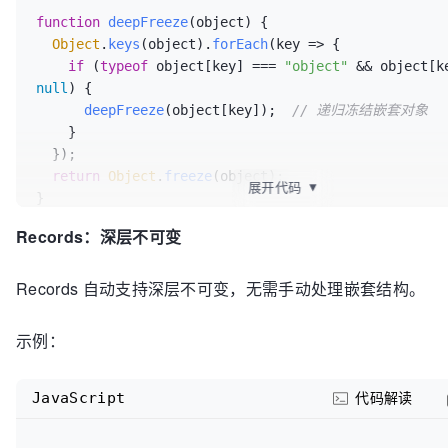
function
deepFreeze
(
object
) {

Object
.
keys
(object).
forEach
(
key
 =>
 {

if
 (
typeof
 object[key] === 
"object"
null
) {

deepFreeze
(object[key]);  
// 递归冻结嵌套对象
    }

  });

return
Object
.
freeze
(object);

展开代码
▼
}

Records：深层不可变
const
 deeplyFrozenObj = 
deepFreeze
(obj);

deeplyFrozenObj.
address
.
city
 = 
"San Francisco"
;  
/
Records 自动支持深层不可变，无需手动处理嵌套结构。
console
.
log
(deeplyFrozenObj.
address
.
city
);  
// 输出：
York（未被修改）
示例：
JavaScript
代码解读