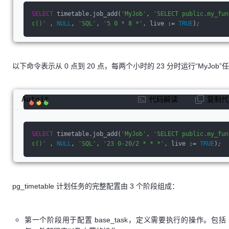
pgurl=                    PG config DB url [$PGTT_URL] 
SELECT
 timetable.job_add(
'MyJob'
, 
'SELECT public.my_fun
     --
c()'
 , 
NULL
, 
'SQL'
, 
'5 0 * 8 *'
, live := 
TRUE
)
;
init                      Initialize database schema an
d exit. Can be used with --upgrade      --
upgrade                   Upgrade database to the lates
t version      --no-program-
tasks          Disable executing of PROGRAM tasks [$PGT
以下命令表示从 0 点到 20 点，每两个小时的 23 分时运行“MyJob”
T_NOPROGRAMTASKS]
Autoit
代码解读
复制代
SELECT
 timetable.job_add(
'MyJob'
, 
'SELECT public.my_fun
c()'
 , 
NULL
, 
'SQL'
, 
'23 0-20/2 * * *'
, live := 
TRUE
)
;
pg_timetable 计划任务的完整配置由 3 个阶段组成：
第一个阶段用于配置 base_task，定义需要执行的操作。包括 S