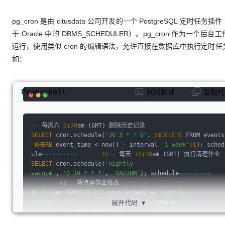
pg_cron 是由 citusdata 公司开发的一个 PostgreSQL 定时任务插
于 Oracle 中的 DBMS_SCHEDULER）。pg_cron 作为一个后台
运行，使用类似 cron 的编辑语法，允许直接在数据库中执行定时任
如：
Powershell
代码解读
复制代
--
 每周六 
3
:
30
am (GMT) 删除历史记录
SELECT
 cron.schedule(
'30 3 * * 6'
, 
$
$DELETE
 FROM events
WHERE
 event_time < now() - interval 
'1 week'
$
$
); sched
ule
----------
42
--
 每天 
10
:
00
am (GMT) 执行清理作业
SELECT
 cron.schedule(
'nightly-
vacuum'
, 
'0 10 * * *'
, 
'VACUUM'
); schedule
---------
-
43
--
 将清理作业修改
为 
3
:
00
am (GMT)
SELECT
 cron.schedule(
'nightly-
vacuum'
, 
'0 3 * * *'
, 
'VACUUM'
); schedule
---------
展开代码
▼
-
43
--
 停止计划中的任务
SELECT
 cron.unschedule(
'nightly-vacuum'
 ); unschedule 
-