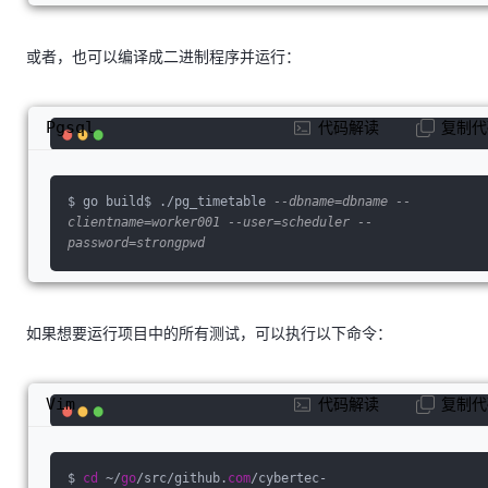
或者，也可以编译成二进制程序并运行：
Pgsql
代码解读
复制代
$ go build$ ./pg_timetable 
--dbname=dbname --
clientname=worker001 --user=scheduler --
password=strongpwd
如果想要运行项目中的所有测试，可以执行以下命令：
Vim
代码解读
复制代
$ 
cd
 ~/
go
/src/github.
com
/cybertec-