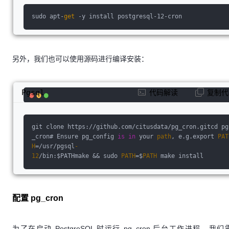
sudo apt-
get
 -y install postgresql-12-cron
另外，我们也可以使用源码进行编译安装：
Pgsql
代码解读
复制代
git clone https://github.com/citusdata/pg_cron.gitcd pg
_cron# Ensure pg_config 
is
in
 your 
path
, e.g.export 
PAT
H
=/usr/pgsql
-
12
/bin:$PATHmake && sudo 
PATH
=$
PATH
 make install
配置 pg_cron
为了在启动 PostgreSQL 时运行 pg_cron 后台工作进程，我