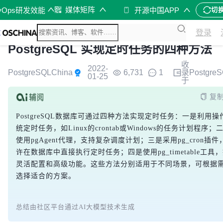
媒体矩阵
vOps研发效能
开源中国APP
切
登录
PostgreSQL 实现定时任务的四种方法
收
2022-
PostgreSQLChina
6,731
1
录
Postgre
01-25
于
复
PostgreSQL数据库可通过四种方法实现定时任务：一是利用操
统定时任务，如Linux的crontab或Windows的任务计划程序；
使用pgAgent代理，支持复杂调度计划；三是采用pg_cron插件
许在数据库中直接执行定时任务；四是使用pg_timetable工具
灵活配置和高级功能。这些方法分别适用于不同场景，可根据
选择适合的方案。
总结由社区平台通过AI大模型技术生成