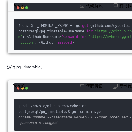
Pgsql
代码解读
复制代
$ env GIT_TERMINAL_PROMPT=
1
 go 
get
 github.com/cybertec-
postgresql/pg_timetable/Username 
for
'https://github.co
m'
: <Github Username>
Password
for
'https://cyberboy@git
hub.com'
: <Github 
Password
>
运行 pg_timetable：
Pgsql
代码解读
复制代
$ cd ~/go/src/github.com/cybertec-
postgresql/pg_timetable/$ go run main.go 
--
dbname=dbname --clientname=worker001 --user=scheduler -
-password=strongpwd