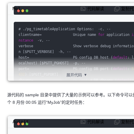
Mel
代码解读
复制代
# ./pg_timetableApplication Options:  -c, --
clientname=               Unique name 
for
 application 
i
nstance
  -v, --
verbose                   Show verbose debug informatio
n [$PGTT_VERBOSE]  -h, --
host=                     PG config DB host (
default
: l
ocalhost) [$PGTT_PGHOST]  -p, --
port=                     PG config DB port (
default
: 
5
432
) [$PGTT_PGPORT]  -d, --
展开代码
▼
dbname=                   PG config DB dbname (
default
:
 timetable) [$PGTT_PGDATABASE]  -u, --
user=                     PG config DB user (
default
: s
源代码的 sample 目录中提供了大量的示例可以参考。以下命令可以
cheduler) [$PGTT_PGUSER]  -f, --
个 8 月份 00:05 运行“MyJob”的定时任务：
file
=                     SQL script 
file
 to execute du
ring startup      --
password=                 PG config DB password (
defaul
t
: somestrong) [$PGTT_PGPASSWORD]      --sslmode=
Autoit
代码解读
复制代
[
disable
|require] What SSL priority use 
for
 connection 
(
default
: 
disable
)      --