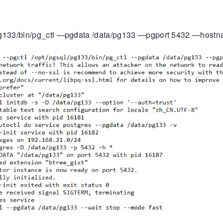
l/pg133/bin/pg_ctl —pgdata /data/pg133 —pgport 5432 —hos