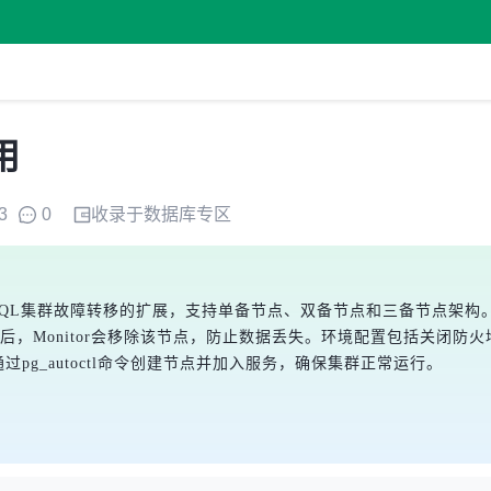
用
3
0
收录于
数据库
专区
PostgreSQL集群故障转移的扩展，支持单备节点、双备节点和三备节点架
nitor会移除该节点，防止数据丢失。环境配置包括关闭防火墙、设置主机名、
点。通过pg_autoctl命令创建节点并加入服务，确保集群正常运行。