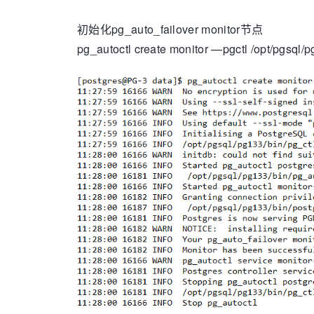
初始化pg_auto_failover monitor节点
pg_autoctl create monitor —pgctl /opt/pgsq