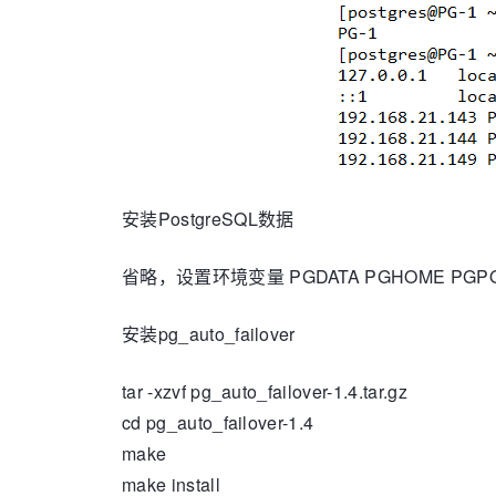
安装PostgreSQL数据
省略，设置环境变量 PGDATA PGHOME PGPO
安装pg_auto_failover
tar -xzvf pg_auto_failover-1.4.tar.gz
cd pg_auto_failover-1.4
make
make install