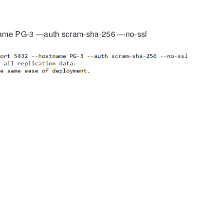
tname PG-3 —auth scram-sha-256 —no-ssl