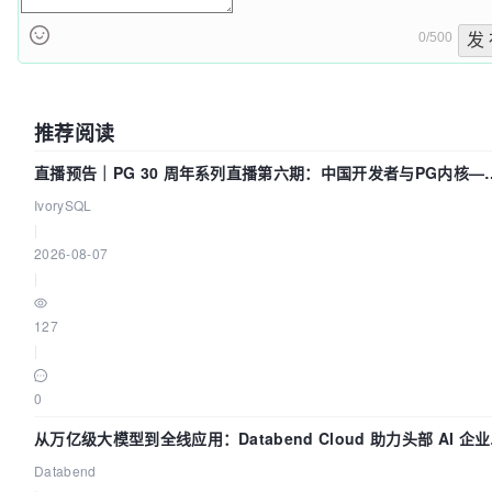
0/500
发
推荐阅读
直播预告｜PG 30 周年系列直播第六期：中国开发者与PG内核—
我们改得动吗？我们贡献了什么？
IvorySQL
|
2026-08-07
|
127
|
0
从万亿级大模型到全线应用：Databend Cloud 助力头部 AI 企
建全链路 Trace 数据管道
Databend