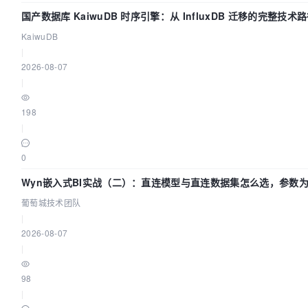
国产数据库 KaiwuDB 时序引擎：从 InfluxDB 迁移的完整技术
KaiwuDB
|
2026-08-07
|
198
|
0
Wyn嵌入式BI实战（二）：直连模型与直连数据集怎么选，参数
么不生效？| 葡萄城技术团队
葡萄城技术团队
|
2026-08-07
|
98
|