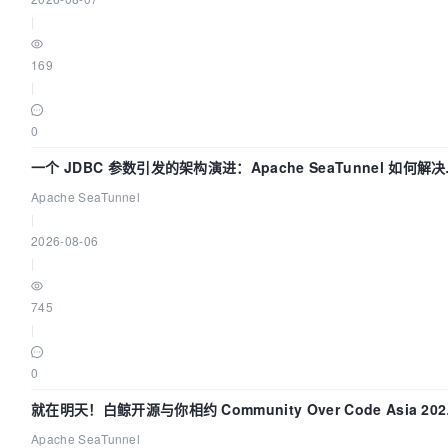
|
169
|
0
一个 JDBC 参数引发的架构演进：Apache SeaTunnel 如何解
据同步中的“定时 Flush”难题
Apache SeaTunnel
|
2026-08-06
|
745
|
0
就在明天！白鲸开源与你相约 Community Over Code Asia 202
主题演讲！
Apache SeaTunnel