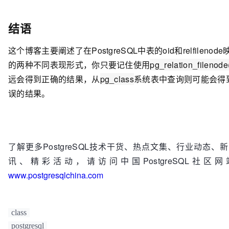
} RelMapping;

结语
typedef struct RelMapFile

这个博客主要阐述了在PostgreSQL中表的oid和relfilenode
的两种不同表现形式，你只要记住使用
pg_relation_filenode
{

远会得到正确的结果，从
pg_class
系统表中查询则可能会得
误的结果。
    int32       magic;          
/* always 
RELMAPPER_FILEMAGIC */
    int32       num_mappings;   
/* number of valid 
RelMapping entries */
了解更多PostgreSQL技术干货、热点文集、行业动态、
讯、精彩活动，请访问中国PostgreSQL社区网
    RelMapping  mappings[MAX_MAPPINGS];

www.postgresqlchina.com
    pg_crc32c   crc;            
/* CRC of all above 
*/
class
    int32       pad;            
/* to make the struc
postgresql
size be 512 exactly */