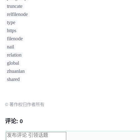
truncate
} RelMapFile;
relfilenode
type
https
filenode
nail
relation
global
zhuanlan
shared
© 著作权归作者所有
评论: 0