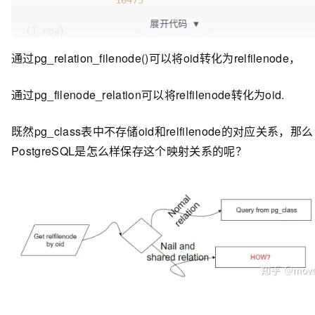
16475
   |           
0
 |          
1664
展开代码
▼
(
1
row
)

1213
 | pg_tablespace 
        |           
0
 |          
1664
通过pg_relation_filenode()可以将oid转化为relfilenode，
1261
 | pg_auth_members 
通过pg_filenode_relation可以将relfilenode转化为oid.
postgres=# 
select
 pg_filenode_relation(
0
,
16475
);

      |           
0
 |          
1664
 pg_filenode_relation

既然pg_class表中不存储oid和relfilenode的对应关系，那么
1214
 | pg_shdepend 
          |           
0
 |          
1664
PostgreSQL是怎么样保存这个映射关系的呢？
----------------------
2396
 | pg_shdescription 
 pg_class

     |           
0
 |          
1664
(
1
row
)

1260
 | pg_authid 
            |           
0
 |          
1664
6000
 | pg_replication_origin 
postgres=# 
select
 pg_filenode_relation(
0
,
16475
)::
oi
|           
0
 |          
1664
 pg_filenode_relation
