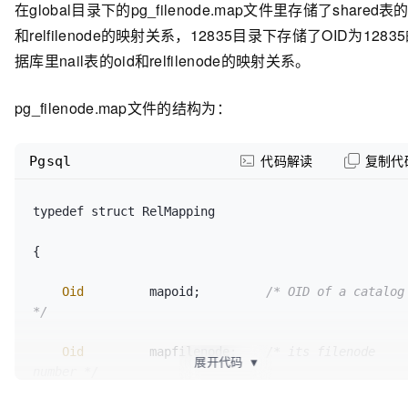
在global目录下的pg_filenode.map文件里存储了shared表的
和relfilenode的映射关系，12835目录下存储了OID为1283
-rw-------+ 
1
 movead movead 
512
12
月 
31
15
:
10
pg_filenode.map

据库里nail表的oid和relfilenode的映射关系。
movead
@movead
-
PC
:/h2/pgpgpg/data/global
$
pg_filenode.map文件的结构为：
Pgsql
代码解读
复制代
typedef struct RelMapping

{

Oid
         mapoid;         
/* OID of a catalog 
*/
Oid
         mapfilenode;    
/* its filenode 
展开代码
▼
number */