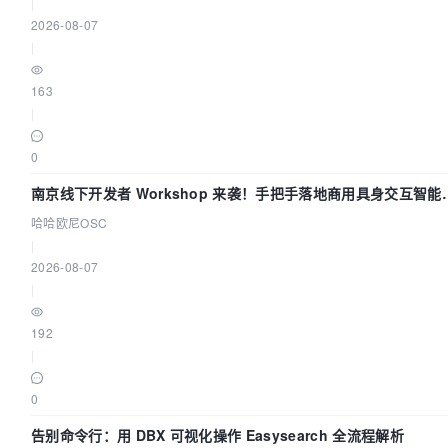
|
2026-08-07
|
163
|
0
南京线下开发者 Workshop 来袭！手把手落地商用具身交互智能
Agent 应用
哈哈欧尼OSC
|
2026-08-07
|
192
|
0
告别命令行：用 DBX 可视化操作 Easysearch 全流程解析