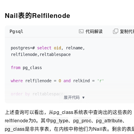
16808
 | t2      |       
16811
Nail表的Relfilenode
(
1
row
)

Pgsql
代码解读
复制代
postgres=# 
checkpoint
;

postgres=# 
select
oid
, relname, 
relfilenode,reltablespace

CHECKPOINT
from
 pg_class

postgres=# \q

where
 relfilenode = 
0
and
 relkind = 
'r'
movead@movead-PC:/h2/pgpgpg/bin$ ll 
../data/base/
12835
/
16808
order
by
 reltablespace;

展开代码
▼
ls: 无法访问
'../data/base/12835/16808'
: 没有那个文件或
oid
  |        relname        | relfilenode 
上述查询可以看出，从pg_class系统表中查询出的这些表的
录

| reltablespace

relfilenode为0。其中
pg_type
、
pg_proc
、
pg_attribute
、
movead@movead-PC:/h2/pgpgpg/bin$ ll 
------+-----------------------+-------------+------
pg_class
是非共享表，在内核中称他们为Nail表。剩余的表
../data/base/
12835
/
16811
-------