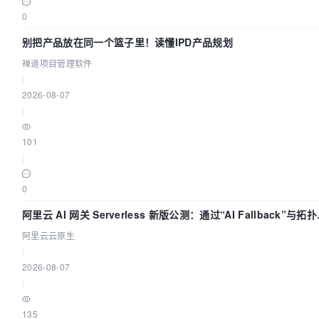
0
别把产品放在同一个篮子里！读懂IPD产品规划
禅道项目管理软件
|
2026-08-07
|
101
|
0
阿里云 AI 网关 Serverless 新版公测：通过“AI Fallback”与拓
视化构建 AI 流量治理底座
阿里云云原生
|
2026-08-07
|
135