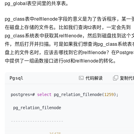
pg_global表空间里的共享表。
-rw
-------+ 1 movead movead 0 12月 31 17:16 
1247
 | pg_type 
../data/base/12835/16811
pg_class表中relfilenode字段的意义是为了告诉程序，某一
              |           
0
 |             
0
在磁盘上存储的文件名。比如我们查询t2表时，一定会先到
movead@movead-PC:/h2/pgpgpg/bin$
1255
 | pg_proc 
pg_class系统表中获取其relfilenode，然后到磁盘找到这个
              |           
0
 |             
0
件，然后打开并扫描。可是如果我们想查询pg_class系统表
盘上的文件名时，应该去哪找到它的relfilenode？在Postgre
1249
 | pg_attribute 
         |           
0
 |             
0
中提供了一组函数接口进行oid和relfilenode的转化。
1259
 | pg_class 
Pgsql
代码解读
复制代
             |           
0
 |             
0
3592
 | pg_shseclabel 
postgres=# 
select
 pg_relation_filenode(
1259
);

        |           
0
 |          
1664
 pg_relation_filenode

1262
 | pg_database 
          |           
0
 |          
1664
----------------------
2964
 | pg_db_role_setting 