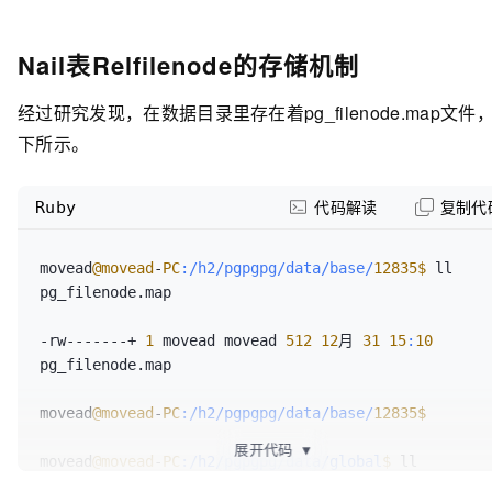
6100
 | pg_subscription 
      |           
0
 |          
1664
----------------------
Nail表Relfilenode的存储机制
(
14
rows
)

1259
经过研究发现，在数据目录里存在着pg_filenode.map文件
(
1
row
)

下所示。
postgres=#
Ruby
代码解读
复制代
postgres=#
movead
@movead
-
PC
:/h2/pgpgpg/data/base/
12835
$ 
ll 
pg_filenode.map

-rw-------+ 
1
 movead movead 
512
12
月 
31
15
:
10
pg_filenode.map

movead
@movead
-
PC
:/h2/pgpgpg/data/base/
12835
展开代码
▼
movead
@movead
-
PC
:/h2/pgpgpg/data/global
$ 
ll 
pg_filenode.map
