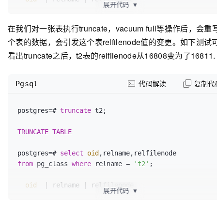
展开代码
▼
-------+---------+-------------
在我们对一张表执行truncate，vacuum full等操作后，会重
个表的数据，会引发这个表relfilenode值的变更。如下测试
16808
 | t2      |       
16808
看出truncate之后，t2表的relfilenode从16808变为了16811.
(
1
row
)

Pgsql
代码解读
复制代
postgres=# \q

postgres=# 
truncate
 t2;

movead@movead-PC:/h2/pgpgpg/bin$ ll 
TRUNCATE
TABLE
../data/base/
12835
/
16808
postgres=# 
select
oid
,relname,relfilenode 
-rw
-------+ 1 movead movead 0 12月 31 17:11 
from
 pg_class 
where
 relname = 
't2'
;

../data/base/12835/16808
oid
  | relname | relfilenode

movead@movead-PC:/h2/pgpgpg/bin$
展开代码
▼
-------+---------+-------------