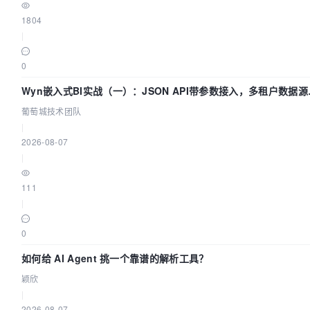
1804
|
0
Wyn嵌入式BI实战（一）：JSON API带参数接入，多租户数据源
置指南 | 葡萄城技术团队
葡萄城技术团队
|
2026-08-07
|
111
|
0
如何给 AI Agent 挑一个靠谱的解析工具？
颖欣
|
2026-08-07