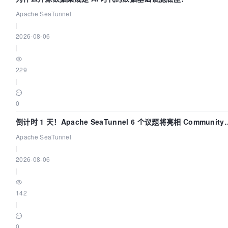
Apache SeaTunnel
|
2026-08-06
|
229
|
0
倒计时 1 天！Apache SeaTunnel 6 个议题将亮相 Community
Over Code Asia 2026
Apache SeaTunnel
|
2026-08-06
|
142
|
0