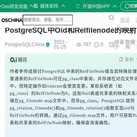
媒体矩阵
vOps研发效能
开源中国APP
切
登录
PostgreSQL中Oid和Relfilenode的映射
2021-
收录
数据
PostgreSQLChina
787
0
01-25
于
库
复制
作者李传成探讨PostgreSQL中表的RelFileNode值及其特殊处
普通表的RelFileNode可在pg_class中查询，并存储在对应文件
中，但特定操作如truncate会使其变更。某些系统表（如
pg_class）的RelFileNode为0，这些Nail表或共享表的映射关
储在pg_filenode.map文件中，而非pg_class。PostgreSQL提供
pg_relation_filenode()和pg_filenode_relation()函数实现oid与
RelFileNode的转换。通过pg_filenode.map文件，用户可获取Na
表和共享表的RelFileNode映射，确保查询准确性。