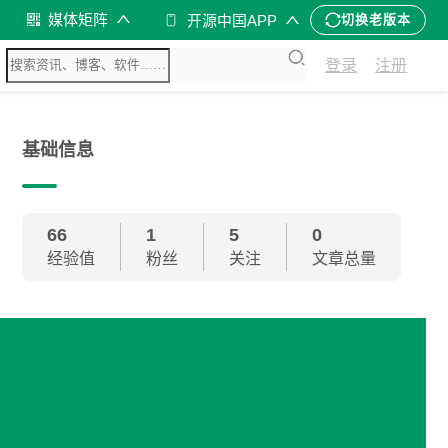
媒体矩阵
开源中国APP
切换老版本
登录
注册
基础信息
66
1
5
0
经验值
粉丝
关注
文章总量