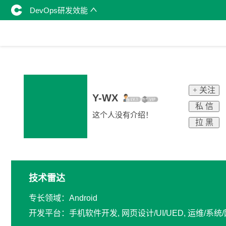
DevOps研发效能
+ 关注
Y-WX
私 信
这个人没有介绍！
拉 黑
技术雷达
专长领域：Android
开发平台：手机软件开发, 网页设计/UI/UED, 运维/系统