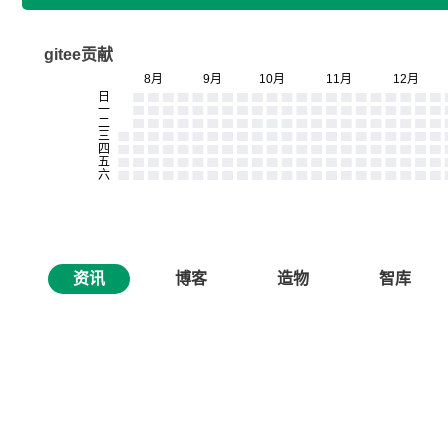
gitee贡献
资讯
博客
造物
智库