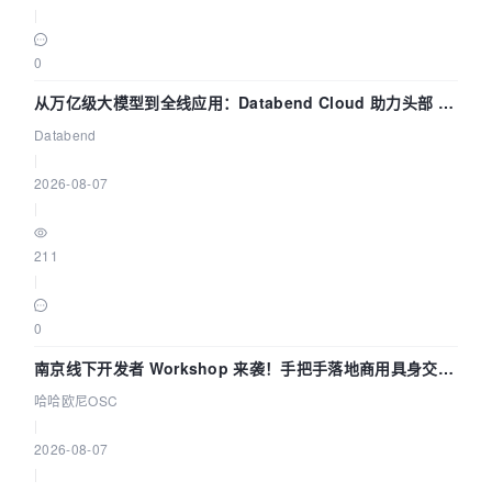
|
0
从万亿级大模型到全线应用：Databend Cloud 助力头部 AI
企业构建全链路 Trace 数据管道
Databend
|
2026-08-07
|
211
|
0
南京线下开发者 Workshop 来袭！手把手落地商用具身交互
智能 Agent 应用
哈哈欧尼OSC
|
2026-08-07
|