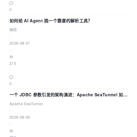
0
如何给 AI Agent 挑一个靠谱的解析工具？
颖欣
|
2026-08-07
|
215
|
0
一个 JDBC 参数引发的架构演进：Apache SeaTunnel 如何
解决数据同步中的“定时 Flush”难题
Apache SeaTunnel
|
2026-08-06
|