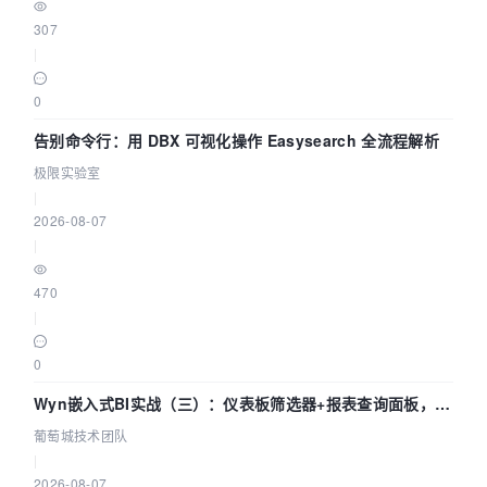
307
|
0
告别命令行：用 DBX 可视化操作 Easysearch 全流程解析
极限实验室
|
2026-08-07
|
470
|
0
Wyn嵌入式BI实战（三）：仪表板筛选器+报表查询面板，参
数联动全闭环
葡萄城技术团队
|
2026-08-07