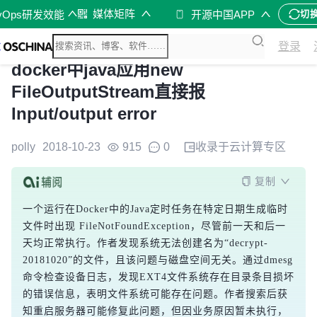
媒体矩阵
vOps研发效能
开源中国APP
切
登录
docker中java应用new
FileOutputStream直接报
Input/output error
polly
2018-10-23
915
0
收录于
云计算
专区
复制
一个运行在Docker中的Java定时任务在特定日期生成临时
文件时出现 FileNotFoundException，尽管前一天和后一
天均正常执行。作者发现系统无法创建名为“decrypt-
20181020”的文件，且该问题与磁盘空间无关。通过dmesg
命令检查设备日志，发现EXT4文件系统存在目录条目损坏
的错误信息，表明文件系统可能存在问题。作者搜索后获
知重启服务器可能修复此问题，但因业务原因暂未执行，