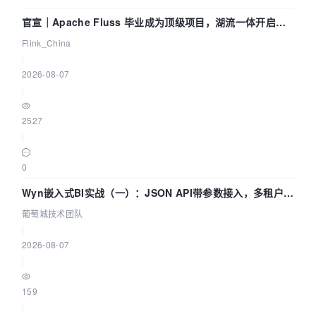
官宣｜Apache Fluss 毕业成为顶级项目，湖流一体开启
Agentic Lake 全面实时化时代
Flink_China
|
2026-08-07
|
2527
|
0
Wyn嵌入式BI实战（一）：JSON API带参数接入，多租户数
据源配置指南 | 葡萄城技术团队
葡萄城技术团队
|
2026-08-07
|
159
|