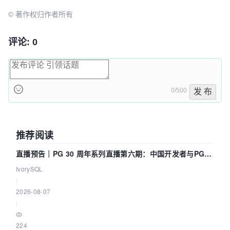
© 著作权归作者所有
评论: 0
0/500
发 布
推荐阅读
直播预告｜PG 30 周年系列直播第六期：中国开发者与PG内
核——我们改得动吗？我们贡献了什么？
IvorySQL
|
2026-08-07
|
224