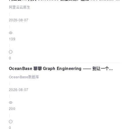
拓扑可视化构建 AI 流量治理底座
阿里云云原生
|
2026-08-07
|
139
|
0
OceanBase 聊聊 Graph Engineering —— 别让一个
Agent 既当运动员又
OceanBase数据库
|
2026-08-07
|
200
|
0