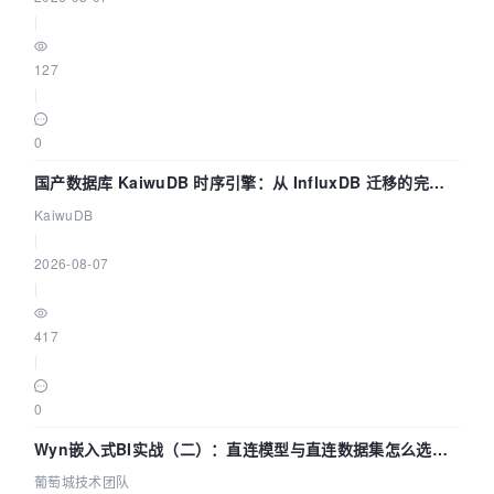
|
127
|
0
国产数据库 KaiwuDB 时序引擎：从 InfluxDB 迁移的完整
技术路径
KaiwuDB
|
2026-08-07
|
417
|
0
Wyn嵌入式BI实战（二）：直连模型与直连数据集怎么选，
参数为什么不生效？| 葡萄城技术团队
葡萄城技术团队