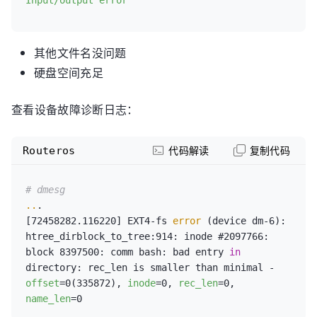
其他文件名没问题
硬盘空间充足
查看设备故障诊断日志：
Routeros
代码解读
复制代码
# dmesg
..
.

[72458282.116220] EXT4-fs 
error
 (device dm-6): 
htree_dirblock_to_tree:914: inode #2097766: 
block 8397500: comm bash: bad entry 
in
directory: rec_len is smaller than minimal - 
offset
=0(335872), 
inode
=0, 
rec_len
=0, 
name_len