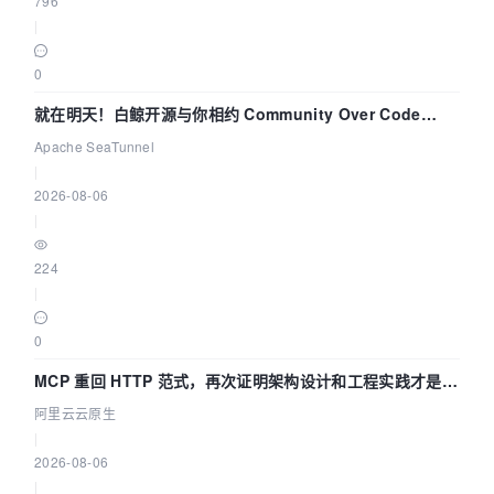
796
|
0
就在明天！白鲸开源与你相约 Community Over Code
Asia 2026 主题演讲！
Apache SeaTunnel
|
2026-08-06
|
224
|
0
MCP 重回 HTTP 范式，再次证明架构设计和工程实践才是稀
缺资源
阿里云云原生
|
2026-08-06
|