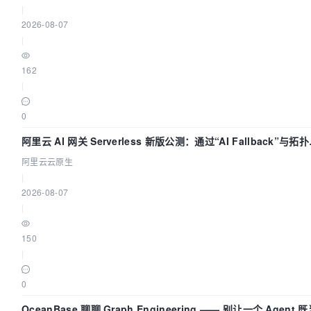
|
2026-08-07
|
162
|
0
阿里云 AI 网关 Serverless 新版公测：通过“AI Fallback”与拓
视化构建 AI 流量治理底座
阿里云云原生
|
2026-08-07
|
150
|
0
OceanBase 聊聊 Graph Engineering —— 别让一个 Agent 