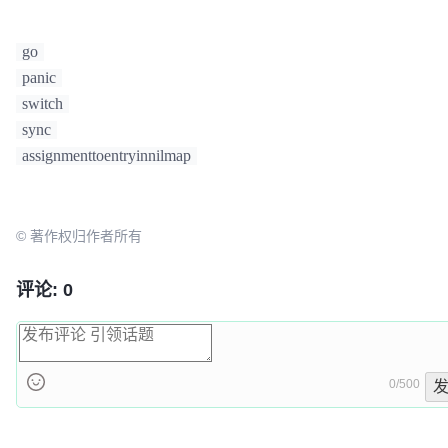
switch
 n := m.(
type
) {

case
int
,
float64
:

			fmt.Println(reflect.TypeOf(n))

go
			fmt.Println(n == 
10
) 
//这里
panic
float64是不等于10的，各语言都有这样的坑，避免不了
switch
			fmt.Println(
int
(n) == 
10
) 
/
sync
后我们想到强制转换，然而这样编译器不通过cannot convert n 
assignmenttoentryinnilmap
(type interface {}) to type int: need type assertio
// 当然你去掉case 的int也是不行的
		}

© 著作权归作者所有
评论: 0
0/500
发