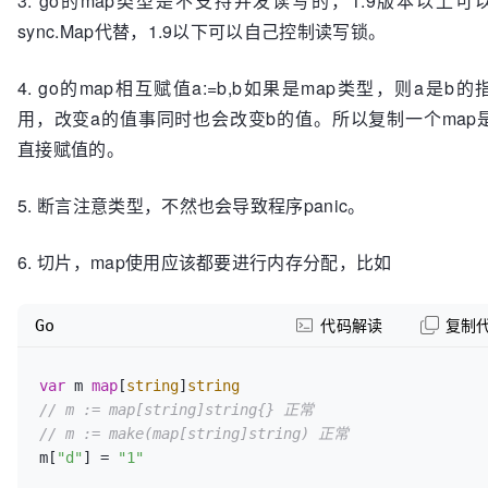
3. go的map类型是不支持并发读写的，1.9版本以上可
sync.Map代替，1.9以下可以自己控制读写锁。
4. go的map相互赋值a:=b,b如果是map类型，则a是b
用，改变a的值事同时也会改变b的值。所以复制一个map
直接赋值的。
5. 断言注意类型，不然也会导致程序panic。
6. 切片，map使用应该都要进行内存分配，比如
Go
代码解读
复制
var
 m 
map
[
string
]
string
// m := map[string]string{} 正常
// m := make(map[string]string) 正常
m[
"d"
] = 
"1"