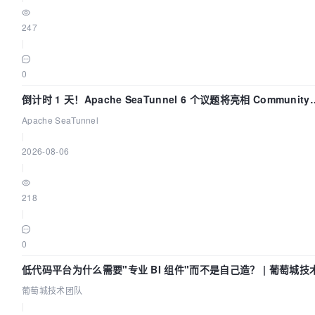
247
|
0
倒计时 1 天！Apache SeaTunnel 6 个议题将亮相 Community
Over Code Asia 2026
Apache SeaTunnel
|
2026-08-06
|
218
|
0
低代码平台为什么需要"专业 BI 组件"而不是自己造？ | 葡萄城技
队
葡萄城技术团队
|