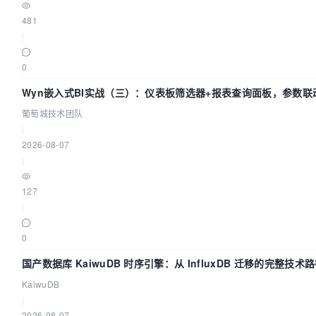
481
|
0
Wyn嵌入式BI实战（三）：仪表板筛选器+报表查询面板，参数联
闭环
葡萄城技术团队
|
2026-08-07
|
127
|
0
国产数据库 KaiwuDB 时序引擎：从 InfluxDB 迁移的完整技术
KaiwuDB
|
2026-08-07