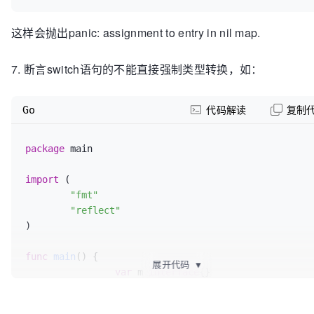
这样会抛出panic: assignment to entry in nil map.
7. 断言switch语句的不能直接强制类型转换，如：
Go
代码解读
复制
package
 main

import
 (

"fmt"
"reflect"
)

func
main
()
 {

展开代码
▼
var
 m 
interface
{}

		m = 
float64
(
10
)

		fmt.Println(reflect.TypeOf(m))
