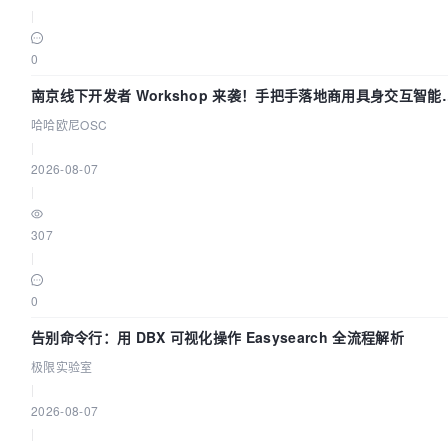
|
0
南京线下开发者 Workshop 来袭！手把手落地商用具身交互智能
Agent 应用
哈哈欧尼OSC
|
2026-08-07
|
307
|
0
告别命令行：用 DBX 可视化操作 Easysearch 全流程解析
极限实验室
|
2026-08-07
|