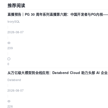
推荐阅读
直播预告｜PG 30 周年系列直播第六期：中国开发者与PG内核—
们改得动吗？我们贡献了什么？
IvorySQL
|
2026-08-07
|
239
|
0
从万亿级大模型到全线应用：Databend Cloud 助力头部 AI 企
建全链路 Trace 数据管道
Databend
|
2026-08-07
|
226