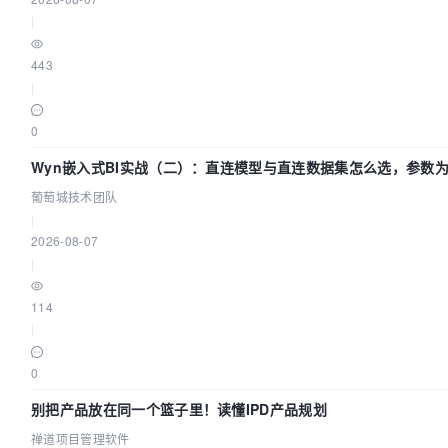
|
443
|
0
Wyn嵌入式BI实战（二）：直连模型与直连数据集怎么选，参数
么不生效？| 葡萄城技术团队
葡萄城技术团队
|
2026-08-07
|
114
|
0
别把产品放在同一个篮子里！读懂IPD产品规划
禅道项目管理软件