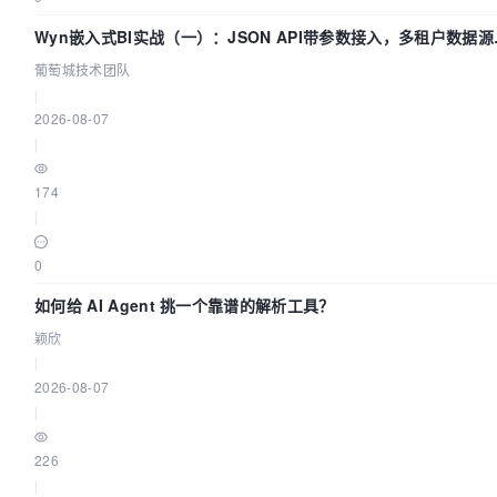
Wyn嵌入式BI实战（一）：JSON API带参数接入，多租户数据源
置指南 | 葡萄城技术团队
葡萄城技术团队
|
2026-08-07
|
174
|
0
如何给 AI Agent 挑一个靠谱的解析工具？
颖欣
|
2026-08-07
|
226
|