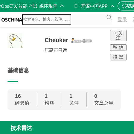
媒体矩阵
vOps研发效能
开源中国APP
切
登录
+ 关
注
Cheuker
私 信
居高声自远
拉 黑
基础信息
16
1
1
0
经验值
粉丝
关注
文章总量
技术雷达