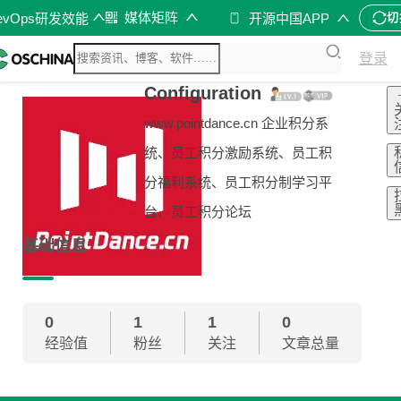
媒体矩阵
evOps研发效能
开源中国APP
切
登录
Configuration
www.pointdance.cn 企业积分系
统、员工积分激励系统、员工积
分福利系统、员工积分制学习平
台、员工积分论坛
基础信息
0
1
1
0
经验值
粉丝
关注
文章总量