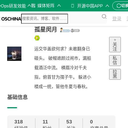
媒体矩阵
vOps研发效能
开源中国APP
切
登录
孤星闵月
+
关
运交华盖欲何求？未敢翻身已
注
私
碰头。 破帽遮颜过闹市，漏船
信
载酒泛中流。 横眉冷对千夫
拉
黑
指，俯首甘为孺子牛。 躲进小
楼成一统，管他冬夏与春秋。
基础信息
318
11
53
0