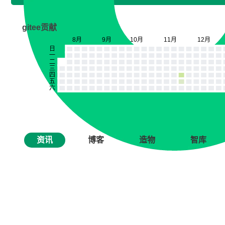
gitee贡献
资讯
博客
造物
智库