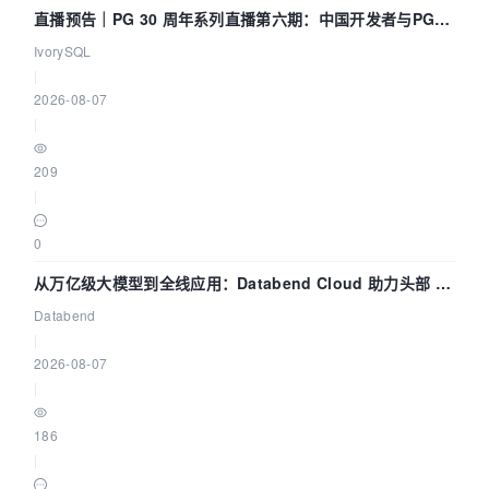
直播预告｜PG 30 周年系列直播第六期：中国开发者与PG内
核——我们改得动吗？我们贡献了什么？
IvorySQL
|
2026-08-07
|
209
|
0
从万亿级大模型到全线应用：Databend Cloud 助力头部 AI
企业构建全链路 Trace 数据管道
Databend
|
2026-08-07
|
186
|