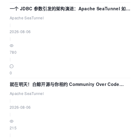
一个 JDBC 参数引发的架构演进：Apache SeaTunnel 如何
解决数据同步中的“定时 Flush”难题
Apache SeaTunnel
|
2026-08-06
|
780
|
0
就在明天！白鲸开源与你相约 Community Over Code
Asia 2026 主题演讲！
Apache SeaTunnel
|
2026-08-06
|
215
|