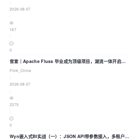
|
2026-08-07
|
167
|
0
官宣｜Apache Fluss 毕业成为顶级项目，湖流一体开启
Agentic Lake 全面实时化时代
Flink_China
|
2026-08-07
|
2375
|
0
Wyn嵌入式BI实战（一）：JSON API带参数接入，多租户数