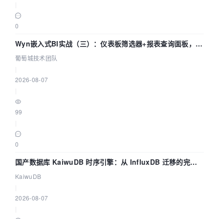
|
0
Wyn嵌入式BI实战（三）：仪表板筛选器+报表查询面板，参
数联动全闭环
葡萄城技术团队
|
2026-08-07
|
99
|
0
国产数据库 KaiwuDB 时序引擎：从 InfluxDB 迁移的完整
技术路径
KaiwuDB
|
2026-08-07
|