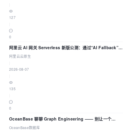
|
127
|
0
阿里云 AI 网关 Serverless 新版公测：通过“AI Fallback”与
拓扑可视化构建 AI 流量治理底座
阿里云云原生
|
2026-08-07
|
135
|
0
OceanBase 聊聊 Graph Engineering —— 别让一个
Agent 既当运动员又
OceanBase数据库