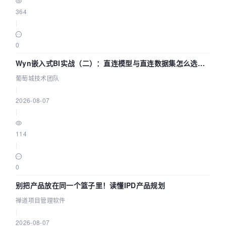
364
|
0
Wyn嵌入式BI实战（二）：直连模型与直连数据集怎么选，
参数为什么不生效？| 葡萄城技术团队
葡萄城技术团队
|
2026-08-07
|
114
|
0
别把产品放在同一个篮子里！读懂IPD产品规划
禅道项目管理软件
|
2026-08-07