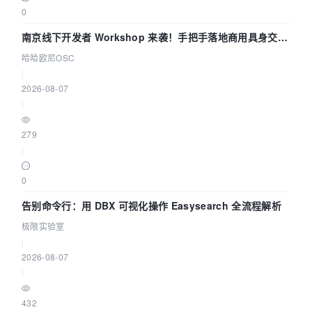
0
南京线下开发者 Workshop 来袭！手把手落地商用具身交互
智能 Agent 应用
哈哈欧尼OSC
|
2026-08-07
|
279
|
0
告别命令行：用 DBX 可视化操作 Easysearch 全流程解析
极限实验室
|
2026-08-07
|
432