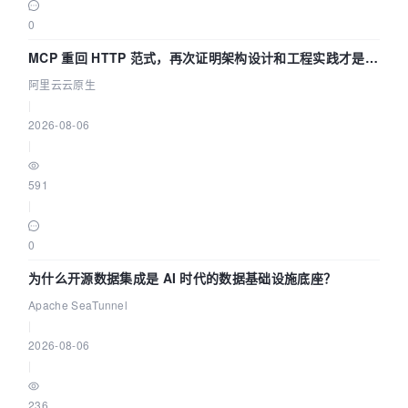
0
MCP 重回 HTTP 范式，再次证明架构设计和工程实践才是稀
缺资源
阿里云云原生
|
2026-08-06
|
591
|
0
为什么开源数据集成是 AI 时代的数据基础设施底座？
Apache SeaTunnel
|
2026-08-06
|
236