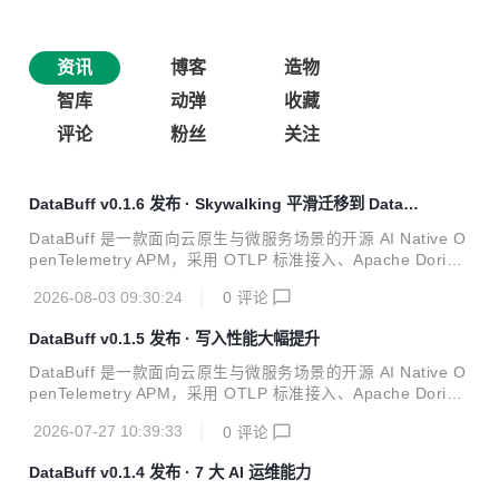
资讯
博客
造物
智库
动弹
收藏
评论
粉丝
关注
DataBuff v0.1.6 发布 · Skywalking 平滑迁移到 Databu
ff
DataBuff 是一款面向云原生与微服务场景的开源 AI Native O
penTelemetry APM，采用 OTLP 标准接入、Apache Doris
统一存储，Web 端提供拓扑 / Trace / 指标与多 Agent 排障。
2026-08-03 09:30:24
0
评论
项目已在 OSCHINA 软件库收录：https://www.oschina.net/
p/databuff 今天，DataBuff 正式发布 v0.1.6。相对 v0.1.5 共
DataBuff v0.1.5 发布 · 写入性能大幅提升
20 个提交，本版无 Schema 迁移，升级即替换镜像并重启。
这版我们主要改了查询性能、告警准确性和 AI 稳定性，并把
DataBuff 是一款面向云原生与微服务场景的开源 AI Native O
工作区文件预览的后缀限制放开了；另外完善了 databuf...
penTelemetry APM，采用 OTLP 标准接入、Apache Doris
统一存储，Web 端提供拓扑 / Trace / 指标与多 Agent 排障。
2026-07-27 10:39:33
0
评论
项目已在 OSCHINA 软件库收录：https://www.oschina.net/
p/databuff 今天，DataBuff 正式发布 v0.1.5（2026-07-2
DataBuff v0.1.4 发布 · 7 大 AI 运维能力
1）。相对 v0.1.4 共 25 个提交、394 个文件变更。本版我们