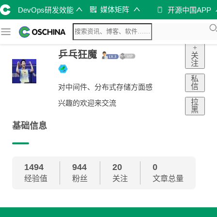
媒体矩阵
DevOps研发效能
开源中国APP
+
乒乓狂魔
关
注
私
信
对中间件、分布式存储方面感
拉
兴趣的欢迎来交流
黑
基础信息
1494
944
20
0
经验值
粉丝
关注
文章总量