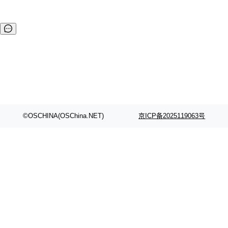
©OSCHINA(OSChina.NET)
京ICP备2025119063号