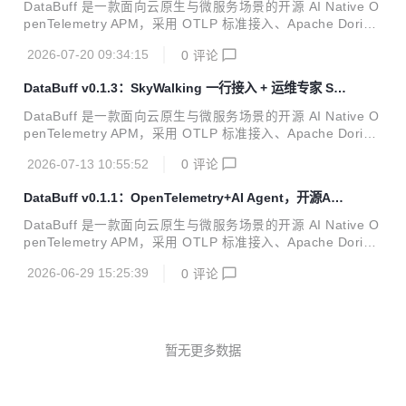
拿同一套微服务 Demo、在相同业务写入压力（QPS=35）
DataBuff 是一款面向云原生与微服务场景的开源 AI Native O
下，与 SkyWalking OAP 10.4.0 做...
penTelemetry APM，采用 OTLP 标准接入、Apache Doris
统一存储、Web Platform 提供拓扑 / Trace / 指标与多 Agent
2026-07-20 09:34:15
0
评论
排障能力。项目已在 OSCHINA 软件库收录，软件主页：http
s://www.oschina.net/p/databuff 今天，DataBuff 正式发布 v
DataBuff v0.1.3：SkyWalking 一行接入 + 运维专家 SS
0.1.4（2026-07-19）。相对 v0.1.3 共 45 个提交、274 个文
H 排障上线
件变更。本版主线是：7 大 AI 运维能力首页可配置上线、多 A
DataBuff 是一款面向云原生与微服务场景的开源 AI Native O
gent 协同与深度巡检交付链、以及...
penTelemetry APM，采用 OTLP 标准接入、Apache Doris
统一存储、Web Platform 提供拓扑 / Trace / 指标与多 Agent
2026-07-13 10:55:52
0
评论
排障能力。项目已在 OSCHINA 软件库收录，软件主页：http
s://www.oschina.net/p/databuff 今天，DataBuff 正式发布 v
DataBuff v0.1.1：OpenTelemetry+AI Agent，开源AP
0.1.3。本版聚焦三件事：已有 SkyWalking 生产栈如何一行接
M终于能排障了
入、安装失败时如何靠运维专家 SSH 恢复、以及业务变慢时
DataBuff 是一款面向云原生与微服务场景的开源 AI Native O
如何把 Trace 证据和主机事实对齐——而不是再写一篇...
penTelemetry APM，采用 OTLP 标准接入、Apache Doris
统一存储、Web Platform 提供拓扑 / Trace / 指标与多 Agent
2026-06-29 15:25:39
0
评论
排障能力。项目已在 OSCHINA 软件库收录，软件主页：http
s://www.oschina.net/p/databuff 今天，DataBuff 正式发布 v
0.1.1——这是面向社区的第一个公开稳定版本。本版目标很
明确：让开发者 5 分钟跑起来，立刻看到 Trace 与 AI 排障效
果，而不是在 Grafana、Jaeger、日志系统之间手...
暂无更多数据