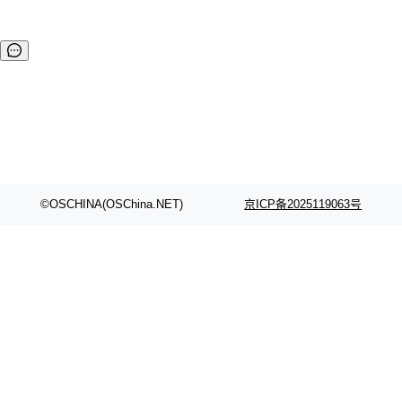
©OSCHINA(OSChina.NET)
京ICP备2025119063号