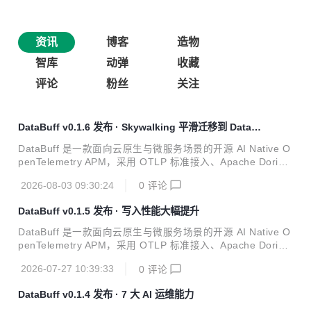
资讯
博客
造物
智库
动弹
收藏
评论
粉丝
关注
DataBuff v0.1.6 发布 · Skywalking 平滑迁移到 Databu
ff
DataBuff 是一款面向云原生与微服务场景的开源 AI Native O
penTelemetry APM，采用 OTLP 标准接入、Apache Doris
统一存储，Web 端提供拓扑 / Trace / 指标与多 Agent 排障。
2026-08-03 09:30:24
0
评论
项目已在 OSCHINA 软件库收录：https://www.oschina.net/
p/databuff 今天，DataBuff 正式发布 v0.1.6。相对 v0.1.5 共
DataBuff v0.1.5 发布 · 写入性能大幅提升
20 个提交，本版无 Schema 迁移，升级即替换镜像并重启。
这版我们主要改了查询性能、告警准确性和 AI 稳定性，并把
DataBuff 是一款面向云原生与微服务场景的开源 AI Native O
工作区文件预览的后缀限制放开了；另外完善了 databuf...
penTelemetry APM，采用 OTLP 标准接入、Apache Doris
统一存储，Web 端提供拓扑 / Trace / 指标与多 Agent 排障。
2026-07-27 10:39:33
0
评论
项目已在 OSCHINA 软件库收录：https://www.oschina.net/
p/databuff 今天，DataBuff 正式发布 v0.1.5（2026-07-2
DataBuff v0.1.4 发布 · 7 大 AI 运维能力
1）。相对 v0.1.4 共 25 个提交、394 个文件变更。本版我们