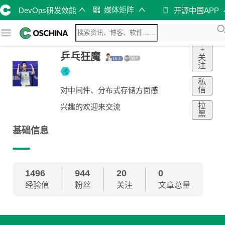
媒体矩阵
DevOps研发效能
开源中国APP
+
乒乓狂魔
关
注
私
信
对中间件、分布式存储方面感
拉
兴趣的欢迎来交流
黑
基础信息
1496
944
20
0
经验值
粉丝
关注
文章总量