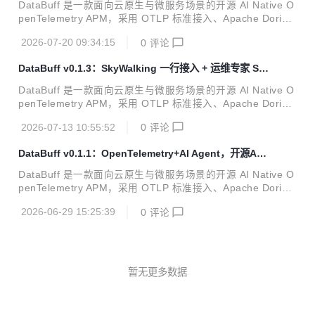
拿同一套微服务 Demo、在相同业务写入压力（QPS=35）
DataBuff 是一款面向云原生与微服务场景的开源 AI Native O
下，与 SkyWalking OAP 10.4.0 做...
penTelemetry APM，采用 OTLP 标准接入、Apache Doris
统一存储、Web Platform 提供拓扑 / Trace / 指标与多 Agent
2026-07-20 09:34:15
0
评论
排障能力。项目已在 OSCHINA 软件库收录，软件主页：http
s://www.oschina.net/p/databuff 今天，DataBuff 正式发布 v
DataBuff v0.1.3：SkyWalking 一行接入 + 运维专家 SS
0.1.4（2026-07-19）。相对 v0.1.3 共 45 个提交、274 个文
H 排障上线
件变更。本版主线是：7 大 AI 运维能力首页可配置上线、多 A
DataBuff 是一款面向云原生与微服务场景的开源 AI Native O
gent 协同与深度巡检交付链、以及...
penTelemetry APM，采用 OTLP 标准接入、Apache Doris
统一存储、Web Platform 提供拓扑 / Trace / 指标与多 Agent
2026-07-13 10:55:52
0
评论
排障能力。项目已在 OSCHINA 软件库收录，软件主页：http
s://www.oschina.net/p/databuff 今天，DataBuff 正式发布 v
DataBuff v0.1.1：OpenTelemetry+AI Agent，开源AP
0.1.3。本版聚焦三件事：已有 SkyWalking 生产栈如何一行接
M终于能排障了
入、安装失败时如何靠运维专家 SSH 恢复、以及业务变慢时
DataBuff 是一款面向云原生与微服务场景的开源 AI Native O
如何把 Trace 证据和主机事实对齐——而不是再写一篇...
penTelemetry APM，采用 OTLP 标准接入、Apache Doris
统一存储、Web Platform 提供拓扑 / Trace / 指标与多 Agent
2026-06-29 15:25:39
0
评论
排障能力。项目已在 OSCHINA 软件库收录，软件主页：http
s://www.oschina.net/p/databuff 今天，DataBuff 正式发布 v
0.1.1——这是面向社区的第一个公开稳定版本。本版目标很
明确：让开发者 5 分钟跑起来，立刻看到 Trace 与 AI 排障效
果，而不是在 Grafana、Jaeger、日志系统之间手...
暂无更多数据