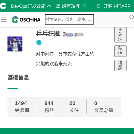
媒体矩阵
DevOps研发效能
开源中国APP
+
乒乓狂魔
关
注
私
信
对中间件、分布式存储方面感
拉
兴趣的欢迎来交流
黑
基础信息
1494
944
20
0
经验值
粉丝
关注
文章总量