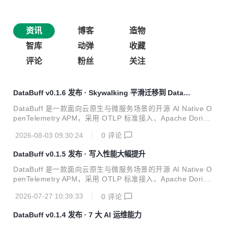
资讯
博客
造物
智库
动弹
收藏
评论
粉丝
关注
DataBuff v0.1.6 发布 · Skywalking 平滑迁移到 Databu
ff
DataBuff 是一款面向云原生与微服务场景的开源 AI Native O
penTelemetry APM，采用 OTLP 标准接入、Apache Doris
统一存储，Web 端提供拓扑 / Trace / 指标与多 Agent 排障。
2026-08-03 09:30:24
0
评论
项目已在 OSCHINA 软件库收录：https://www.oschina.net/
p/databuff 今天，DataBuff 正式发布 v0.1.6。相对 v0.1.5 共
DataBuff v0.1.5 发布 · 写入性能大幅提升
20 个提交，本版无 Schema 迁移，升级即替换镜像并重启。
这版我们主要改了查询性能、告警准确性和 AI 稳定性，并把
DataBuff 是一款面向云原生与微服务场景的开源 AI Native O
工作区文件预览的后缀限制放开了；另外完善了 databuf...
penTelemetry APM，采用 OTLP 标准接入、Apache Doris
统一存储，Web 端提供拓扑 / Trace / 指标与多 Agent 排障。
2026-07-27 10:39:33
0
评论
项目已在 OSCHINA 软件库收录：https://www.oschina.net/
p/databuff 今天，DataBuff 正式发布 v0.1.5（2026-07-2
DataBuff v0.1.4 发布 · 7 大 AI 运维能力
1）。相对 v0.1.4 共 25 个提交、394 个文件变更。本版我们