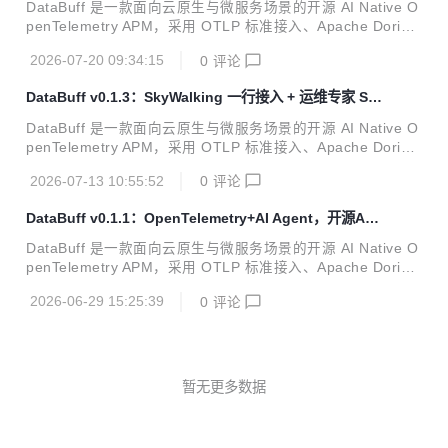
拿同一套微服务 Demo、在相同业务写入压力（QPS=35）
DataBuff 是一款面向云原生与微服务场景的开源 AI Native O
下，与 SkyWalking OAP 10.4.0 做...
penTelemetry APM，采用 OTLP 标准接入、Apache Doris
统一存储、Web Platform 提供拓扑 / Trace / 指标与多 Agent
2026-07-20 09:34:15
0
评论
排障能力。项目已在 OSCHINA 软件库收录，软件主页：http
s://www.oschina.net/p/databuff 今天，DataBuff 正式发布 v
DataBuff v0.1.3：SkyWalking 一行接入 + 运维专家 SS
0.1.4（2026-07-19）。相对 v0.1.3 共 45 个提交、274 个文
H 排障上线
件变更。本版主线是：7 大 AI 运维能力首页可配置上线、多 A
DataBuff 是一款面向云原生与微服务场景的开源 AI Native O
gent 协同与深度巡检交付链、以及...
penTelemetry APM，采用 OTLP 标准接入、Apache Doris
统一存储、Web Platform 提供拓扑 / Trace / 指标与多 Agent
2026-07-13 10:55:52
0
评论
排障能力。项目已在 OSCHINA 软件库收录，软件主页：http
s://www.oschina.net/p/databuff 今天，DataBuff 正式发布 v
DataBuff v0.1.1：OpenTelemetry+AI Agent，开源AP
0.1.3。本版聚焦三件事：已有 SkyWalking 生产栈如何一行接
M终于能排障了
入、安装失败时如何靠运维专家 SSH 恢复、以及业务变慢时
DataBuff 是一款面向云原生与微服务场景的开源 AI Native O
如何把 Trace 证据和主机事实对齐——而不是再写一篇...
penTelemetry APM，采用 OTLP 标准接入、Apache Doris
统一存储、Web Platform 提供拓扑 / Trace / 指标与多 Agent
2026-06-29 15:25:39
0
评论
排障能力。项目已在 OSCHINA 软件库收录，软件主页：http
s://www.oschina.net/p/databuff 今天，DataBuff 正式发布 v
0.1.1——这是面向社区的第一个公开稳定版本。本版目标很
明确：让开发者 5 分钟跑起来，立刻看到 Trace 与 AI 排障效
果，而不是在 Grafana、Jaeger、日志系统之间手...
暂无更多数据