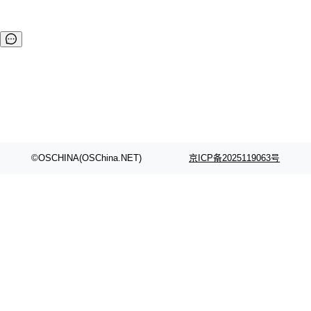
©OSCHINA(OSChina.NET)
京ICP备2025119063号