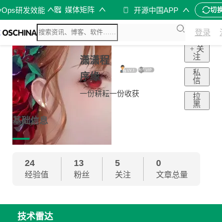
媒体矩阵
vOps研发效能
开源中国APP
切
登录
+ 关
注
潇潇程
私
序缘
信
一份耕耘一份收获
拉
黑
基础信息
24
13
5
0
经验值
粉丝
关注
文章总量
技术雷达