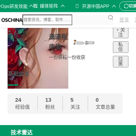
媒体矩阵
vOps研发效能
开源中国APP
切
登录
+ 关
注
潇潇程
私
序缘
信
一份耕耘一份收获
拉
黑
基础信息
24
13
5
0
经验值
粉丝
关注
文章总量
技术雷达