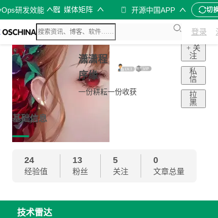
媒体矩阵
vOps研发效能
开源中国APP
切
登录
+ 关
注
潇潇程
私
序缘
信
一份耕耘一份收获
拉
黑
基础信息
24
13
5
0
经验值
粉丝
关注
文章总量
技术雷达