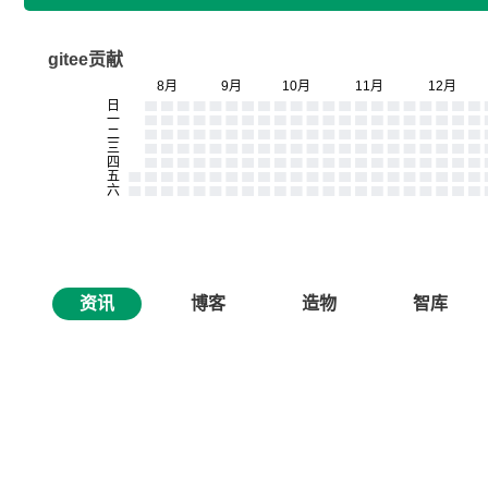
gitee贡献
资讯
博客
造物
智库