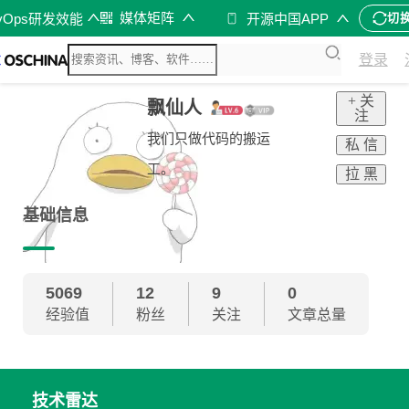
媒体矩阵
vOps研发效能
开源中国APP
切
登录
+ 关
飘仙人
注
我们只做代码的搬运
私 信
工。
拉 黑
基础信息
5069
12
9
0
经验值
粉丝
关注
文章总量
技术雷达