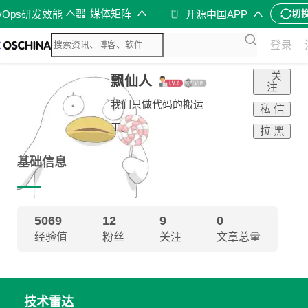
媒体矩阵
vOps研发效能
开源中国APP
切
登录
+ 关
飘仙人
注
我们只做代码的搬运
私 信
工。
拉 黑
基础信息
5069
12
9
0
经验值
粉丝
关注
文章总量
技术雷达