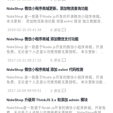
可用做微信小程序服务器。 SAE推荐链接：http://sae.sina.c
om.cn/ 选择对应的部署环境 开发言语：容器虚拟机 操作系
NideShop 微信小程序商城更新，添加物流查询功能
统：centos 操作系统版本：7.6.1810 单实例配置：高级 II 型
（不建议选择基础型，因为配置低可能会导致安装失败 ） 二
NideShop 是一款基于Node.js开发的开源微信小程序商城。
级域名：testnideshop（不可以重复，最终域名为：testnides
本次更新： 添加物流查询功能 修复eslint 错误 独立数据库配
hop.applinzi.com） 应用名称：测试NideShop （...
置到 src/common/config/database.js 下次更新： 添加手机
2018-02-10 23:41:34
0
评论
验证码登录 添加手机号和微信账号互相绑定 优化加入购物车
页面 完善后台管理系统 ＮideShop：基于Node.js+MySQL开
NideShop 微信小程序商城 添加微信支付功能
发的高仿网易严选开源B2C商城（微信小程序客户端），具有
以下特性： 界面高仿网易严选商城(主要是2016年wap版) 测
NideShop 是一款基于Node.js开发的微信小程序商城，开源
试数据采集自网易严选商城 功能和数据库参考ecshop 服务端
免费，无论是个人还是公司使用都无需授权。 本次更新： 添
api基于Ｎode.js+ThinkJS+MySQL 计划添加基于...
加微信支付功能 修复微信登录失败 添加微信配置到 src/com
2017-10-21 09:17:22
5
评论
mon/config/config.js
NideShop 微信小程序商城 添加 eslint 代码检测
NideShop 是一款基于Node.js开发的微信小程序商城，开源
免费，无论是个人还是公司使用都无需授权。 本次更新功能：
admin 模块添加 logic 验证 添加 eslint 代码检测，统一代码
2017-10-09 09:59:51
2
评论
风格
NideShop 升级到 ThinkJS 3.x 和添加 admin 模块
NideShop是一款基于Node.js开发的微信小程序商城，开源免
费，无论是个人还是公司使用都无需授权。 NideShop商城api