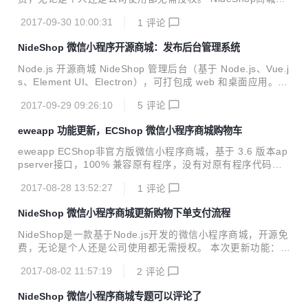
服务：https://github.com/tumobi/nideshop NideShop微信
2017-09-30 10:00:31
1
评论
小程序商城： https://github.com/tumobi/nideshop-mini-pro
gram NideShop后台管理系统： https://github.com/tumobi/
NideShop 微信小程序开源商城：发布后台管理系统
nideshop-admin 本次更新功能： 升级 ThinkJS 到最新的 3.x
版本 更改 mysql 配置位置 添加后台管理系统 admin 模块 更
Node.js 开源商城 NideShop 管理后台（基于 Node.js、Vue.j
新在新浪云部署教程...
s、Element UI、Electron），可打包成 web 和桌面应用。
测试版包含功能（待完善） 管理员登录 商品管理 商品分类 品
2017-09-29 09:26:10
5
评论
牌管理 会员管理 订单管理 Build Setup 安装 nideshop GitHu
b 修改api地址 src/renderer/main.js Axios.defaults.baseUR
eweapp 功能更新，ECShop 微信小程序商城购物车
L = 'http://127.0.0.1:8360/admin/'; # admin/ 不可删除 运行
# install dependencies npm install # ...
eweapp ECShop非官方版微信小程序商城，基于 3.6 版本ap
pserver接口，100% 兼容原有程序，没有对原有程序代码进
行过任何改动。 2017-8-28 更新购物车页面 购物车页面数据
2017-08-28 13:52:27
1
评论
显示 购物车商品删除和数量修改 支持选择需要下单的商品 实
时更新地址： https://gitee.com/tumobi/eweapp https://gith
NideShop 微信小程序商城更新购物下单支付流程
ub.com/tumobi/eweapp
NideShop是一款基于Node.js开发的微信小程序商城，开源免
费，无论是个人还是公司使用都无需授权。 本次更新功能：
购物结算成功后，可以进行支付流程模拟（模拟支付结果） 添
2017-08-02 11:57:19
2
评论
加支付完成、支付错误页面和重新支付功能
NideShop 微信小程序商城专题可以评论了