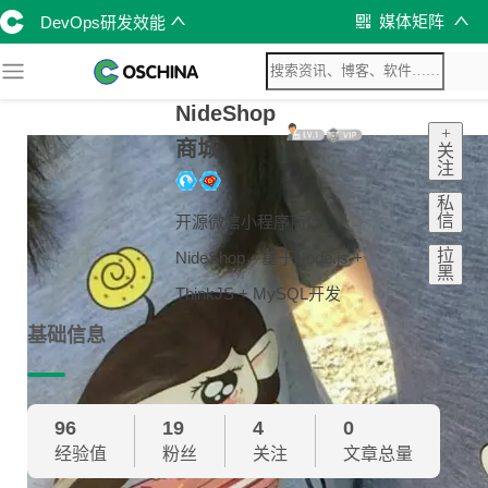
媒体矩阵
DevOps研发效能
NideShop
+
商城
关
注
私
信
开源微信小程序商城
拉
NideShop，基于Node.js +
黑
ThinkJS + MySQL开发
基础信息
96
19
4
0
经验值
粉丝
关注
文章总量