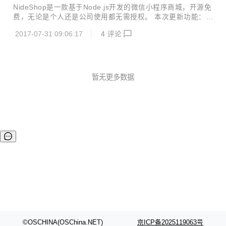
NideShop是一款基于Node.js开发的微信小程序商城，开源免
费，无论是个人还是公司使用都无需授权。 本次更新功能：
微信登录、token认证功能 专题添加发布评论和查看更多评论
2017-07-31 09:06:17
4
评论
功能 修复商品评论日期显示错误问题 添加MIT开源协议 GitH
ub：https://github.com/tumobi/nideshop-mini-program
暂无更多数据
©OSCHINA(OSChina.NET)
京ICP备2025119063号