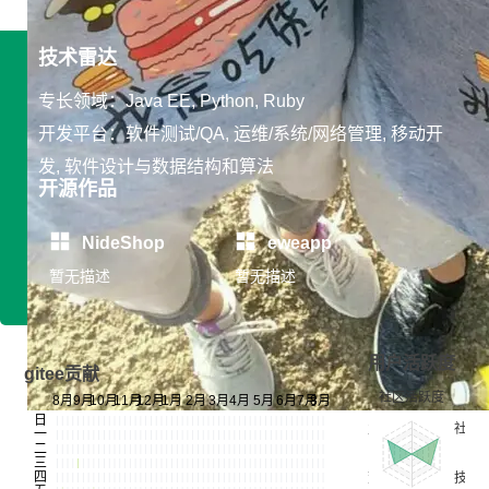
技术雷达
专长领域：Java EE, Python, Ruby
开发平台：软件测试/QA, 运维/系统/网络管理, 移动开
发, 软件设计与数据结构和算法
开源作品
NideShop
eweapp
暂无描述
暂无描述
用户活跃度
gitee贡献