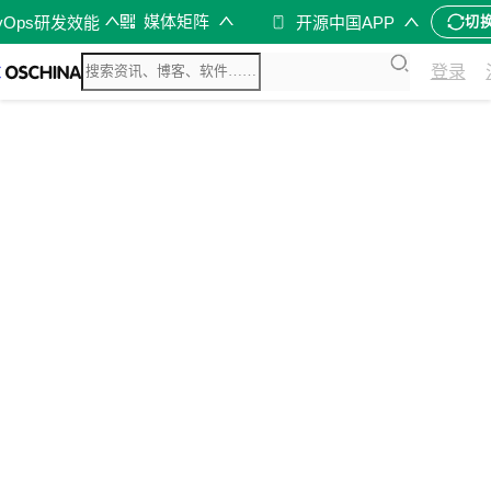
媒体矩阵
vOps研发效能
开源中国APP
切
登录