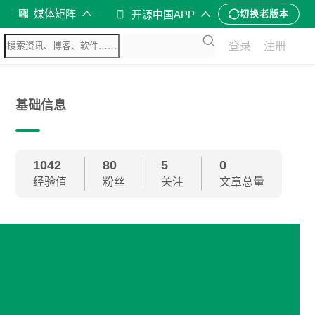
媒体矩阵
开源中国APP
切换老版本
登录
注册
基础信息
1042
80
5
0
经验值
粉丝
关注
文章总量