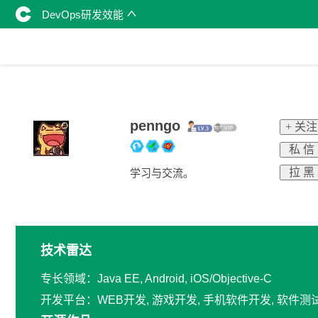
DevOps研发效能
penngo
+ 关注
私 信
拉 黑
学习与交流。
技术雷达
专长领域：Java EE, Android, iOS/Objective-C
开发平台：WEB开发, 游戏开发, 手机软件开发, 软件测