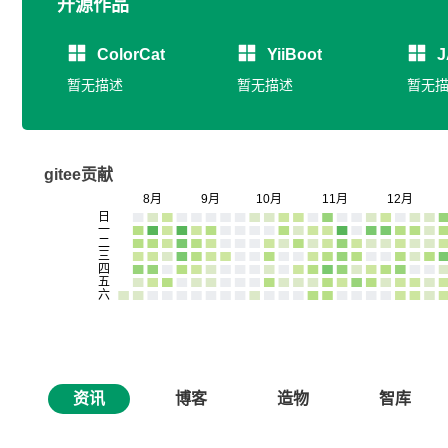
开源作品
ColorCat
YiiBoot
J
暂无描述
暂无描述
暂无
gitee贡献
资讯
博客
造物
智库