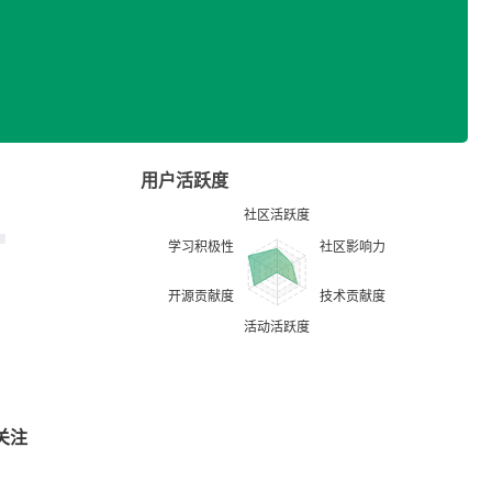
用户活跃度
关注