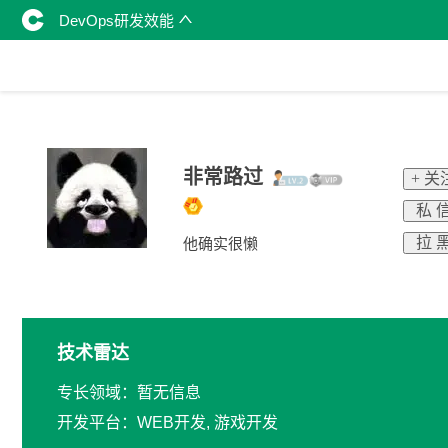
DevOps研发效能
非常路过
+ 关
私 
拉 
他确实很懒
技术雷达
专长领域：暂无信息
开发平台：WEB开发, 游戏开发