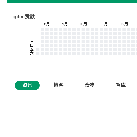
gitee贡献
资讯
博客
造物
智库