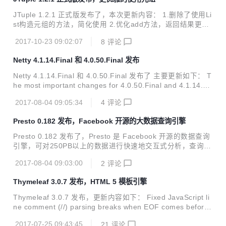
expired keys when the KEYS...
JTuple 1.2.1 正式版发布了，本次更新内容： 1.删除了使用Li
st构造元组的方法，简化使用 2.优化add方法，返回结果更匹
配 JTuple Java 语言版本的元组数据类型，实现了元组类型的
2017-10-23 09:02:07
8
评论
特性（不可变、 可迭代）以及常用操作方法 轻量级，无依
赖，线程安全 元组的意义 元组最重要的意义是用来实现多值
Netty 4.1.14.Final 和 4.0.50.Final 发布
返现。 很多时候我们需要返回一组值，更可怕的是这组值的类
型可能并不完全一样，比如http请求时，有请求的返回码（in
Netty 4.1.14.Final 和 4.0.50.Final 发布了 主要更新如下： T
t）以及响应报文（String） 对于java人员来说，遇到这种情况
he most important changes for 4.0.50.Final and 4.1.14.Fi
时，一般的解决方案是编写一个类，类里只有2个属性，分别
nal are: Fix hash function and hash table size in Snappy
是以上2个，然后返回给调用者。是不是有种胸闷的感...
2017-08-04 09:05:34
4
评论
(#7038) Correctly run all pending tasks for EmbeddedCha
nnel when the Channel is closed (#6897) Allow to use old
Presto 0.182 发布，Facebook 开源的大数据查询引擎
est Channel out of the Simple...
Presto 0.182 发布了，Presto 是 Facebook 开源的数据查询
引擎，可对250PB以上的数据进行快速地交互式分析，查询的
速度达到商业数据仓库的级别。据称该引擎的性能是 Hive 的
2017-08-04 09:03:00
2
评论
10 倍以上。 Presto 可以查询包括 Hive、Cassandra 甚至是
一些商业的数据存储产品。单个 Presto 查询可合并来自多个
Thymeleaf 3.0.7 发布，HTML 5 模板引擎
数据源的数据进行统一分析。 更新如下： General Changes
Fix correctness issue that causes :func:`corr` to return po
Thymeleaf 3.0.7 发布，更新内容如下： Fixed JavaScript li
sitive numbers for inverse corre...
ne comment (//) parsing breaks when EOF comes before
\n (script ends in the comment line). Improved escaping o
2017-07-25 09:43:45
21
评论