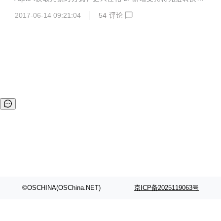
可能并不完全一样，比如http请求时，有请求的返回码（int）
Stream 3. 新增Tuple5 4. 完善代码注释以及使用文档 JTuple
以及响应报文（Str...
2017-06-14 09:21:04
54
评论
Java 语言版本的元组数据类型，实现了元组类型的特性（不
可变、 可迭代）以及常用操作方法 轻量级，无依赖，线程安
全 元组的意义 元组最重要的意义是用来实现多值返现。 很多
时候我们需要返回一组值，更可怕的是这组值的类型可能并不
完全一样，比如http请求时，有请求的返回码（int）以及响应
报文（String） 对于java人员来说，遇到这种情况时，一般的
解决方案是编写一个...
©OSCHINA(OSChina.NET)
京ICP备2025119063号