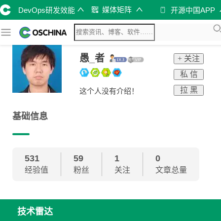
媒体矩阵
DevOps研发效能
开源中国APP
愚_者
+ 关注
私 信
拉 黑
这个人没有介绍！
基础信息
531
59
1
0
经验值
粉丝
关注
文章总量
技术雷达