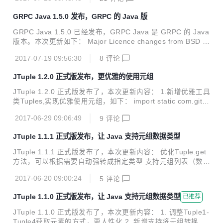
f attributes in XML template mode: \t, \n and \r now being
always escaped in order to prevent them being normalise
GRPC Java 1.5.0 发布，GRPC 的 Java 版
d into white spaces by XML par...
GRPC Java 1.5.0 已经发布，GRPC Java 是 GRPC 的 Java
版本。本次更新如下： Major Licence changes from BSD to
Apache 2.0 Bazel is now supported API Changes: ServerI
2017-07-19 09:56:30
8
评论
nterceptor can be installed server-wide (#3118) Minor Cal
ls that exceed their deadline include how long they waited
JTuple 1.2.0 正式版发布，更优雅的使用元组
in the Status Updated to Netty TCNative....
JTuple 1.2.0 正式版发布了，本次更新内容： 1.新增优雅工具
类Tuples,实现优雅使用元组，如下： import static com.gith
ub.sd4324530.jtuple.Tuples.tuple; Tuple2<String, Integer
2017-06-29 09:06:49
9
评论
> tuple = tuple("test", 123); 完整使用说明，请见:https://git.
oschina.net/pyinjava/jtuple/blob/master/README.md 2.删
JTuple 1.1.1 正式版发布，让 Java 支持元组数据类型
除过期方法Tuple.withList 3.完善测试用例，完善文档 JTuple
Java 语言版本的元组数据类型，实现...
JTuple 1.1.1 正式版发布了，本次更新内容： 优化Tuple.get
方法，可以根据需要自动强转成指定类型 支持元组列表（数
组）排序：Tuple.sort 将Tuple.withList方法置为过期，下一
2017-06-20 09:00:24
5
评论
版会删除，可以使用Tuple0~Tuple5以及TupleN对应方法代替
JTuple Java 语言版本的元组数据类型，实现了元组类型的特
JTuple 1.1.0 正式版发布，让 Java 支持元组数据类型
已推荐
性（不可变、 可迭代）以及常用操作方法 轻量级，无依赖，
线程安全 元组的意义 元组最重要的意义是用来实现多值返
JTuple 1.1.0 正式版发布了，本次更新内容： 1. 调整Tuple1-
现。 很多时候我们需要返回一组值，更可怕的是这组值的类型
Tuple4获取元素的方式，更人性化 2. 新增支持将元组转换成