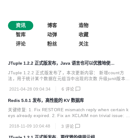
资讯
博客
造物
智库
动弹
收藏
评论
粉丝
关注
JTuple 1.2.2 正式版发布，Java 语言也可以优雅地使用
元组
JTuple 1.2.2 正式版发布了，本次更新内容： 新增count方
法，用于统计某个数据在元组当中出现的次数 升级junit版本
项目地址： github:https://github.com/sd4324530/JTuple git
2021-04-28 09:04:34
6
评论
ee:https://gitee.com/pyinjava/jtuple JTuple Java 语言版本
的元组数据类型，实现了元组类型的特性（不可变、 可迭代）
Redis 5.0.1 发布，高性能的 KV 数据库
以及常用操作方法 轻量级，无依赖，线程安全 元组的意义 元
组最重要的意义是用来实现多值返现。 很多时候我们需要返回
关键修复: 1. Fix RESTORE mismatch reply when certain k
一组值，更可怕的是这组值的类型可能并不完全一样，比如htt
eys already expired. 2. Fix an XCLAIM non trivial issue: s
p请求时，有请求的返回码（i...
ometimes the command returned a wrong entry or desync
2018-11-09 10:04:48
3
评论
hronized the protocol. 其他修复: 3. Stack trace generation
on the Raspberry PI (and 32bit ARM) fixed. 4. Don't evict
JTuple 1.2.1 正式版发布，更优雅的使用元组