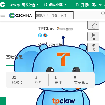
媒体矩阵
DevOps研发效能
开源中国APP
+ 关
注
TPClaw
私
信
这个人没有介绍！
拉
黑
基础信息
32
3
1
0
经验值
粉丝
关注
文章总量
技术雷达