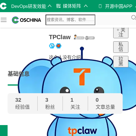
媒体矩阵
DevOps研发效能
开源中国APP
+ 关
注
TPClaw
私
信
这个人没有介绍！
拉
黑
基础信息
32
3
1
0
经验值
粉丝
关注
文章总量
技术雷达