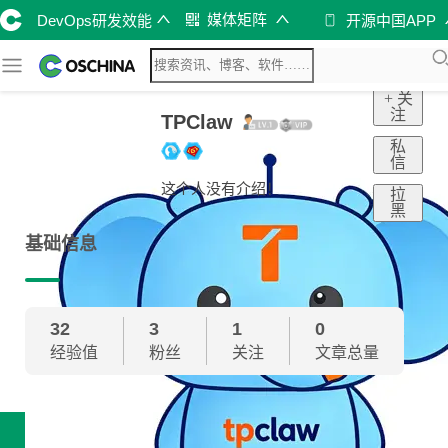
媒体矩阵
DevOps研发效能
开源中国APP
+ 关
注
TPClaw
私
信
这个人没有介绍！
拉
黑
基础信息
32
3
1
0
经验值
粉丝
关注
文章总量
技术雷达