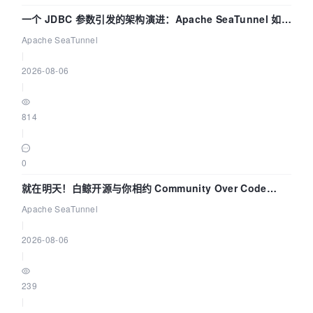
一个 JDBC 参数引发的架构演进：Apache SeaTunnel 如何
解决数据同步中的“定时 Flush”难题
Apache SeaTunnel
|
2026-08-06
|
814
|
0
就在明天！白鲸开源与你相约 Community Over Code
Asia 2026 主题演讲！
Apache SeaTunnel
|
2026-08-06
|
239
|