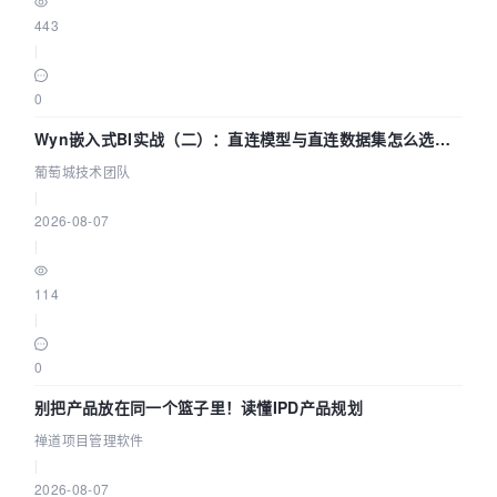
443
|
0
Wyn嵌入式BI实战（二）：直连模型与直连数据集怎么选，
参数为什么不生效？| 葡萄城技术团队
葡萄城技术团队
|
2026-08-07
|
114
|
0
别把产品放在同一个篮子里！读懂IPD产品规划
禅道项目管理软件
|
2026-08-07