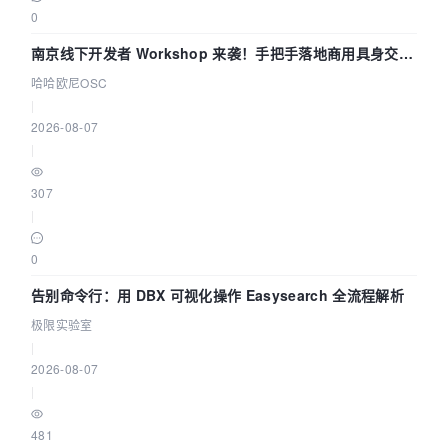
0
南京线下开发者 Workshop 来袭！手把手落地商用具身交互
智能 Agent 应用
哈哈欧尼OSC
|
2026-08-07
|
307
|
0
告别命令行：用 DBX 可视化操作 Easysearch 全流程解析
极限实验室
|
2026-08-07
|
481