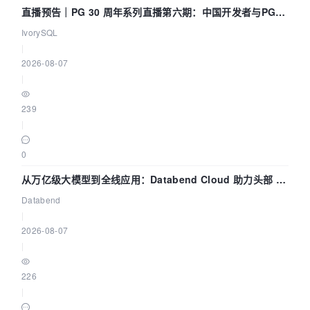
直播预告｜PG 30 周年系列直播第六期：中国开发者与PG内
核——我们改得动吗？我们贡献了什么？
IvorySQL
|
2026-08-07
|
239
|
0
从万亿级大模型到全线应用：Databend Cloud 助力头部 AI
企业构建全链路 Trace 数据管道
Databend
|
2026-08-07
|
226
|