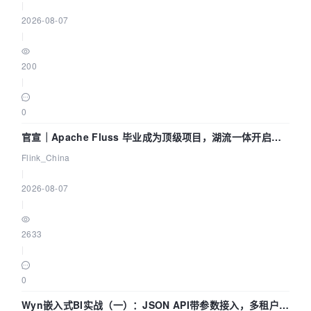
|
2026-08-07
|
200
|
0
官宣｜Apache Fluss 毕业成为顶级项目，湖流一体开启
Agentic Lake 全面实时化时代
Flink_China
|
2026-08-07
|
2633
|
0
Wyn嵌入式BI实战（一）：JSON API带参数接入，多租户数