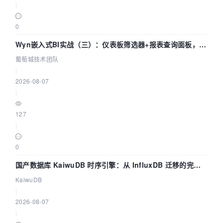
|
0
Wyn嵌入式BI实战（三）：仪表板筛选器+报表查询面板，参
数联动全闭环
葡萄城技术团队
|
2026-08-07
|
127
|
0
国产数据库 KaiwuDB 时序引擎：从 InfluxDB 迁移的完整
技术路径
KaiwuDB
|
2026-08-07
|