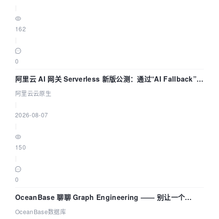
|
162
|
0
阿里云 AI 网关 Serverless 新版公测：通过“AI Fallback”与
拓扑可视化构建 AI 流量治理底座
阿里云云原生
|
2026-08-07
|
150
|
0
OceanBase 聊聊 Graph Engineering —— 别让一个
Agent 既当运动员又
OceanBase数据库