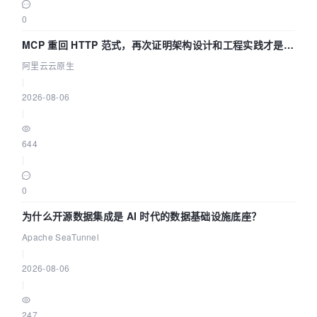
0
MCP 重回 HTTP 范式，再次证明架构设计和工程实践才是稀
缺资源
阿里云云原生
|
2026-08-06
|
644
|
0
为什么开源数据集成是 AI 时代的数据基础设施底座？
Apache SeaTunnel
|
2026-08-06
|
247