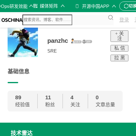
媒体矩阵
vOps研发效能
开源中国APP
切
登录
+ 关
注
panzhc
私 信
SRE
拉 黑
基础信息
89
11
4
0
经验值
粉丝
关注
文章总量
技术雷达